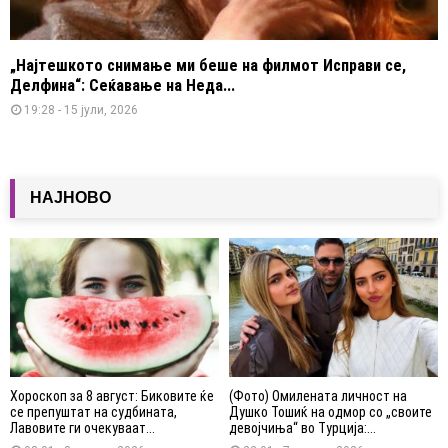
„Најтешкото снимање ми беше на филмот Исправи се,
Делфина“: Сеќавање на Неда...
19:28 - 15 јули, 2026
НАЈНОВО
Хороскоп за 8 август: Биковите ќе
(Фото) Омилената личност на
се препуштат на судбината,
Душко Тошиќ на одмор со „своите
Лавовите ги очекуваат...
девојчиња“ во Турција:...