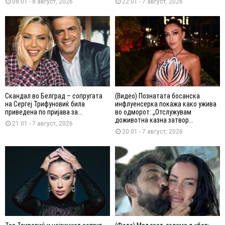
08:01 - 8 август, 2026
22:01 - 7 август, 2026
Скандал во Белград – сопругата
(Видео) Познатата босанска
на Сергеј Трифуновиќ била
инфлуенсерка покажа како ужива
приведена по пријава за...
во одморот: „Отслужувам
доживотна казна затвор...
21:01 - 7 август, 2026
20:01 - 7 август, 2026