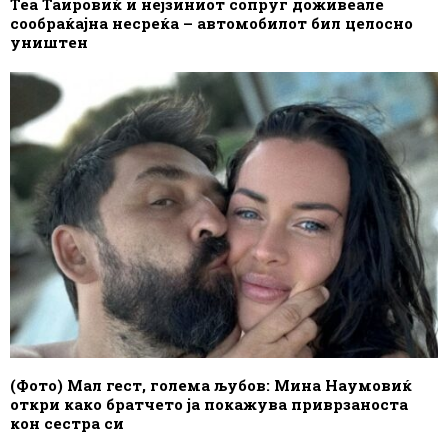
Теа Таировиќ и нејзиниот сопруг доживеале
сообраќајна несреќа – автомобилот бил целосно
уништен
(Фото) Мал гест, голема љубов: Мина Наумовиќ
откри како братчето ја покажува приврзаноста
кон сестра си