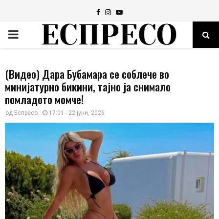
Facebook
Instagram
Youtube
PRIMARY
MENU
(Видео) Дара Бубамара се соблече во
минијатурно бикини, тајно ја снимало
помладото момче!
од
Еспресо
17:01 - 22 јуни, 2026