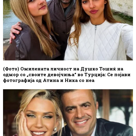
(Фото) Омилената личност на Душко Тошиќ на
одмор со „своите девојчиња“ во Турција: Се појави
фотографија од Атина и Ника со неа