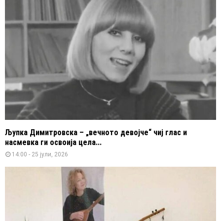
Љупка Димитровска – „вечното девојче“ чиј глас и
насмевка ги освоија цела...
14:00 - 25 јули, 2026