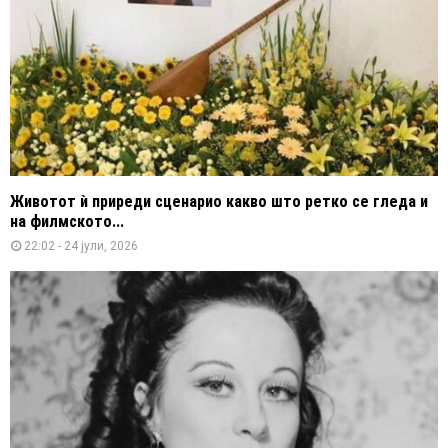
Животот ѝ приреди сценарио какво што ретко се гледа и
на филмското...
22:02 - 24 јули, 2026