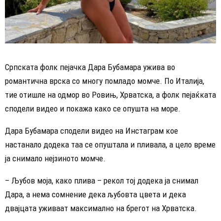
Српската фолк пејачка Дара Бубамара ужива во
романтична врска со многу помладо момче. По Италија,
тие отишле на одмор во Ровињ, Хрватска, а фолк пејаќката
сподели видео и покажа како се опушта на море.
Дара Бубамара сподели видео на Инстаграм кое
настанало додека таа се опуштала и пливала, а цело време
ја снимало нејзиното момче.
– Љубов моја, како плива – рекол тој додека ја снимал
Дара, а нема сомнение дека љубовта цвета и дека
двајцата уживаат максимално на брегот на Хрватска.