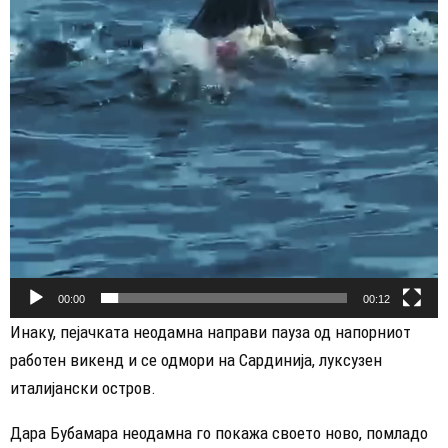
00:00
00:12
Инаку, пејачката неодамна направи пауза од напорниот
работен викенд и се одмори на Сардинија, луксузен
италијански остров.
Дара Бубамара неодамна го покажа своето ново, помладо