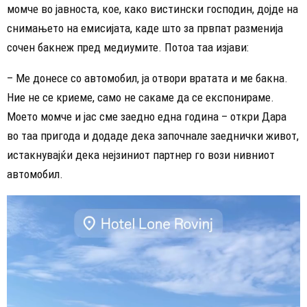
момче во јавноста, кое, како вистински господин, дојде на
снимањето на емисијата, каде што за првпат разменија
сочен бакнеж пред медиумите. Потоа таа изјави:
– Ме донесе со автомобил, ја отвори вратата и ме бакна.
Ние не се криеме, само не сакаме да се експонираме.
Моето момче и јас сме заедно една година – откри Дара
во таа пригода и додаде дека започнале заеднички живот,
истакнувајќи дека нејзиниот партнер го вози нивниот
автомобил.
В
и
д
е
о
п