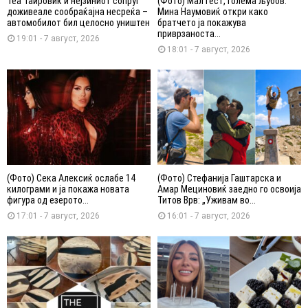
Теа Таировиќ и нејзиниот сопруг
(Фото) Мал гест, голема љубов:
доживеале сообраќајна несреќа –
Мина Наумовиќ откри како
автомобилот бил целосно уништен
братчето ја покажува
приврзаноста...
19:01 - 7 август, 2026
18:01 - 7 август, 2026
(Фото) Сека Алексиќ ослабе 14
(Фото) Стефанија Гаштарска и
килограми и ја покажа новата
Амар Мециновиќ заедно го освоија
фигура од езерото...
Титов Врв: „Уживам во...
17:01 - 7 август, 2026
16:01 - 7 август, 2026