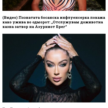
(Видео) Познатата босанска инфлуенсерка покажа
како ужива во одморот: „Отслужувам доживотна
казна затвор на Азурниот Брег“