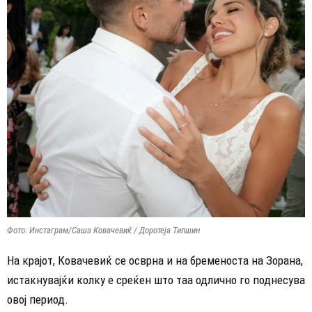
Фото: Инстаграм/Саша Ковачевиќ / Доротеја Типшин
На крајот, Ковачевиќ се осврна и на бременоста на Зорана,
истакнувајќи колку е среќен што таа одлично го поднесува
овој период.