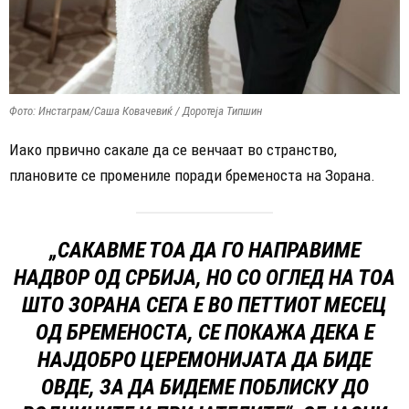
Фото: Инстаграм/Саша Ковачевиќ / Доротеја Типшин
Иако првично сакале да се венчаат во странство,
плановите се промениле поради бременоста на Зорана.
„САКАВМЕ ТОА ДА ГО НАПРАВИМЕ
НАДВОР ОД СРБИЈА, НО СО ОГЛЕД НА ТОА
ШТО ЗОРАНА СЕГА Е ВО ПЕТТИОТ МЕСЕЦ
ОД БРЕМЕНОСТА, СЕ ПОКАЖА ДЕКА Е
НАЈДОБРО ЦЕРЕМОНИЈАТА ДА БИДЕ
ОВДЕ, ЗА ДА БИДЕМЕ ПОБЛИСКУ ДО