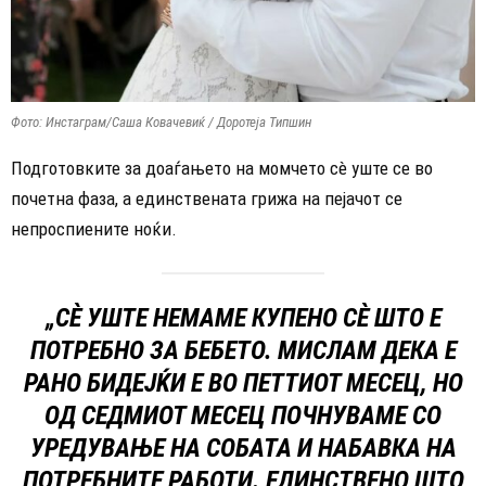
Фото: Инстаграм/Саша Ковачевиќ / Доротеја Типшин
Подготовките за доаѓањето на момчето сè уште се во
почетна фаза, а единствената грижа на пејачот се
непроспиените ноќи.
„СÈ УШТЕ НЕМАМЕ КУПЕНО СÈ ШТО Е
ПОТРЕБНО ЗА БЕБЕТО. МИСЛАМ ДЕКА Е
РАНО БИДЕЈЌИ Е ВО ПЕТТИОТ МЕСЕЦ, НО
ОД СЕДМИОТ МЕСЕЦ ПОЧНУВАМЕ СО
УРЕДУВАЊЕ НА СОБАТА И НАБАВКА НА
ПОТРЕБНИТЕ РАБОТИ. ЕДИНСТВЕНО ШТО