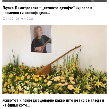
Љупка Димитровска – „вечното девојче“ чиј глас и
насмевка ги освоија цела...
14:00 - 25 јули, 2026
Животот ѝ приреди сценарио какво што ретко се гледа и
на филмското...