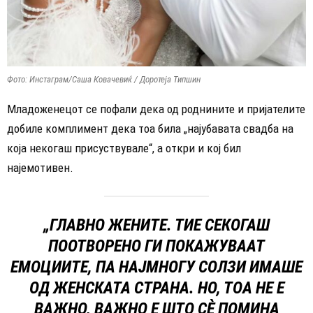
Фото: Инстаграм/Саша Ковачевиќ / Доротеја Типшин
Младоженецот се пофали дека од роднините и пријателите
добиле комплимент дека тоа била „најубавата свадба на
која некогаш присуствувале“, а откри и кој бил
најемотивен.
„ГЛАВНО ЖЕНИТЕ. ТИЕ СЕКОГАШ
ПООТВОРЕНО ГИ ПОКАЖУВААТ
ЕМОЦИИТЕ, ПА НАЈМНОГУ СОЛЗИ ИМАШЕ
ОД ЖЕНСКАТА СТРАНА. НО, ТОА НЕ Е
ВАЖНО, ВАЖНО Е ШТО СÈ ПОМИНА