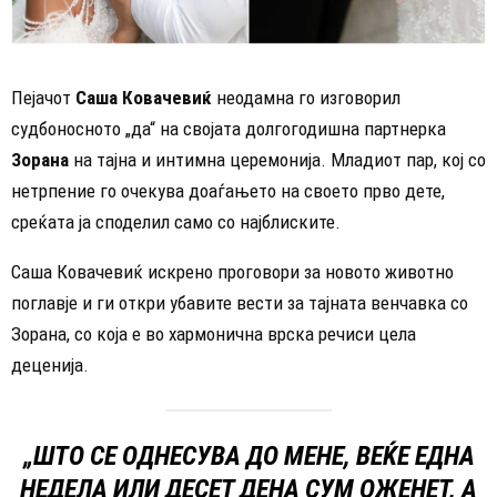
Пејачот
Саша Ковачевиќ
неодамна го изговорил
судбоносното „да“ на својата долгогодишна партнерка
Зорана
на тајна и интимна церемонија. Младиот пар, кој со
нетрпение го очекува доаѓањето на своето прво дете,
среќата ја споделил само со најблиските.
Саша Ковачевиќ искрено проговори за новото животно
поглавје и ги откри убавите вести за тајната венчавка со
Зорана, со која е во хармонична врска речиси цела
деценија.
„ШТО СЕ ОДНЕСУВА ДО МЕНЕ, ВЕЌЕ ЕДНА
НЕДЕЛА ИЛИ ДЕСЕТ ДЕНА СУМ ОЖЕНЕТ, А