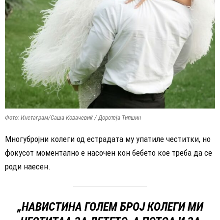
Фото: Инстаграм/Саша Ковачевиќ / Доротеја Типшин
Многубројни колеги од естрадата му упатиле честитки, но
фокусот моментално е насочен кон бебето кое треба да се
роди наесен.
„НАВИСТИНА ГОЛЕМ БРОЈ КОЛЕГИ МИ