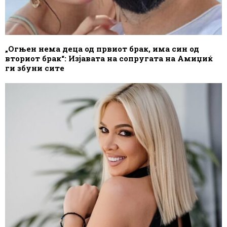
„Огњен нема деца од првиот брак, има син од
вториот брак“: Изјавата на сопругата на Амиџиќ
ги збуни сите