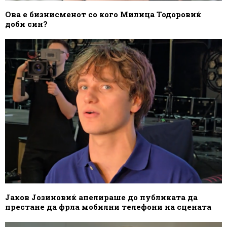
Ова е бизнисменот со кого Милица Тодоровиќ
доби син?
Јаков Јозиновиќ апелираше до публиката да
престане да фрла мобилни телефони на сцената