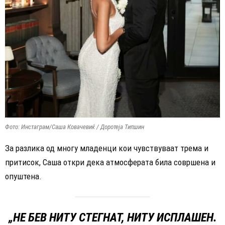
Фото: Инстаграм/Саша Ковачевиќ / Доротеја Типшин
За разлика од многу младенци кои чувствуваат трема и
притисок, Саша откри дека атмосферата била совршена и
опуштена.
„НЕ БЕВ НИТУ СТЕГНАТ, НИТУ ИСПЛАШЕН.