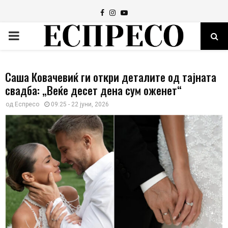
Facebook
Instagram
Youtube
PRIMARY
MENU
Саша Ковачевиќ ги откри деталите од тајната
свадба: „Веќе десет дена сум оженет“
од
Еспресо
09:25 - 22 јуни, 2026