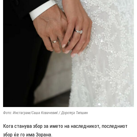
Фото: Инстаграм/Саша Ковачевиќ / Доротеја Типшин
Кога станува збор за името на наследникот, последниот
збор ќе го има Зорана.