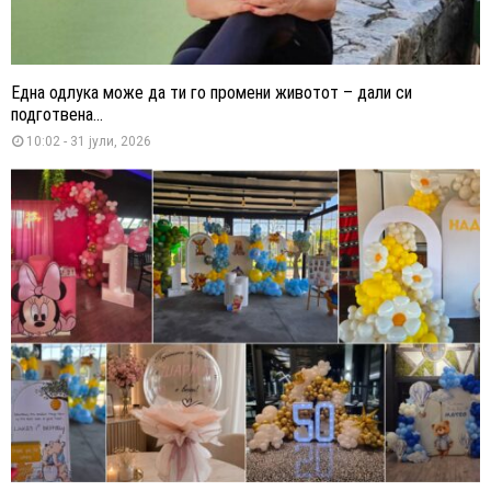
Една одлука може да ти го промени животот – дали си
подготвена...
10:02 - 31 јули, 2026