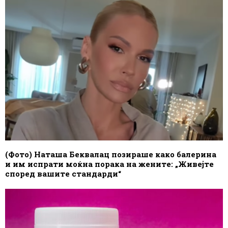
(Фото) Наташа Беквалац позираше како балерина
и им испрати моќна порака на жените: „Живејте
според вашите стандарди“