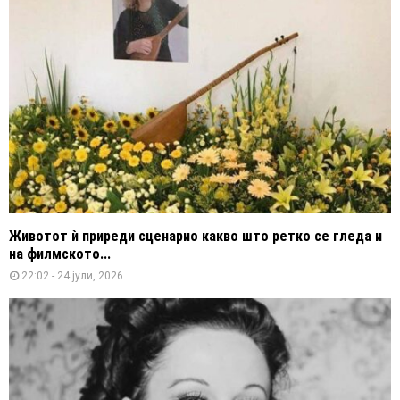
Животот ѝ приреди сценарио какво што ретко се гледа и
на филмското...
22:02 - 24 јули, 2026