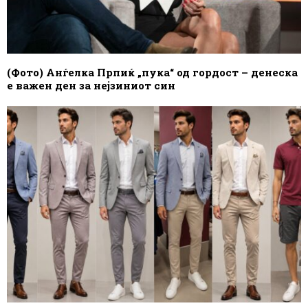
(Фото) Анѓелка Прпиќ „пука“ од гордост – денеска
е важен ден за нејзиниот син