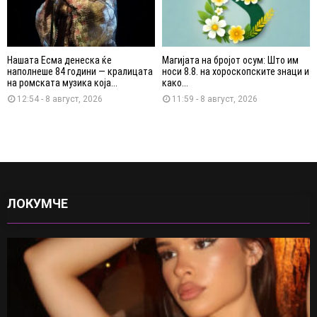
Нашата Есма денеска ќе
Магијата на бројот осум: Што им
наполнеше 84 години — кралицата
носи 8.8. на хороскопските знаци и
на ромската музика која...
како...
12:54 - 8 август, 2026
11:59 - 8 август, 2026
ЛОКУМЧЕ