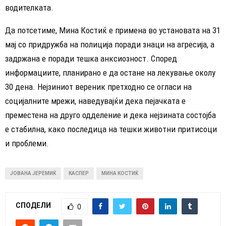
водителката.
Да потсетиме, Мина Костиќ е примена во установата на 31
мај со придружба на полиција поради знаци на агресија, а
задржана е поради тешка анксиозност. Според
информациите, планирано е да остане на лекување околу
30 дена. Нејзиниот вереник претходно се огласи на
социјалните мрежи, наведувајќи дека пејачката е
преместена на друго одделение и дека нејзината состојба
е стабилна, како последица на тешки животни притисоци
и проблеми.
ЈОВАНА ЈЕРЕМИЌ
КАСПЕР
МИНА КОСТИЌ
СПОДЕЛИ
0