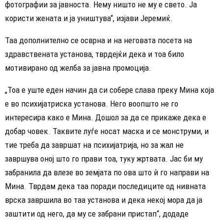
фотографии за јавноста. Нему ништо не му е свето. Ја
користи жената и ја уништува“, изјави Јеремиќ.
Таа дополнително се осврна и на неговата посета на
здравствената установа, тврдејќи дека и тоа било
мотивирано од желба за јавна промоција.
„Тоа е уште еден начин да си собере слава преку Мина која
е во психијатриска установа. Него воопшто не го
интересира како е Мина. Дошол за да се прикаже дека е
добар човек. Таквите луѓе носат маска и се монструми, и
тие треба да завршат на психијатрија, но за жал не
завршува оној што го прави тоа, туку жртвата. Јас би му
забранила да влезе во земјата по ова што ѝ го направи на
Мина. Тврдам дека таа поради последиците од нивната
врска завршила во таа установа и дека некој мора да ја
заштити од него, да му се забрани пристап“, додаде