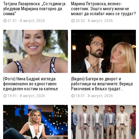
Татјана Лазаревска: „Со години ја
Марина Петровска, велнес-
убедував Маријана повторно да
советник: Зошто многу жени не
снима“
можат да ослабат иако се трудат?
21:01 - 8 август, 2026
20:02 - 8 август, 2026
(Фото) Нина Бадриќ изгледа
(Видео) Багери во дворот и
феноменално во едноставен
работници на жештините: Верица
едноделен костим за капење
Ракочевиќ и Вељко градат...
19:01 - 8 август, 2026
18:01 - 8 август, 2026