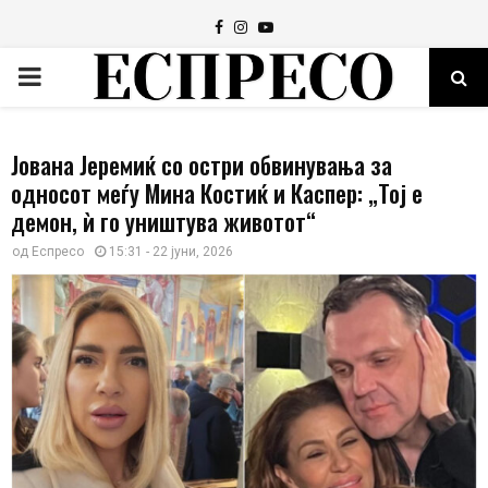
Facebook
Instagram
Youtube
PRIMARY
MENU
Јована Јеремиќ со остри обвинувања за
односот меѓу Мина Костиќ и Каспер: „Тој е
демон, ѝ го уништува животот“
од
Еспресо
15:31 - 22 јуни, 2026