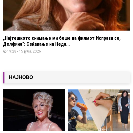
„Најтешкото снимање ми беше на филмот Исправи се,
Делфина“: Сеќавање на Неда...
19:28 - 15 јули, 2026
НАЈНОВО