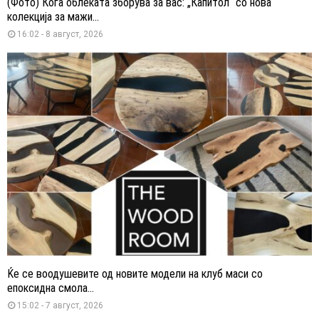
(Фото) Кога облеката зборува за вас: „Капитол“ со нова
колекција за мажи...
16:02 - 8 август, 2026
Ќе се воодушевите од новите модели на клуб маси со
епоксидна смола...
15:02 - 7 август, 2026