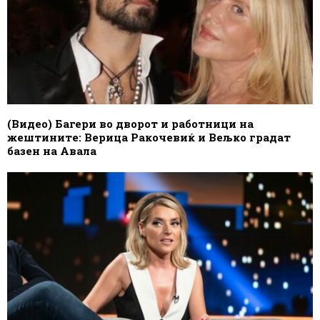
(Видео) Багери во дворот и работници на
жештините: Верица Ракочевиќ и Вељко градат
базен на Авала