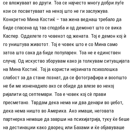
се вложуваат во други. Тоа се најчесто многу добри луѓе
кои се посветуваат на некој што не ги заслужува.
Конкретно Мина Костиќ – таа жена веднаш требало да
биде спасена од таа сподоба и од демонот што се вика
Каспер. Одделете го човекот од жената. Тој е демон кој ѝ
го уништува животот. Тој е човек што е со Мина само
затоа што сака да биде популарен. Тоа не е единствен
случај. Од искуство зборувам како ја толкувам ситуацијата
на Мина Костиќ. Тој ја користи нејзината психолошка
слабост за да стане познат, да се фотографира и воопшто
не би ме изненадило ако се обиде да влезе во некој
ријалити од септември. Тоа е човек кој сè прави
пресметано. Тврдам дека нема ни два денари во џебот,
дека нема ништо во Америка. Ако имаше, неговата
партнерка немаше да заврши на психијатрија, туку ќе беше
на дестинации како дворец или Бахами и ќе објавуваше