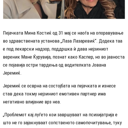
Пејачката Мина Костиќ од 31 мај се наоѓа на опоравување
во здравствената установа „Лаза Лазаревиќ“. Додека таа
е под лекарски надзор, поддршка ѝ дава нејзиниот
вереник Мане Ќурувија, познат како Каспер, но во јавноста
се појавија остри тврдења од водителката Јована
Јеремиќ.
Јеремиќ се осврна на состојбата на пејачката и изнесе
став дека токму нејзиниот емотивен партнер има
негативно влијание врз неа.
„Проблемот кај луѓето кои завршуваат на психијатрија е
што не го зајакнуваат сопственото самопочитување, туку