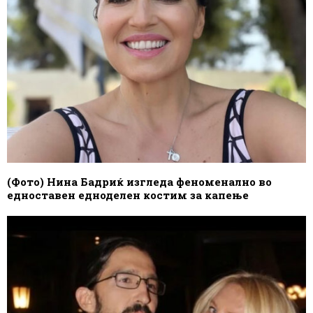
(Фото) Нина Бадриќ изгледа феноменално во
едноставен едноделен костим за капење