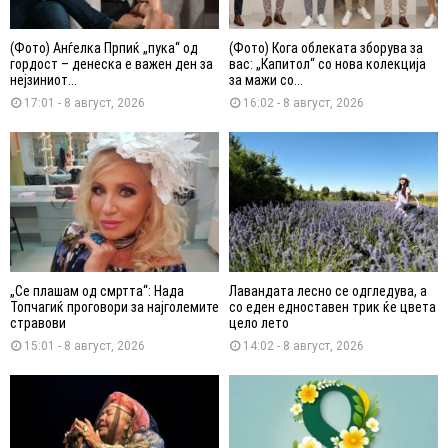
(Фото) Анѓелка Прпиќ „пука“ од
(Фото) Кога облеката зборува за
гордост – денеска е важен ден за
вас: „Капитол“ со нова колекција
нејзиниот...
за мажи со...
17:01 - 8 август, 2026
16:02 - 8 август, 2026
„Се плашам од смртта“: Нада
Лавандата лесно се одгледува, а
Топчагиќ проговори за најголемите
со еден едноставен трик ќе цвета
стравови
цело лето
15:01 - 8 август, 2026
14:02 - 8 август, 2026