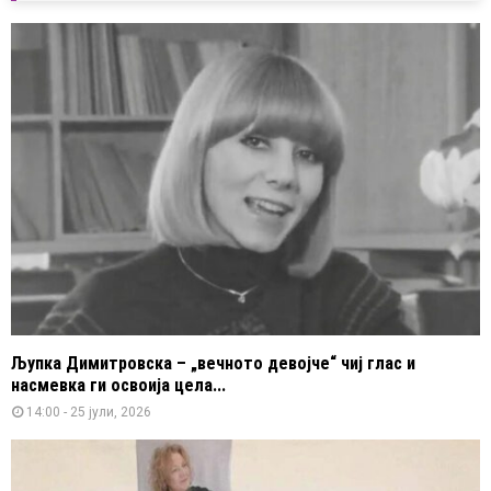
Љупка Димитровска – „вечното девојче“ чиј глас и
насмевка ги освоија цела...
14:00 - 25 јули, 2026