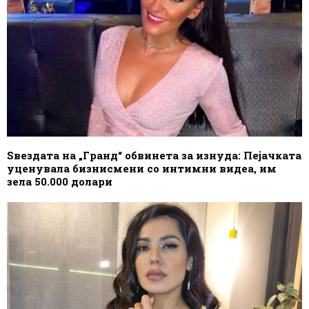
Ѕвездата на „Гранд“ обвинета за изнуда: Пејачката
уценувала бизнисмени со интимни видеа, им
зела 50.000 долари