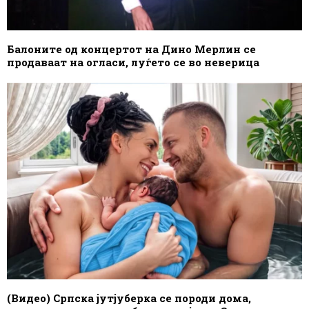
Балоните од концертот на Дино Мерлин се
продаваат на огласи, луѓето се во неверица
(Видео) Српска јутјуберка се породи дома,