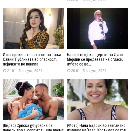
Итно прекинат настапот на Тања
Балоните од концертот на Дино
Савиќ! Публиката во опасност,
Мерлин се продаваат на огласи,
пејачката во паника
луѓето се во...
21:01 - 5 август, 2026
20:01 - 5 август, 2026
(Видео) Српска јутјуберка се
(Фото) Нина Бадриќ во елегантно
породи дома, сопругот цело време
издание на Хвар: Костимот со гол