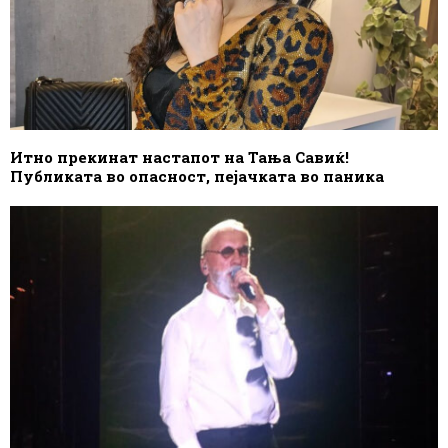
Итно прекинат настапот на Тања Савиќ!
Публиката во опасност, пејачката во паника