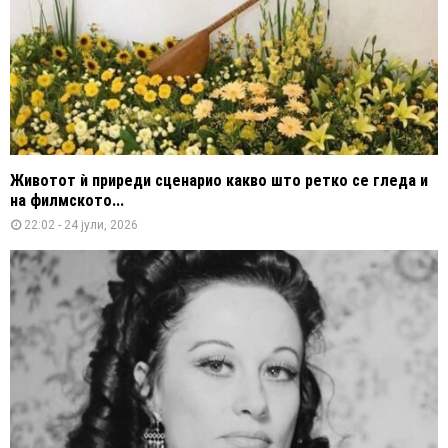
Животот ѝ приреди сценарио какво што ретко се гледа и
на филмското...
22:02 - 24 јули, 2026