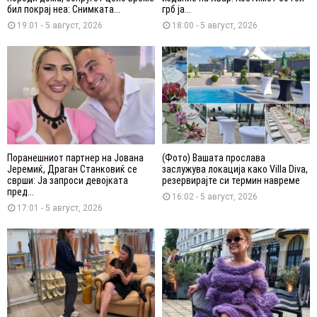
бил покрај неа: Снимката...
грб ја...
19:01 - 5 август, 2026
18:00 - 5 август, 2026
Поранешниот партнер на Јована
(Фото) Вашата прослава
Јеремиќ, Драган Станковиќ се
заслужува локација како Villa Diva,
сврши: Ја запроси девојката
резервирајте си термин навреме
пред...
16:02 - 5 август, 2026
17:01 - 5 август, 2026