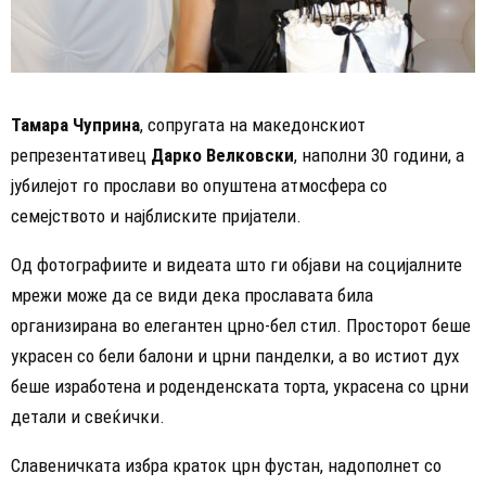
Тамара Чуприна
, сопругата на македонскиот
репрезентативец
Дарко Велковски
, наполни 30 години, а
јубилејот го прослави во опуштена атмосфера со
семејството и најблиските пријатели.
Од фотографиите и видеата што ги објави на социјалните
мрежи може да се види дека прославата била
организирана во елегантен црно-бел стил. Просторот беше
украсен со бели балони и црни панделки, а во истиот дух
беше изработена и роденденската торта, украсена со црни
детали и свеќички.
Славеничката избра краток црн фустан, надополнет со