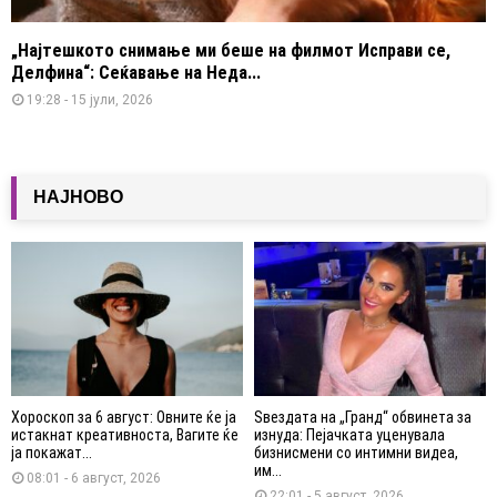
„Најтешкото снимање ми беше на филмот Исправи се,
Делфина“: Сеќавање на Неда...
19:28 - 15 јули, 2026
НАЈНОВО
Хороскоп за 6 август: Овните ќе ја
Ѕвездата на „Гранд“ обвинета за
истакнат креативноста, Вагите ќе
изнуда: Пејачката уценувала
ја покажат...
бизнисмени со интимни видеа,
им...
08:01 - 6 август, 2026
22:01 - 5 август, 2026