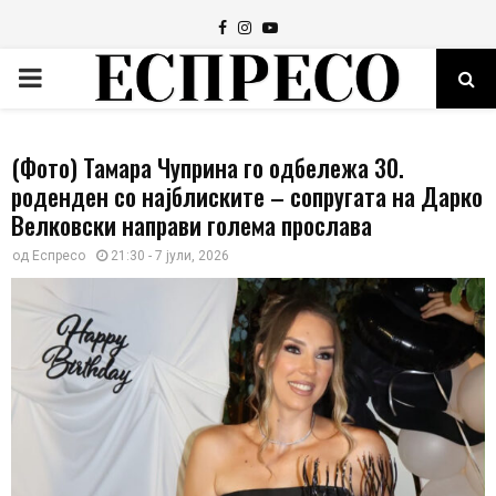
Facebook
Instagram
Youtube
PRIMARY
MENU
(Фото) Тамара Чуприна го одбележа 30.
роденден со најблиските – сопругата на Дарко
Велковски направи голема прослава
од
Еспресо
21:30 - 7 јули, 2026