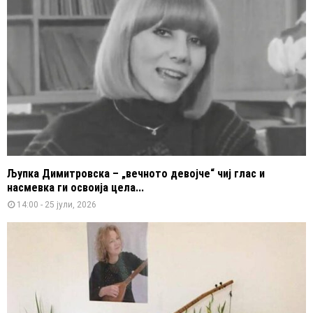
Љупка Димитровска – „вечното девојче“ чиј глас и
насмевка ги освоија цела...
14:00 - 25 јули, 2026