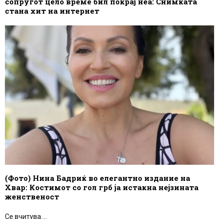
сопругот цело време бил покрај неа: Снимката
стана хит на интернет
(Фото) Нина Бадриќ во елегантно издание на
Хвар: Костимот со гол грб ја истакна нејзината
женственост
Се вчитува....