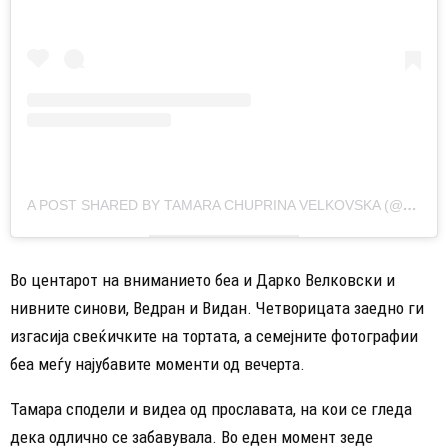
A POST SHARED BY TAMARA CHUPRINA VELKOVSKA (@CHUPRINAATAMARA)
Во центарот на вниманието беа и Дарко Велковски и
нивните синови, Ведран и Видан. Четворицата заедно ги
изгасија свеќичките на тортата, а семејните фотографии
беа меѓу најубавите моменти од вечерта.
Тамара сподели и видеа од прославата, на кои се гледа
дека одлично се забавувала. Во еден момент зеде