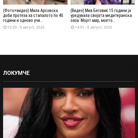
(Фото+видео) Мила Арсовска
(Видео) Миа Беговиќ 15 години ја
доби протеза за стапалото по 40
уредувала својата медитеранска
години и одново учи...
оаза: Мојот мир, моето...
15:00 - 5 август, 2026
14:01 - 5 август, 2026
ЛОКУМЧЕ