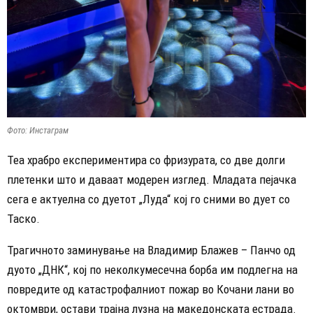
Фото: Инстаграм
Теа храбро експериментира со фризурата, со две долги
плетенки што и даваат модерен изглед. Младата пејачка
сега е актуелна со дуетот „Луда“ кој го сними во дует со
Таско.
Трагичното заминување на Владимир Блажев – Панчо од
дуото „ДНК“, кој по неколкумесечна борба им подлегна на
повредите од катастрофалниот пожар во Кочани лани во
октомври, остави трајна лузна на македонската естрада.