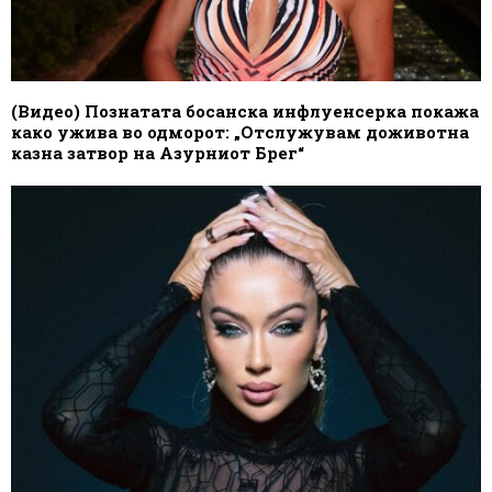
(Видео) Познатата босанска инфлуенсерка покажа
како ужива во одморот: „Отслужувам доживотна
казна затвор на Азурниот Брег“