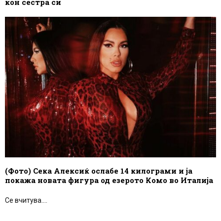
кон сестра си
(Фото) Сека Алексиќ ослабе 14 килограми и ја
покажа новата фигура од езерото Комо во Италија
Се вчитува....