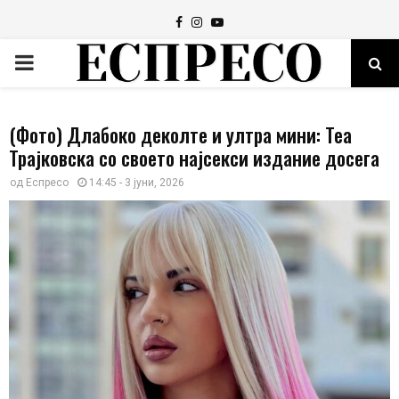
Facebook
Instagram
Youtube
PRIMARY
MENU
(Фото) Длабоко деколте и ултра мини: Теа
Трајковска со своето најсекси издание досега
од
Еспресо
14:45 - 3 јуни, 2026