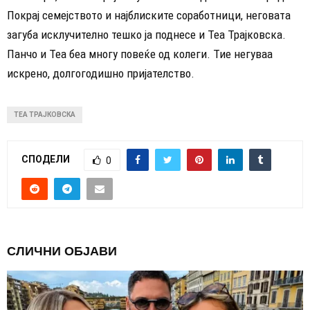
Покрај семејството и најблиските соработници, неговата
загуба исклучително тешко ја поднесе и Теа Трајковска.
Панчо и Теа беа многу повеќе од колеги. Тие негуваа
искрено, долгогодишно пријателство.
ТЕА ТРАЈКОВСКА
СПОДЕЛИ
0
СЛИЧНИ ОБЈАВИ