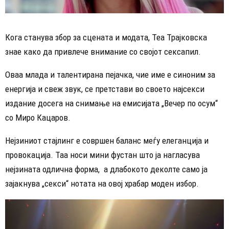
Кога станува збор за сцената и модата, Теа Трајковска
знае како да привлече внимание со својот сексапил.
Оваа млада и талентирана пејачка, чие име е синоним за
енергија и свеж звук, се претстави во своето најсекси
издание досега на снимање на емисијата „Вечер по осум“
со Миро Кацаров.
Нејзиниот стајлинг е совршен баланс меѓу елеганција и
провокација. Таа носи мини фустан што ја нагласува
нејзината одлична форма, а длабокото деколте само ја
зајакнува „секси“ нотата на овој храбар моден избор.