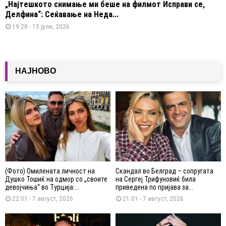
„Најтешкото снимање ми беше на филмот Исправи се,
Делфина“: Сеќавање на Неда...
19:28 - 15 јули, 2026
НАЈНОВО
(Фото) Омилената личност на
Скандал во Белград – сопругата
Душко Тошиќ на одмор со „своите
на Сергеј Трифуновиќ била
девојчиња“ во Турција:...
приведена по пријава за...
22:01 - 7 август, 2026
21:01 - 7 август, 2026