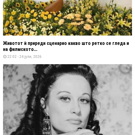
Животот ѝ приреди сценарио какво што ретко се гледа и
на филмското...
22:02 - 24 јули, 2026