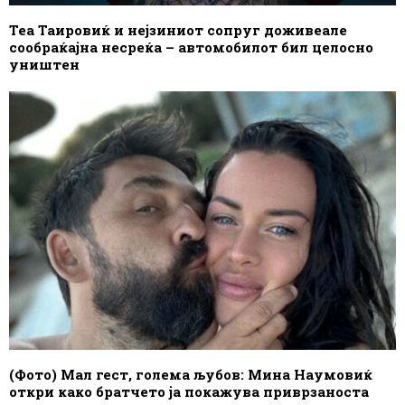
Теа Таировиќ и нејзиниот сопруг доживеале
сообраќајна несреќа – автомобилот бил целосно
уништен
(Фото) Мал гест, голема љубов: Мина Наумовиќ
откри како братчето ја покажува приврзаноста