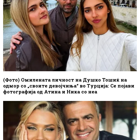
(Фото) Омилената личност на Душко Тошиќ на
одмор со „своите девојчиња“ во Турција: Се појави
фотографија од Атина и Ника со неа