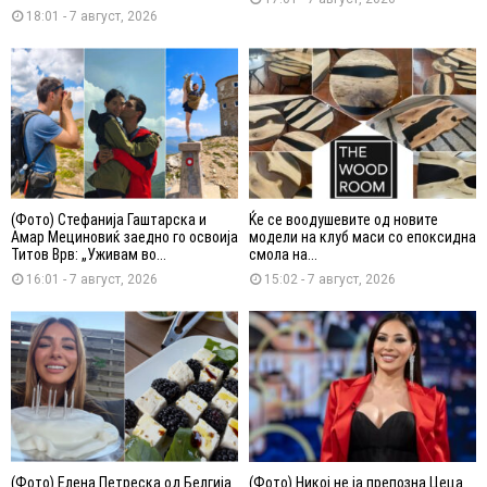
18:01 - 7 август, 2026
(Фото) Стефанија Гаштарска и
Ќе се воодушевите од новите
Амар Мециновиќ заедно го освоија
модели на клуб маси со епоксидна
Титов Врв: „Уживам во...
смола на...
16:01 - 7 август, 2026
15:02 - 7 август, 2026
(Фото) Елена Петреска од Белгија
(Фото) Никој не ја препозна Цеца