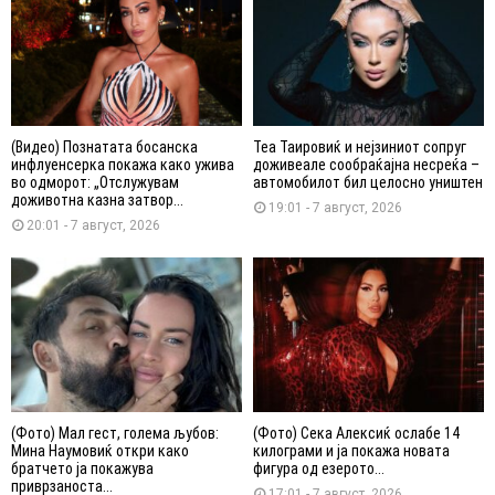
(Видео) Познатата босанска
Теа Таировиќ и нејзиниот сопруг
инфлуенсерка покажа како ужива
доживеале сообраќајна несреќа –
во одморот: „Отслужувам
автомобилот бил целосно уништен
доживотна казна затвор...
19:01 - 7 август, 2026
20:01 - 7 август, 2026
(Фото) Мал гест, голема љубов:
(Фото) Сека Алексиќ ослабе 14
Мина Наумовиќ откри како
килограми и ја покажа новата
братчето ја покажува
фигура од езерото...
приврзаноста...
17:01 - 7 август, 2026