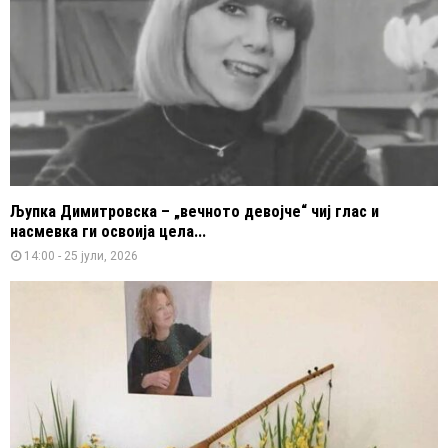
Љупка Димитровска – „вечното девојче“ чиј глас и
насмевка ги освоија цела...
14:00 - 25 јули, 2026