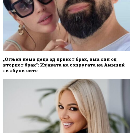
„Огњен нема деца од првиот брак, има син од
вториот брак“: Изјавата на сопругата на Амиџиќ
ги збуни сите