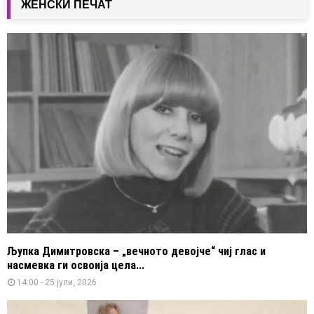
ЖЕНСКИ ПЕЧАТ
Љупка Димитровска – „вечното девојче“ чиј глас и
насмевка ги освоија цела...
14:00 - 25 јули, 2026