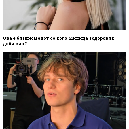
Ова е бизнисменот со кого Милица Тодоровиќ
доби син?