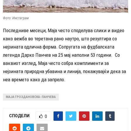
Фото: Инстаграм
Последниве месеци, Маја често споделува слики и видео
како вежба во теретана рано наутро, што резултира со
нејзината одлична форма. Сопругата на фудбалската
легенда Дарко Панчев на 25 мај наполни 53 години. Со
ваквиот изглед, Маја често собра комплименти за
нејзината природна убавина и линија, покажувајќи дека за
неа времето како да запрело.
МАЈА ГРОЗДАНОВСКА- ПАНЧЕВА
СПОДЕЛИ
0