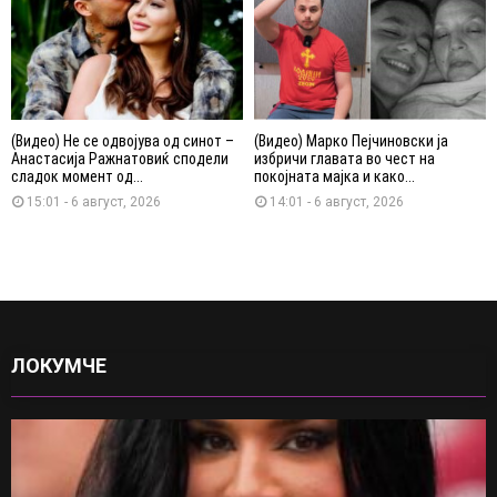
(Видео) Не се одвојува од синот –
(Видео) Марко Пејчиновски ја
Анастасија Ражнатовиќ сподели
избричи главата во чест на
сладок момент од...
покојната мајка и како...
15:01 - 6 август, 2026
14:01 - 6 август, 2026
ЛОКУМЧЕ