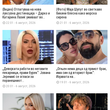
(Видео) Отпатуваа на нова
(Фото) Маја Шупут во светкаво
луксузна дестинација – Дарко и
бикини блесна како морска
Катарина Лазиќ уживаат во...
сирена
22:01 - 6 август, 2026
21:01 - 6 август, 2026
„Девојката работи во неговите
„Огњен нема деца од првиот брак,
пекарници, прави бурек“: Јована
има син од вториот брак“:
Јеремиќ се огласи за
Изјавата на...
поранешниот...
19:01 - 6 август, 2026
20:01 - 6 август, 2026