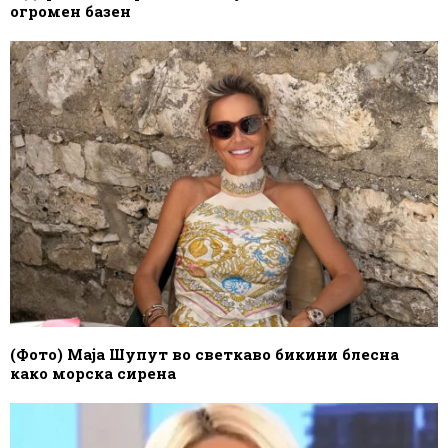
огромен базен
(Фото) Маја Шупут во светкаво бикини блесна
како морска сирена