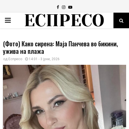
Facebook
Instagram
Youtube
PRIMARY
MENU
(Фото) Како сирена: Маја Панчева во бикини,
ужива на плажа
од
Еспресо
14:01 - 3 јуни, 2026