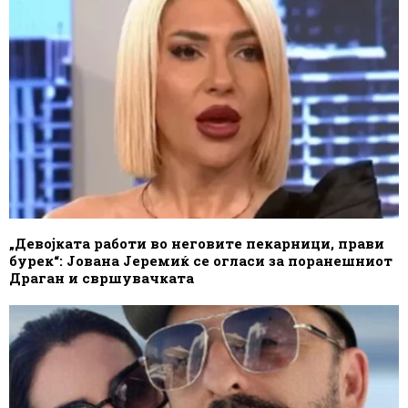
„Девојката работи во неговите пекарници, прави
бурек“: Јована Јеремиќ се огласи за поранешниот
Драган и свршувачката