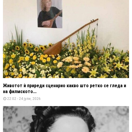
Животот ѝ приреди сценарио какво што ретко се гледа и
на филмското...
22:02 - 24 јули, 2026