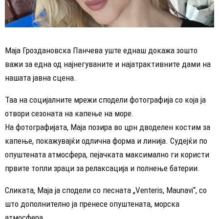
Маја Гроздановска Панчева уште еднаш докажа зошто
важи за една од најнегуваните и најатрактивните дами на
нашата јавна сцена.
Таа на социјалните мрежи сподели фотографија со која ја
отвори сезоната на капење на море.
​На фотографијата, Маја позира во црн дводелен костим за
капење, покажувајќи одлична форма и линија. Судејќи по
опуштената атмосфера, пејачката максимално ги користи
првите топли зраци за релаксација и полнење батерии.
Сликата, Маја ја сподели со ​песната „Venteris, Maunavi“, со
што дополнително ја пренесе опуштената, морска
атмосфера.