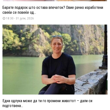
Барате подарок што остава впечаток? Овие рачно изработени
свеќи се повеќе од...
18:30 - 31 јули, 2026
Една одлука може да ти го промени животот – дали си
подготвена...