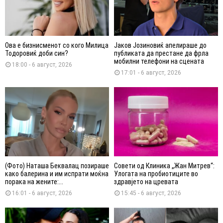
Ова е бизнисменот со кого Милица
Јаков Јозиновиќ апелираше до
Тодоровиќ доби син?
публиката да престане да фрла
мобилни телефони на сцената
18:00 - 6 август, 2026
17:01 - 6 август, 2026
(Фото) Наташа Беквалац позираше
Совети од Клиника „Жан Митрев“:
како балерина и им испрати моќна
Улогата на пробиотиците во
порака на жените:...
здравјето на цревата
16:01 - 6 август, 2026
15:45 - 6 август, 2026