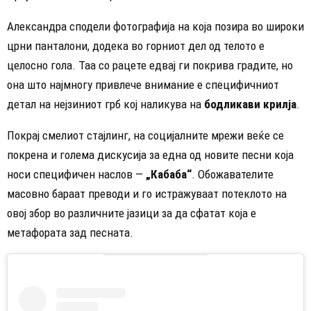
Александра сподели фотографија на која позира во широки
црни панталони, додека во горниот дел од телото е
целосно гола. Таа со рацете едвај ги покрива градите, но
она што најмногу привлече внимание е специфичниот
детал на нејзиниот грб кој наликува на
бодликави крилја
.
Покрај смелиот стајлинг, на социјалните мрежи веќе се
покрена и голема дискусија за една од новите песни која
носи специфичен наслов —
„Кабаба“
. Обожавателите
масовно бараат преводи и го истражуваат потеклото на
овој збор во различните јазици за да сфатат која е
метафората зад песната.