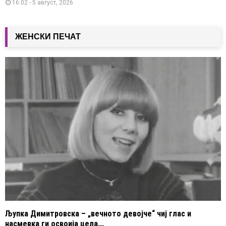
16:02 - 5 август, 2026
ЖЕНСКИ ПЕЧАТ
Љупка Димитровска – „вечното девојче“ чиј глас и
насмевка ги освоија цела...