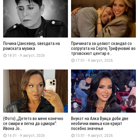
Почина Џансевер, ѕвездата на
Причината за целиот скандал со
ромската музика
сопругата на Сергеј Трифуновиќ во
трговскиот центар е...
18:01 - 9 август, 2026
17:01 - 9 август, 2026
(Фото) „Детето во мене конечно
Внукот на Алка Вуица доби две
се смири и легна да одмори“:
необични имиња кои кријат
Ивона Јо...
посебно значење
16:01 - 9 август, 2026
15:01 - 9 август, 2026