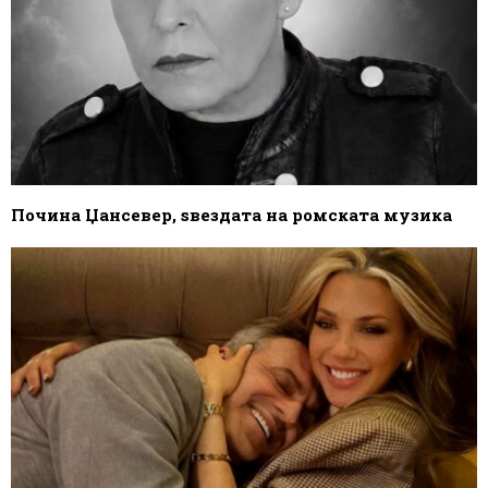
Почина Џансевер, ѕвездата на ромската музика