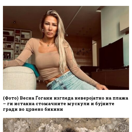
(Фото) Весна Ѓогани изгледа неверојатно на плажа
– ги истакна стомачните мускули и бујните
гради во црвено бикини