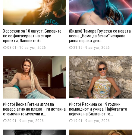
Хороскоп за 10 август: Биковите
(Видео) Тамара Грујеска со новата
ќе се фокусираат на стари
песна „Нема да бегам“ испраќа
проекти, Лавовите ќе...
јасна порака дека...
08:01 - 10 август, 2026
21:19 - 9 август, 2026
(Фото) Весна Ѓогани изгледа
(Фото) Раскина со 19 години
неверојатно на плажа – ги истакна
помладиот и ужива: Најбогатата
стомачните мускули и...
пејачка на Балканот го...
20:01 - 9 август, 2026
19:01 - 9 август, 2026