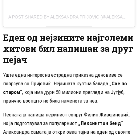
A POST SHARED BY ALEKSANDRA PRIJOVIC (@ALEKSANDRAPRIJOVIC)
Еден од нејзините најголеми
хитови бил напишан за друг
пејач
Уште една интересна естрадна приказна деновиве се
поврзува со Пријовиќ. Нејзината култна балада
„Све по
старом“
, која има дури 58 милиони прегледи на Јутјуб,
првично воопшто не била наменета за неа.
Песната ја напиша нејзиниот сопруг Филип Живојиновиќ,
но ја подготвувал за популарниот
„Лексингтон бенд“
.
Александра самата ја откри оваа тајна на еден од своите