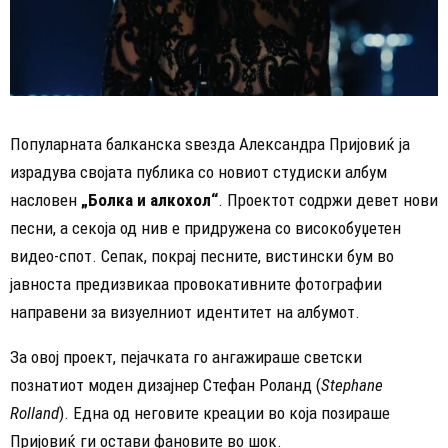
Популарната балканска ѕвезда Александра Пријовиќ ја
израдува својата публика со новиот студиски албум
насловен
„Болка и алкохол“
. Проектот содржи девет нови
песни, а секоја од нив е придружена со високобуџетен
видео-спот. Сепак, покрај песните, вистински бум во
јавноста предизвикаа провокативните фотографии
направени за визуелниот идентитет на албумот.
За овој проект, пејачката го ангажираше светски
познатиот моден дизајнер Стефан Роланд (
Stephane
Rolland
). Една од неговите креации во која позираше
Пријовиќ ги остави фановите во шок.