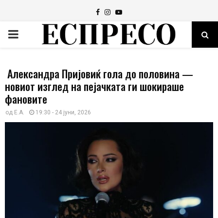
Facebook
Instagram
Youtube
PRIMARY
MENU
Александра Пријовиќ гола до половина —
новиот изглед на пејачката ги шокираше
фановите
од
Е.А.
19:30 - 24 јуни, 2026