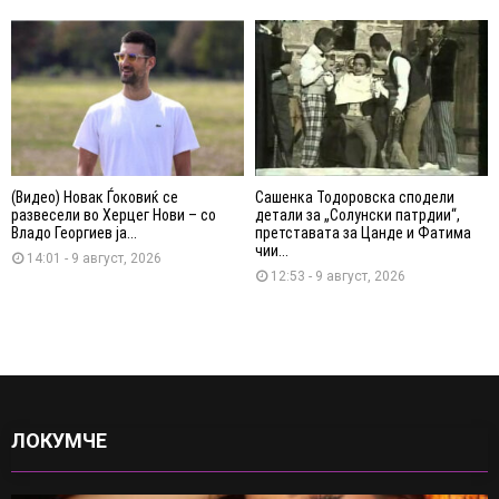
(Видео) Новак Ѓоковиќ се
Сашенка Тодоровска сподели
развесели во Херцег Нови – со
детали за „Солунски патрдии“,
Владо Георгиев ја...
претставата за Цанде и Фатима
чии...
14:01 - 9 август, 2026
12:53 - 9 август, 2026
ЛОКУМЧЕ