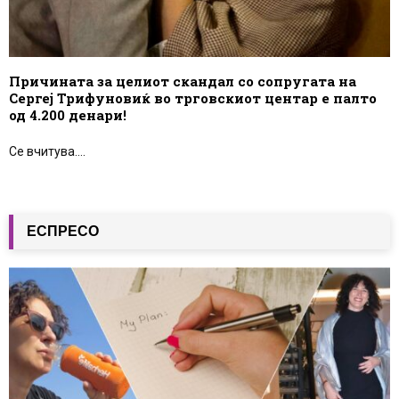
Причината за целиот скандал со сопругата на
Сергеј Трифуновиќ во трговскиот центар е палто
од 4.200 денари!
Се вчитува....
ЕСПРЕСО