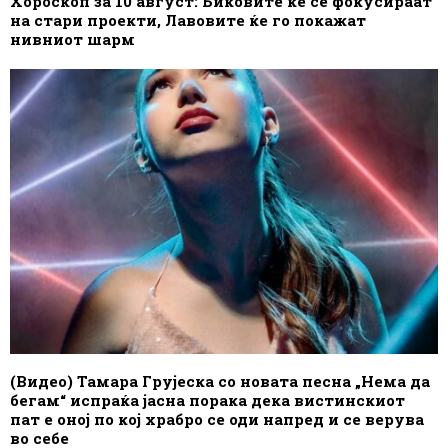
Хороскоп за 10 август: Биковите ќе се фокусираат
на стари проекти, Лавовите ќе го покажат
нивниот шарм
(Видео) Тамара Грујеска со новата песна „Нема да
бегам“ испраќа јасна порака дека вистинскиот
пат е оној по кој храбро се оди напред и се верува
во себе