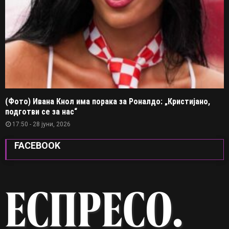
(Фото) Ивана Кнол има порака за Роналдо: „Кристијано,
подготви се за нас“
17:50 - 28 јуни, 2026
FACEBOOK