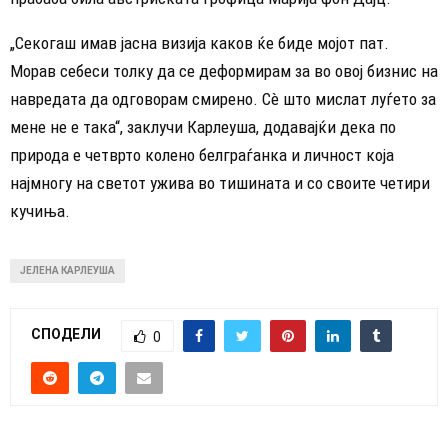
„Секогаш имав јасна визија каков ќе биде мојот пат.
Морав себеси толку да се деформирам за во овој бизнис на
навредата да одговорам смирено. Сè што мислат луѓето за
мене не е така“, заклучи Карлеуша, додавајќи дека по
природа е четврто колено белграѓанка и личност која
најмногу на светот ужива во тишината и со своите четири
кучиња.
ЈЕЛЕНА КАРЛЕУША
СПОДЕЛИ
0