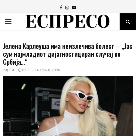
Facebook
Instagram
Youtube
PRIMARY
MENU
Јелена Карлеуша има неизлечива болест – „Јас
сум најмладиот дијагностициран случај во
Србија…“
од
Е.А.
09:30 - 24 април, 2026