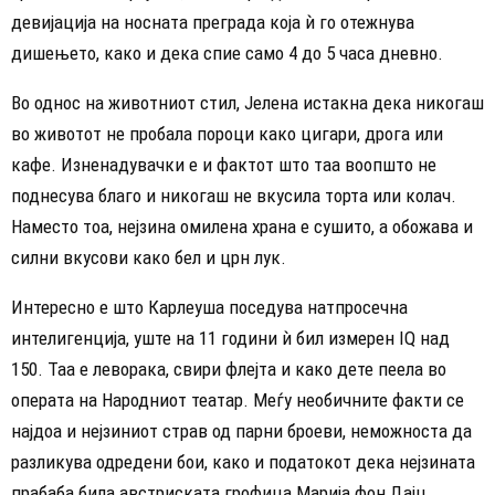
девијација на носната преграда која ѝ го отежнува
дишењето, како и дека спие само 4 до 5 часа дневно.
Во однос на животниот стил, Јелена истакна дека никогаш
во животот не пробала пороци како цигари, дрога или
кафе. Изненадувачки е и фактот што таа воопшто не
поднесува благо и никогаш не вкусила торта или колач.
Наместо тоа, нејзина омилена храна е сушито, а обожава и
силни вкусови како бел и црн лук.
Интересно е што Карлеуша поседува натпросечна
интелигенција, уште на 11 години ѝ бил измерен IQ над
150. Таа е леворака, свири флејта и како дете пеела во
операта на Народниот театар. Меѓу необичните факти се
најдоа и нејзиниот страв од парни броеви, неможноста да
разликува одредени бои, како и податокот дека нејзината
прабаба била австриската грофица Марија фон Дајц.