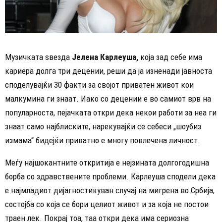
Музичката ѕвезда
Јелена Карлеуша,
која зад себе има
кариера долга три децении, реши да ја изненади јавноста
споделувајќи 30 факти за својот приватен живот кои
малкумина ги знаат. Иако со децении е во самиот врв на
популарноста, пејачката откри дека некои работи за неа ги
знаат само најблиските, нарекувајќи се себеси „шоубиз
измама“ бидејќи приватно е многу повлечена личност.
Меѓу најшокантните откритија е нејзината долгогодишна
борба со здравствените проблеми. Карлеуша сподели дека
е најмладиот дијагностикуван случај на мигрена во Србија,
состојба со која се бори целиот живот и за која не постои
траен лек. Покрај тоа, таа откри дека има сериозна