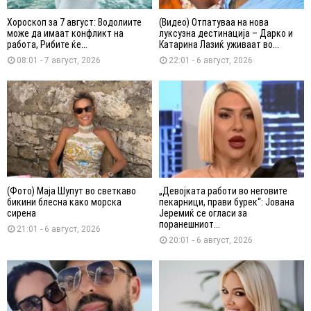
Хороскоп за 7 август: Водолиите
(Видео) Отпатуваа на нова
може да имаат конфликт на
луксузна дестинација – Дарко и
работа, Рибите ќе...
Катарина Лазиќ уживаат во...
08:01 - 7 август, 2026
22:01 - 6 август, 2026
(Фото) Маја Шупут во светкаво
„Девојката работи во неговите
бикини блесна како морска
пекарници, прави бурек“: Јована
сирена
Јеремиќ се огласи за
поранешниот...
21:01 - 6 август, 2026
20:01 - 6 август, 2026