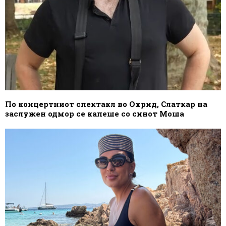
По концертниот спектакл во Охрид, Слаткар на
заслужен одмор се капеше со синот Моша