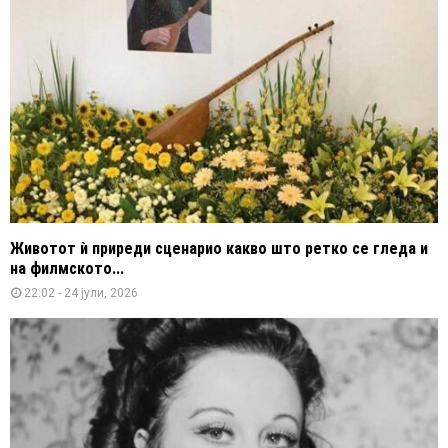
Животот ѝ приреди сценарио какво што ретко се гледа и
на филмското...
22:02 - 24 јули, 2026