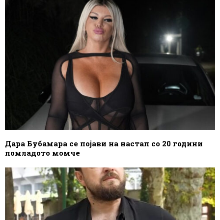
Дара Бубамара се појави на настап со 20 години
помладото момче