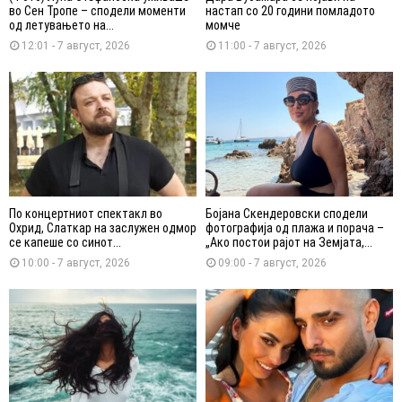
во Сен Тропе – сподели моменти
настап со 20 години помладото
од летувањето на...
момче
12:01 - 7 август, 2026
11:00 - 7 август, 2026
По концертниот спектакл во
Бојана Скендеровски сподели
Охрид, Слаткар на заслужен одмор
фотографија од плажа и порача –
се капеше со синот...
„Ако постои рајот на Земјата,...
10:00 - 7 август, 2026
09:00 - 7 август, 2026