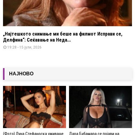
„Најтешкото снимање ми беше на филмот Исправи се,
Делфина“: Сеќавање на Неда...
19:28 - 15 јули, 2026
НАЈНОВО
(Фото) Луна Стефаноска уживаше
Дара Бубамара се појави на