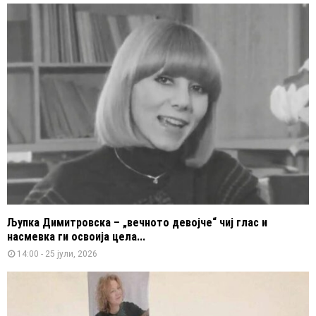
Љупка Димитровска – „вечното девојче“ чиј глас и
насмевка ги освоија цела...
14:00 - 25 јули, 2026