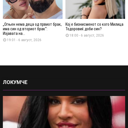
„Огњен нема деца од првиот брак,
Кој е бизнисменот со кого Милица
има син од вториот брак“:
Тодоровиќ доби син?
Изјавата на...
18:00 - 6 август, 2026
19:01 - 6 август, 2026
ЛОКУМЧЕ