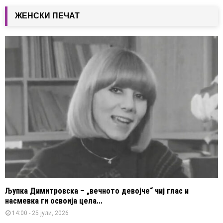
ЖЕНСКИ ПЕЧАТ
Љупка Димитровска – „вечното девојче“ чиј глас и
насмевка ги освоија цела...
14:00 - 25 јули, 2026