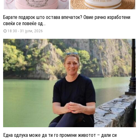
Барате подарок што остава впечаток? Овие рачно изработени
свеќи се повеќе од...
18:30 - 31 јули, 2026
Една одлука може да ти го промени животот – дали си