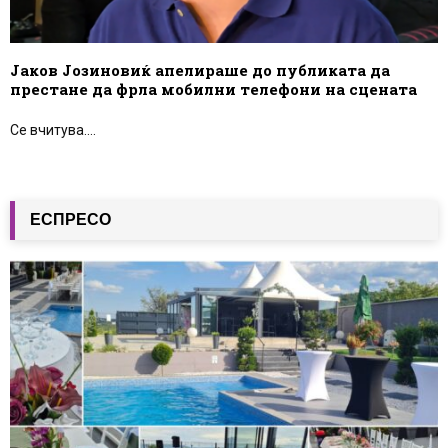
Јаков Јозиновиќ апелираше до публиката да
престане да фрла мобилни телефони на сцената
Се вчитува....
ЕСПРЕСО