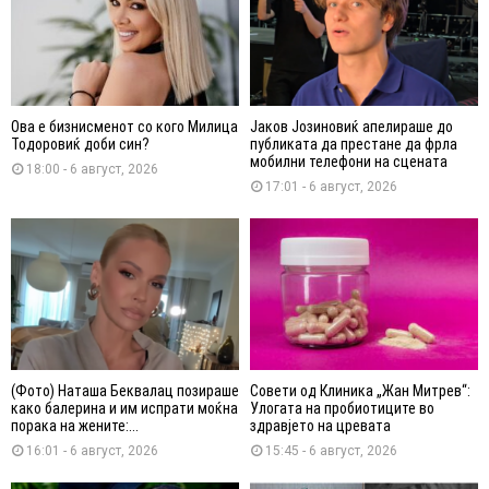
Ова е бизнисменот со кого Милица
Јаков Јозиновиќ апелираше до
Тодоровиќ доби син?
публиката да престане да фрла
мобилни телефони на сцената
18:00 - 6 август, 2026
17:01 - 6 август, 2026
(Фото) Наташа Беквалац позираше
Совети од Клиника „Жан Митрев“:
како балерина и им испрати моќна
Улогата на пробиотиците во
порака на жените:...
здравјето на цревата
16:01 - 6 август, 2026
15:45 - 6 август, 2026