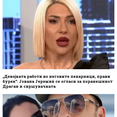
„Девојката работи во неговите пекарници, прави
бурек“: Јована Јеремиќ се огласи за поранешниот
Драган и свршувачката