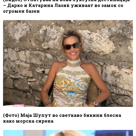
– Дарко и Катарина Лазиќ уживаат во замок со
огромен базен
(Фото) Маја Шупут во светкаво бикини блесна
како морска сирена