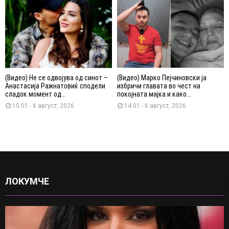
(Видео) Не се одвојува од синот –
(Видео) Марко Пејчиновски ја
Анастасија Ражнатовиќ сподели
избричи главата во чест на
сладок момент од...
покојната мајка и како...
15:01 - 6 август, 2026
14:01 - 6 август, 2026
ЛОКУМЧЕ