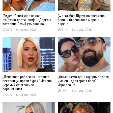
(Видео) Отпатуваа на нова
(Фото) Маја Шупут во светкаво
луксузна дестинација – Дарко и
бикини блесна како морска
Катарина Лазиќ уживаат во...
сирена
22:01 - 6 август, 2026
21:01 - 6 август, 2026
„Девојката работи во неговите
„Огњен нема деца од првиот брак,
пекарници, прави бурек“: Јована
има син од вториот брак“:
Јеремиќ се огласи за
Изјавата на...
поранешниот...
19:01 - 6 август, 2026
20:01 - 6 август, 2026