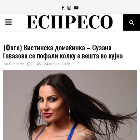
Facebook
Instagram
Youtube
PRIMARY
MENU
(Фото) Вистинска домаќинка – Сузана
Гавазова се пофали колку е вешта во кујна
од
Еспресо
08:45 - 24 април, 2026