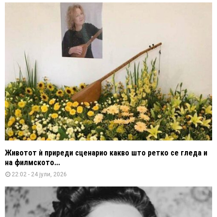
Животот ѝ приреди сценарио какво што ретко се гледа и
на филмското...
22:02 - 24 јули, 2026