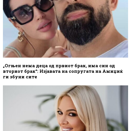
„Огњен нема деца од првиот брак, има син од
вториот брак“: Изјавата на сопругата на Амиџиќ
ги збуни сите