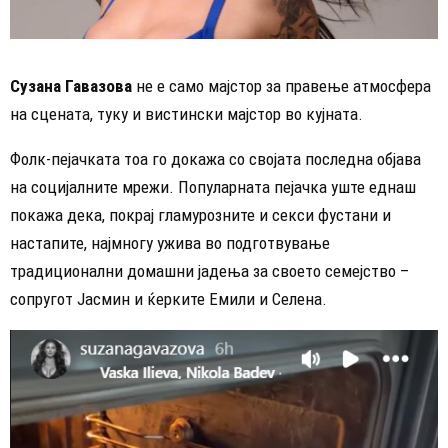
Сузана Гавазова
не е само мајстор за правење атмосфера
на сцената, туку и вистински мајстор во кујната.
Фолк-пејачката тоа го докажа со својата последна објава
на социјалните мрежи. Популарната пејачка уште еднаш
покажа дека, покрај гламурозните и секси фустани и
настапите, најмногу ужива во подготвување
традиционални домашни јадења за своето семејство –
сопругот Јасмин и ќерките Емили и Селена.