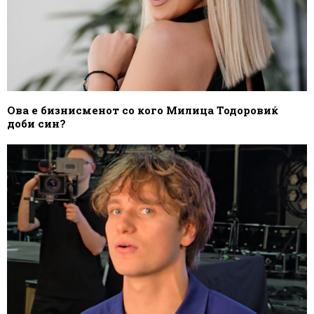
Ова е бизнисменот со кого Милица Тодоровиќ
доби син?