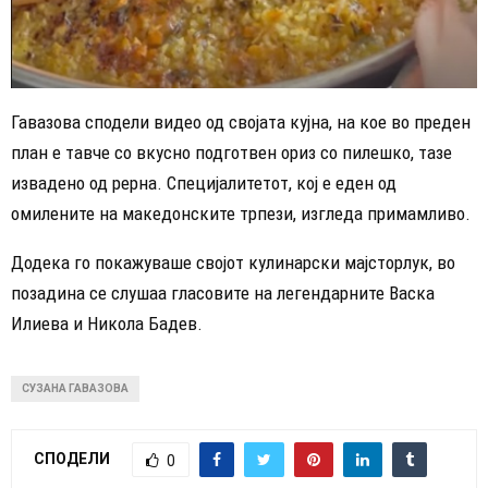
Гавазова сподели видео од својата кујна, на кое во преден
план е тавче со вкусно подготвен ориз со пилешко, тазе
извадено од рерна. Специјалитетот, кој е еден од
омилените на македонските трпези, изгледа примамливо.
Додека го покажуваше својот кулинарски мајсторлук, во
позадина се слушаа гласовите на легендарните Васка
Илиева и Никола Бадев.
СУЗАНА ГАВАЗОВА
СПОДЕЛИ
0