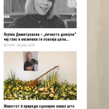
Љупка Димитровска – „вечното девојче“
чиј глас и насмевка ги освоија цела...
14:00 - 25 јули, 2026
Животот ѝ приреди сценарио какво што