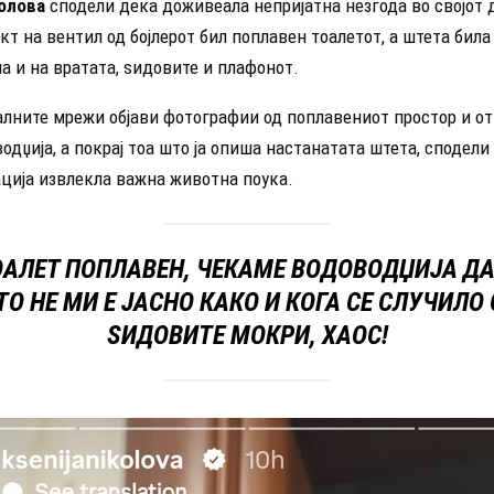
олова
сподели дека доживеала непријатна незгода во својот 
т на вентил од бојлерот бил поплавен тоалетот, а штета била
 и на вратата, ѕидовите и плафонот.
јалните мрежи објави фотографии од поплавениот простор и о
одџија, а покрај тоа што ја опиша настанатата штета, сподели
ација извлекла важна животна поука.
ОАЛЕТ ПОПЛАВЕН, ЧЕКАМЕ ВОДОВОДЏИЈА ДА
О НЕ МИ Е ЈАСНО КАКО И КОГА СЕ СЛУЧИЛО
ЅИДОВИТЕ МОКРИ, ХАОС!