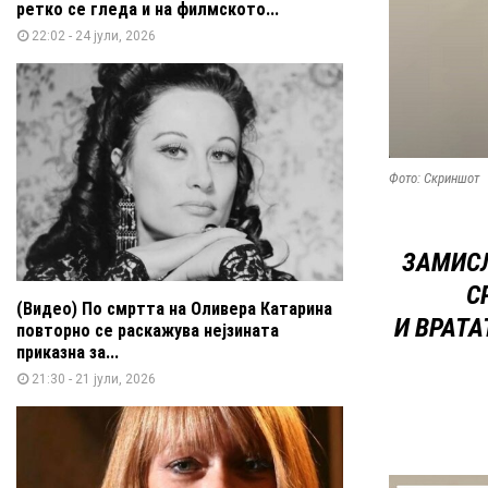
ретко се гледа и на филмското...
22:02 - 24 јули, 2026
Фото: Скриншот
ЗАМИСЛ
С
(Видео) По смртта на Оливера Катарина
И ВРАТА
повторно се раскажува нејзината
приказна за...
21:30 - 21 јули, 2026