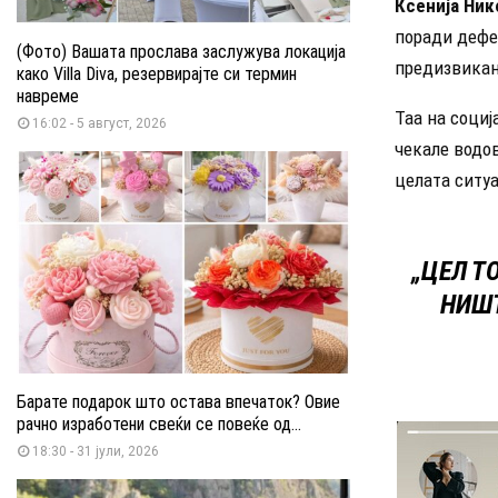
Ксенија Ник
поради дефек
(Фото) Вашата прослава заслужува локација
предизвикана
како Villa Diva, резервирајте си термин
навреме
Таа на соци
16:02 - 5 август, 2026
чекале водов
целата ситу
„ЦЕЛ Т
НИШТ
Барате подарок што остава впечаток? Овие
рачно изработени свеќи се повеќе од...
18:30 - 31 јули, 2026