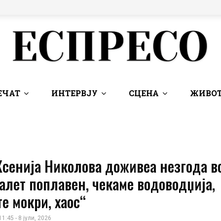
ЕЧАТ
ИНТЕРВЈУ
СЦЕНА
ЖИВОТ
Ксенија Николова доживеа незгода в
алет поплавен, чекаме водоводџија,
е мокри, хаос“
11:45 - 8 јули, 2026