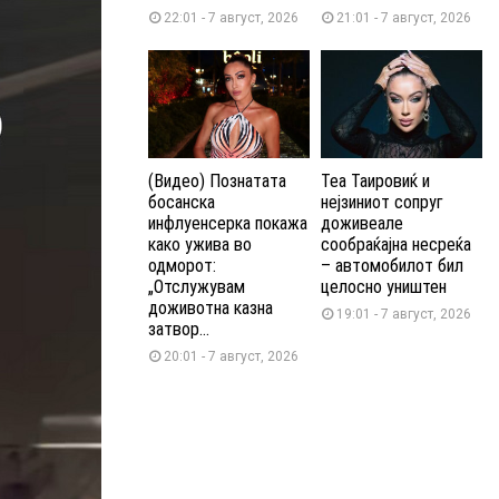
22:01 - 7 август, 2026
21:01 - 7 август, 2026
(Видео) Познатата
Теа Таировиќ и
босанска
нејзиниот сопруг
инфлуенсерка покажа
доживеале
како ужива во
сообраќајна несреќа
одморот:
– автомобилот бил
„Отслужувам
целосно уништен
доживотна казна
19:01 - 7 август, 2026
затвор...
20:01 - 7 август, 2026