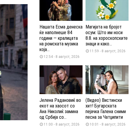
Нашата Есма денеска
Магијата на бројот
ќе наполнеше 84
осум: Што им носи
години — кралицата
8.8. на хороскопските
на ромската музика
знаци и како...
која...
11:59 - 8 август, 2026
12:54 - 8 август, 2026
Јелена Радановиќ во
(Видео) Вистински
екот на хаосот со
хит! Бугарската
Ана Николиќ замина
пејачка Галена сними
од Србија со...
песна за Чатџипити
11:00 - 8 август, 2026
10:01 - 8 август, 2026