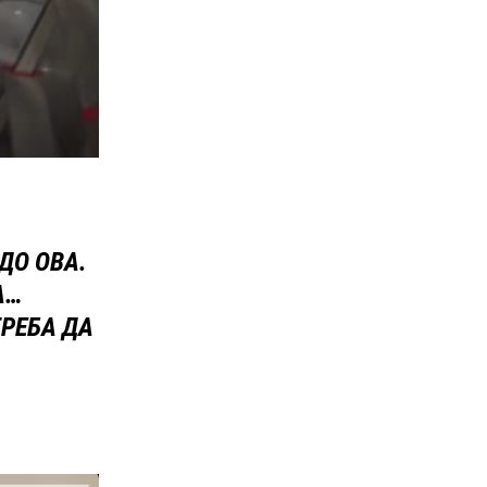
ДО ОВА.
А…
ТРЕБА ДА