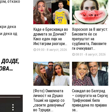
дом, откако
ткри дека
Каде е Бресквица во
Хороскоп за 8 август:
 и дека од
драмата за Дончиќ?
Биковите ќе се
Како еден лајк на
препуштат на
Инстаграм разгори...
судбината, Лавовите
ги очекуваат...
09:00 - 8 август, 2026
08:01 - 8 август, 2026
 ДОЈДЕ,
 ОВА…
(Фото) Омилената
Скандал во Белград
личност на Душко
– сопругата на Сергеј
Тошиќ на одмор со
Трифуновиќ била
„своите девојчиња“
приведена по пријава
во Турција:...
за...