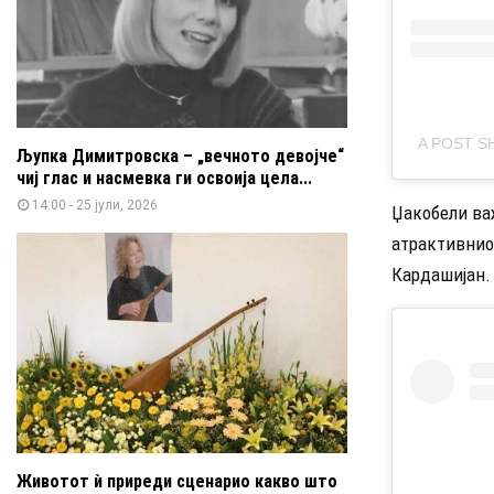
A POST S
Љупка Димитровска – „вечното девојче“
чиј глас и насмевка ги освоија цела...
14:00 - 25 јули, 2026
Џакобели важ
атрактивниот
Кардашијан.
Животот ѝ приреди сценарио какво што