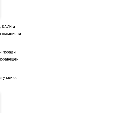
, DAZN и
на шампиони
 и поради
 поранешен
еѓу кои се