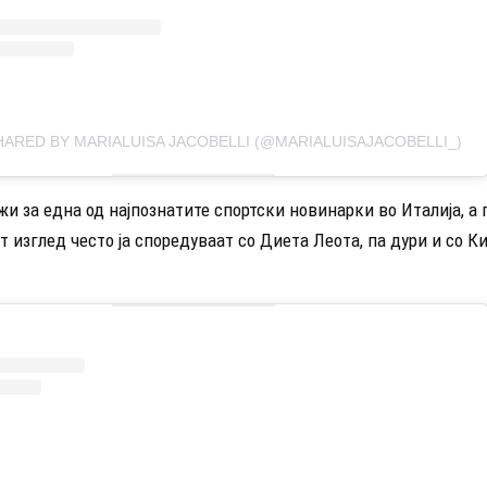
HARED BY MARIALUISA JACOBELLI (@MARIALUISAJACOBELLI_)
и за една од најпознатите спортски новинарки во Италија, а
 изглед често ја споредуваат со Диета Леота, па дури и со К