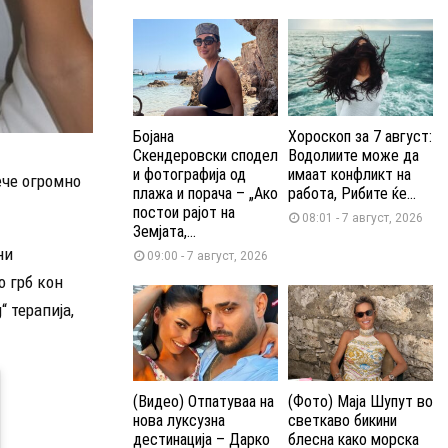
Бојана
Хороскоп за 7 август:
Скендеровски сподел
Водолиите може да
и фотографија од
имаат конфликт на
ече огромно
плажа и порача – „Ако
работа, Рибите ќе...
постои рајот на
08:01 - 7 август, 2026
Земјата,...
ни
09:00 - 7 август, 2026
о грб кон
“ терапија,
(Видео) Отпатуваа на
(Фото) Маја Шупут во
нова луксузна
светкаво бикини
дестинација – Дарко
блесна како морска