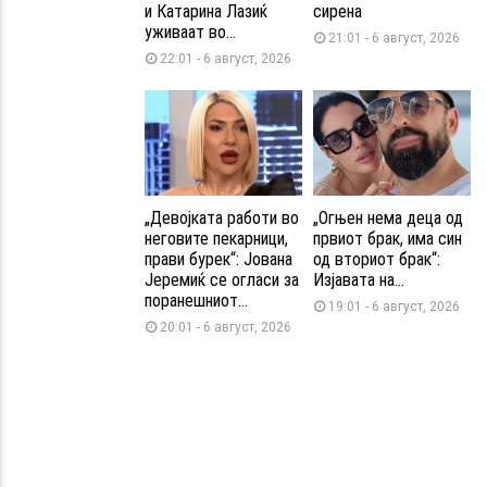
и Катарина Лазиќ
сирена
уживаат во...
21:01 - 6 август, 2026
22:01 - 6 август, 2026
„Девојката работи во
„Огњен нема деца од
неговите пекарници,
првиот брак, има син
прави бурек“: Јована
од вториот брак“:
Јеремиќ се огласи за
Изјавата на...
поранешниот...
19:01 - 6 август, 2026
20:01 - 6 август, 2026