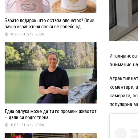
Барате подарок што остава впечаток? Овие
рачно изработени свеќи се повеќе од...
18:30 - 31 јули, 2026
Италијанска
внимание на
Атрактивнат
коментари, а
камерата, во
популарна ме
Една одлука може да ти го промени животот
– дали си подготвена...
10:02 - 31 јули, 2026