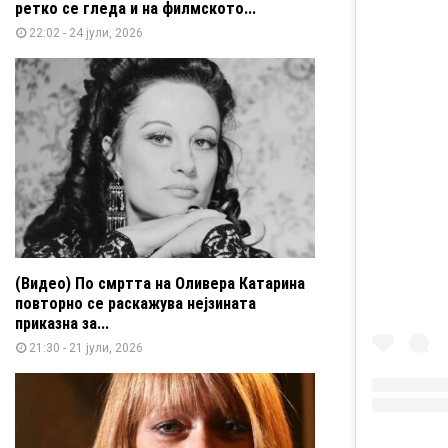
ретко се гледа и на филмското...
22:02 - 24 јули, 2026
(Видео) По смртта на Оливера Катарина
повторно се раскажува нејзината
приказна за...
21:30 - 21 јули, 2026