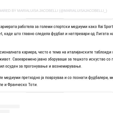
HARED BY MARIALUISA JACOBELLI (@MARIALUISAJACOBELLI_)
кариерата работела за големи спортски медиуми како Rai Sport
et, каде што главно следела фудбал и натпревари од Лигата 
ионалната кариера, често е тема на италијанските таблоиди
живот. Своевремено јавно зборуваше за тешкото искуство со
 бил осуден за прогонување и вознемирување.
е медиуми претходно ја поврзуваа и со познати фудбалери, м
пе и Франческо Тоти.