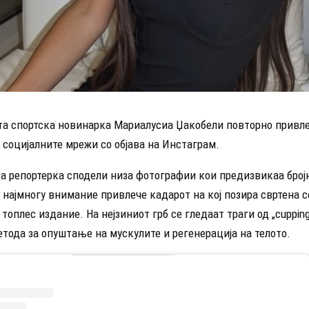
та спортска новинарка Мариалусиа Џакобели повторно привл
 социјалните мрежи со објава на Инстаграм.
а репортерка сподели низа фотографии кои предизвикаа број
 најмногу внимание привлече кадарот на кој позира свртена с
 топлес издание. На нејзиниот грб се гледаат траги од „cupping
тода за опуштање на мускулите и регенерација на телото.