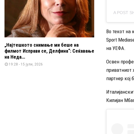
A POST S
Во текот на 
Sport Medias
„Најтешкото снимање ми беше на
на УЕФА.
филмот Исправи се, Делфина“: Сеќавање
на Неда...
Освен профес
19:28 - 15 јули, 2026
приватниот 
партнер кој
Италијанскит
Килијан Мба