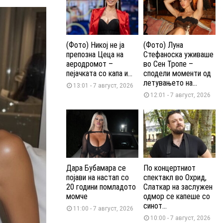
(Фото) Никој не ја
(Фото) Луна
препозна Цеца на
Стефаноска уживаше
аеродромот –
во Сен Тропе –
пејачката со капа и...
сподели моменти од
летувањето на...
13:01 - 7 август, 2026
12:01 - 7 август, 2026
Дара Бубамара се
По концертниот
појави на настап со
спектакл во Охрид,
20 години помладото
Слаткар на заслужен
момче
одмор се капеше со
синот...
11:00 - 7 август, 2026
10:00 - 7 август, 2026