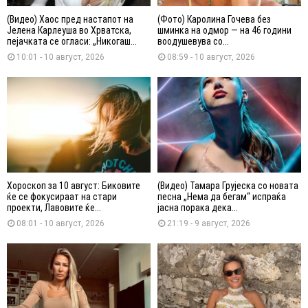
(Видео) Хаос пред настапот на
(Фото) Каролина Гочева без
Јелена Карлеуша во Хрватска,
шминка на одмор — на 46 години
пејачката се огласи: „Никогаш...
воодушевува со...
10:01 - 10 август, 2026
08:59 - 10 август, 2026
Хороскоп за 10 август: Биковите
(Видео) Тамара Грујеска со новата
ќе се фокусираат на стари
песна „Нема да бегам“ испраќа
проекти, Лавовите ќе...
јасна порака дека...
08:01 - 10 август, 2026
21:19 - 9 август, 2026