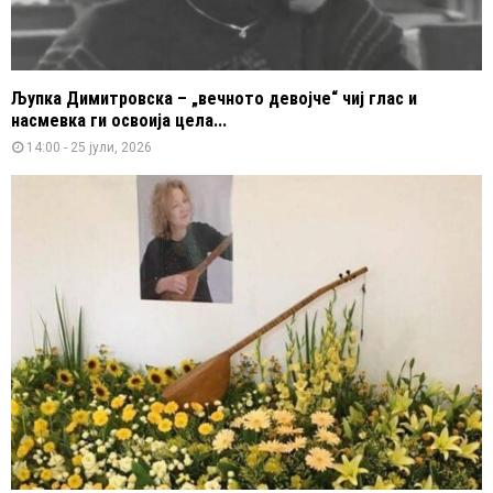
Љупка Димитровска – „вечното девојче“ чиј глас и
насмевка ги освоија цела...
14:00 - 25 јули, 2026