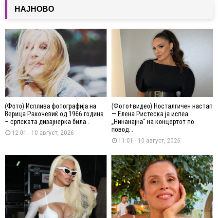
НАЈНОВО
(Фото) Исплива фотографија на
(Фото+видео) Носталгичен настап
Верица Ракочевиќ од 1966 година
— Елена Ристеска ја испеа
– српската дизајнерка била...
„Нинанајна“ на концертот по
повод...
12:01 - 10 август, 2026
11:01 - 10 август, 2026