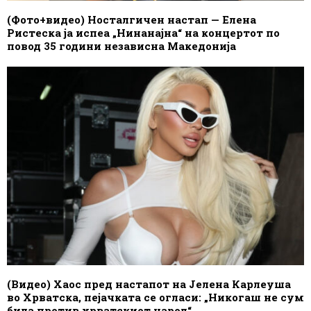
(Фото+видео) Носталгичен настап — Елена
Ристеска ја испеа „Нинанајна“ на концертот по
повод 35 години независна Македонија
(Видео) Хаос пред настапот на Јелена Карлеуша
во Хрватска, пејачката се огласи: „Никогаш не сум
била против хрватскиот народ“