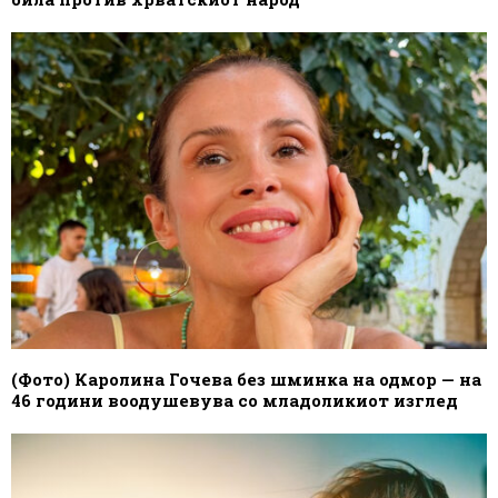
(Фото) Каролина Гочева без шминка на одмор — на
46 години воодушевува со младоликиот изглед