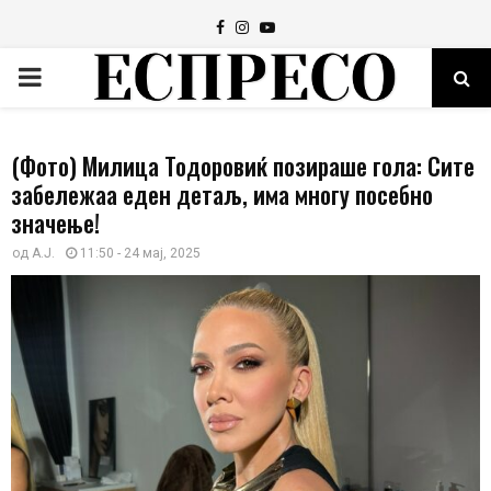
Facebook
Instagram
Youtube
PRIMARY
MENU
(Фото) Милица Тодоровиќ позираше гола: Сите
забележаа еден детаљ, има многу посебно
значење!
од
А.Ј.
11:50 - 24 мај, 2025