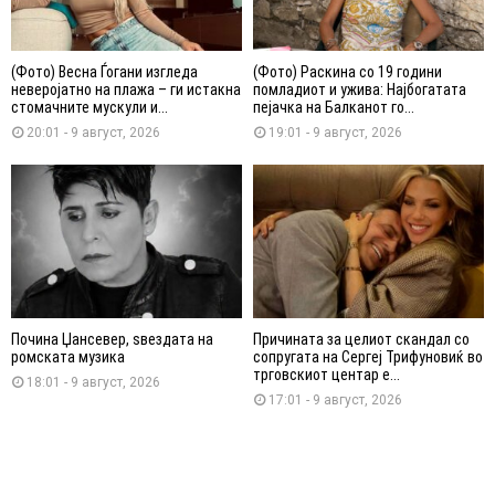
(Фото) Весна Ѓогани изгледа
(Фото) Раскина со 19 години
неверојатно на плажа – ги истакна
помладиот и ужива: Најбогатата
стомачните мускули и...
пејачка на Балканот го...
20:01 - 9 август, 2026
19:01 - 9 август, 2026
Почина Џансевер, ѕвездата на
Причината за целиот скандал со
ромската музика
сопругата на Сергеј Трифуновиќ во
трговскиот центар е...
18:01 - 9 август, 2026
17:01 - 9 август, 2026