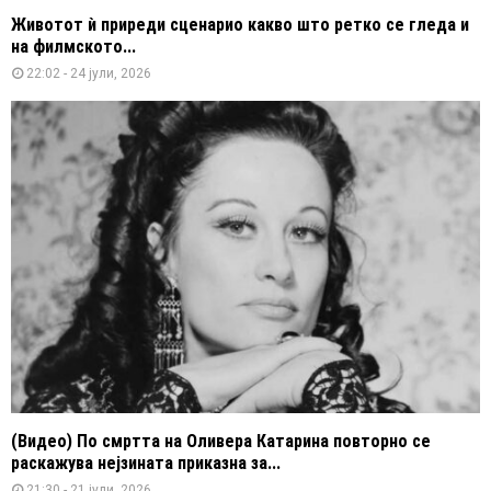
Животот ѝ приреди сценарио какво што ретко се гледа и
на филмското...
22:02 - 24 јули, 2026
(Видео) По смртта на Оливера Катарина повторно се
раскажува нејзината приказна за...
21:30 - 21 јули, 2026