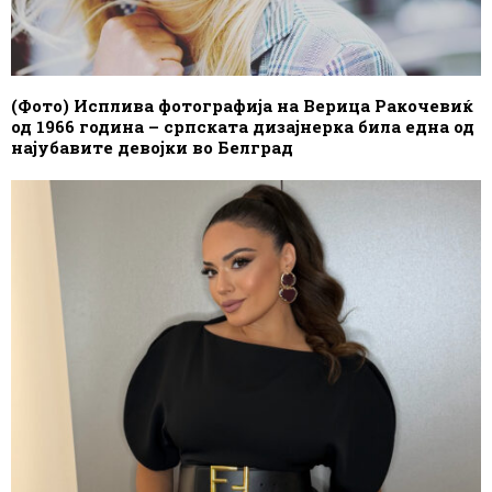
(Фото) Исплива фотографија на Верица Ракочевиќ
од 1966 година – српската дизајнерка била една од
најубавите девојки во Белград