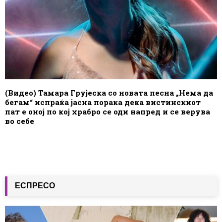
(Видео) Тамара Грујеска со новата песна „Нема да
бегам“ испраќа јасна порака дека вистинскиот
пат е оној по кој храбро се оди напред и се верува
во себе
ЕСПРЕСО