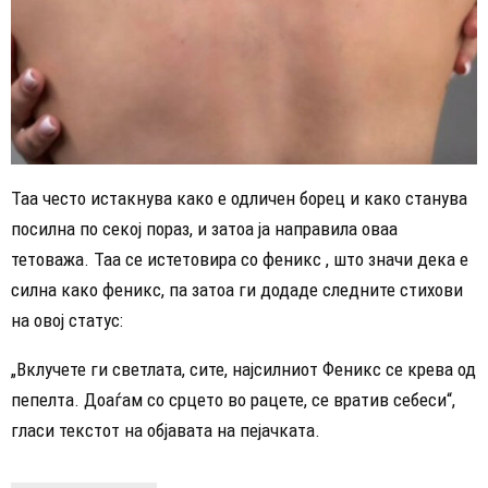
Таа често истакнува како е одличен борец и како станува
посилна по секој пораз, и затоа ја направила оваа
тетоважа. Таа се истетовира со феникс , што значи дека е
силна како феникс, па затоа ги додаде следните стихови
на овој статус:
„Вклучете ги светлата, сите, најсилниот Феникс се крева од
пепелта. Доаѓам со срцето во рацете, се вратив себеси“,
гласи текстот на објавата на пејачката.