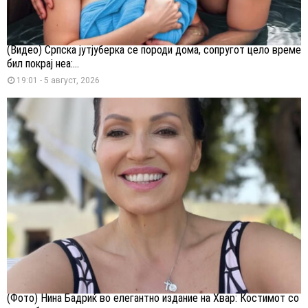
(Видео) Српска јутјуберка се породи дома, сопругот цело време
бил покрај неа:...
19:01 - 5 август, 2026
(Фото) Нина Бадриќ во елегантно издание на Хвар: Костимот со