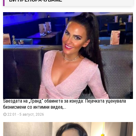
Ѕвездата на „Гранд“ обвинета за изнуда: Пејачката уценувала
бизнисмени со интимни видеа,...
22:01 - 5 август, 2026