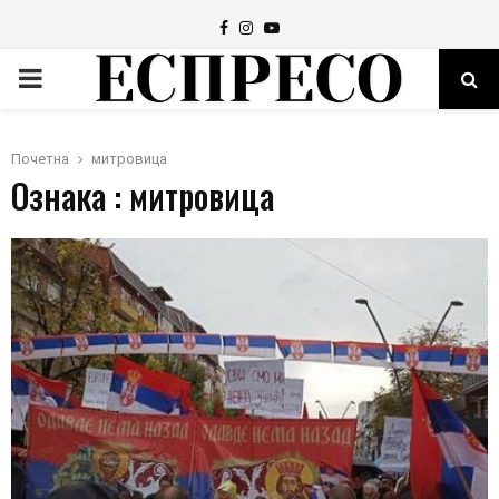
Facebook
Instagram
Youtube
PRIMARY
MENU
Почетна
митровица
Ознака : митровица