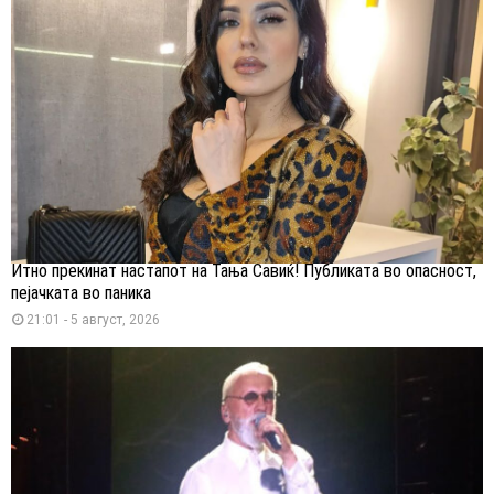
Итно прекинат настапот на Тања Савиќ! Публиката во опасност,
пејачката во паника
21:01 - 5 август, 2026