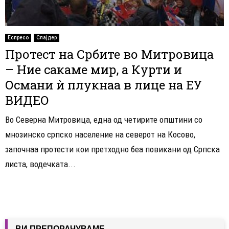
Еспресо
Слајдер
Протест на Србите во Митровица
– Ние сакаме мир, а Курти и
Османи ѝ плукнаа в лице на ЕУ
ВИДЕО
Во Северна Митровица, една од четирите општини со
мнозинско српско население на северот на Косово,
започнаа протести кои претходно беа повикани од Српска
листа, водечката...
ВИ ПРЕПОРАЧУВАМЕ