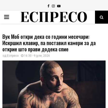
Facebook
Instagram
Youtube
PRIMARY
MENU
Вук Моб откри дека со години месечари:
Искршил клавир, па поставил камери за да
открие што прави додека спие
од
Еспресо
16:30 - 9 јули, 2026