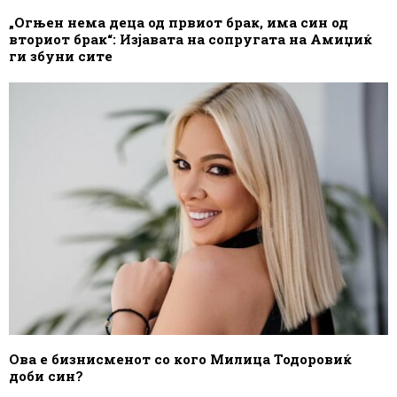
„Огњен нема деца од првиот брак, има син од
вториот брак“: Изјавата на сопругата на Амиџиќ
ги збуни сите
Ова е бизнисменот со кого Милица Тодоровиќ
доби син?