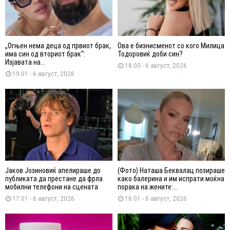
„Огњен нема деца од првиот брак,
Ова е бизнисменот со кого Милица
има син од вториот брак“:
Тодоровиќ доби син?
Изјавата на...
18:00 - 6 август, 2026
19:01 - 6 август, 2026
Јаков Јозиновиќ апелираше до
(Фото) Наташа Беквалац позираше
публиката да престане да фрла
како балерина и им испрати моќна
мобилни телефони на сцената
порака на жените:...
17:01 - 6 август, 2026
16:01 - 6 август, 2026