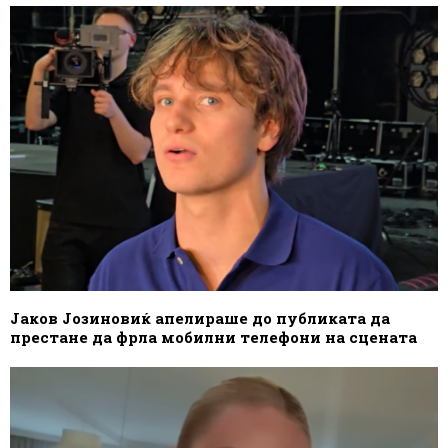
Јаков Јозиновиќ апелираше до публиката да
престане да фрла мобилни телефони на сцената