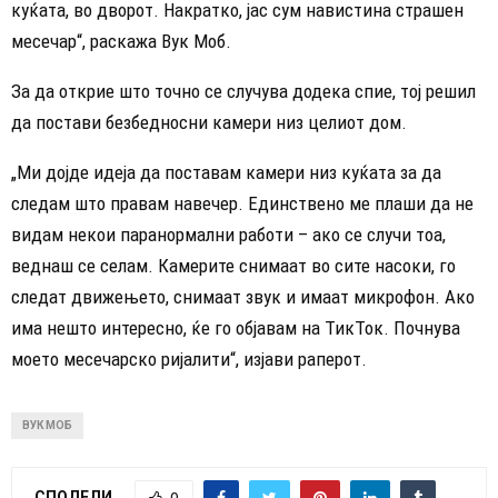
куќата, во дворот. Накратко, јас сум навистина страшен
месечар“, раскажа Вук Моб.
За да открие што точно се случува додека спие, тој решил
да постави безбедносни камери низ целиот дом.
„Ми дојде идеја да поставам камери низ куќата за да
следам што правам навечер. Единствено ме плаши да не
видам некои паранормални работи – ако се случи тоа,
веднаш се селам. Камерите снимаат во сите насоки, го
следат движењето, снимаат звук и имаат микрофон. Ако
има нешто интересно, ќе го објавам на ТикТок. Почнува
моето месечарско ријалити“, изјави раперот.
ВУК МОБ
СПОДЕЛИ