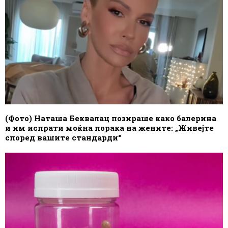
(Фото) Наташа Беквалац позираше како балерина
и им испрати моќна порака на жените: „Живејте
според вашите стандарди“