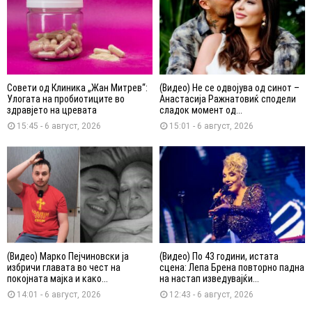
Совети од Клиника „Жан Митрев“:
(Видео) Не се одвојува од синот –
Улогата на пробиотиците во
Анастасија Ражнатовиќ сподели
здравјето на цревата
сладок момент од...
15:45 - 6 август, 2026
15:01 - 6 август, 2026
(Видео) Марко Пејчиновски ја
(Видео) По 43 години, истата
избричи главата во чест на
сцена: Лепа Брена повторно падна
покојната мајка и како...
на настап изведувајќи...
14:01 - 6 август, 2026
12:43 - 6 август, 2026