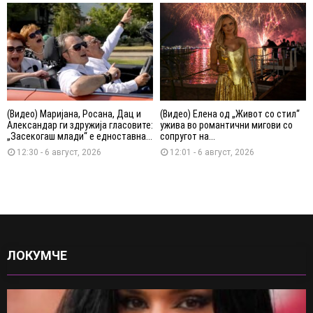
(Видео) Маријана, Росана, Дац и
(Видео) Елена од „Живот со стил“
Александар ги здружија гласовите:
ужива во романтични мигови со
„Засекогаш млади“ е едноставна...
сопругот на...
12:30 - 6 август, 2026
12:01 - 6 август, 2026
ЛОКУМЧЕ