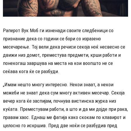
Раперот Вук Моб ги изненади своите следбеници со
признание дека со години се бори со изразено
месечарење. Тој вели дека речиси секоја ноќ несвесно се
движи низ домот, преместува предмети, крши работи и
понекогаш завршува на места на кои воопшто не се
сеќава кога ќе се разбуди.
„Имам нешто многу интересно. Некои знаат, а некои
можеби не знаат дека сум многу активен месечар. Секоја
вечер кога ќе заспијам, почнува вистинска журка низ
куќата. Преместувам работи, а што и да ми дојде при рака,
правам хаос. Еднаш ме фатија како скокам по клавирот и
целосно го искршив. Пред две ноќи се разбудив пред