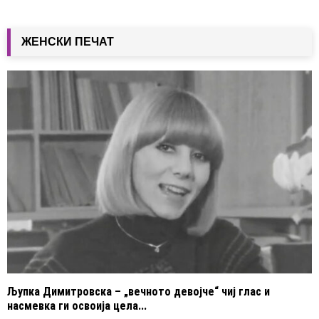
ЖЕНСКИ ПЕЧАТ
Љупка Димитровска – „вечното девојче“ чиј глас и
насмевка ги освоија цела...