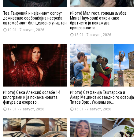
Теа Таировиќ и нејзиниот сопруг
(Фото) Мал гест, голема љубов:
доживеале сообраќајна несреќа –
Мина Наумовиќ откри како
автомобилот бил целосно уништен
братчето ја покажува
приврзаноста...
19:01 - 7 август, 2026
18:01 - 7 август, 2026
(Фото) Сека Алексиќ ослабе 14
(Фото) Стефанија Гаштарска и
килограми и ја покажа новата
Амар Мециновиќ заедно го освоија
фигура од езерото...
Титов Врв: „Уживам во...
17:01 - 7 август, 2026
16:01 - 7 август, 2026