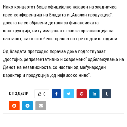
Иако концертот беше официјално најавен на заедничка
прес-конференција на Владата и „Авалон продукција“,
досега не се објавени детали за финансиската
конструкција, ниту има јавен оглас за организација на
настанот, како што беше пракса во претходните години.
Од Владата претходно порачаа дека подготвуваат
„достојно, репрезентативно и современо“ одбележување на
Денот на независноста, со настан од меѓународен
карактер и продукција „од највисоко ниво“.
СПОДЕЛИ
0