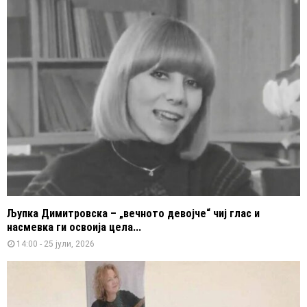
Љупка Димитровска – „вечното девојче“ чиј глас и
насмевка ги освоија цела...
14:00 - 25 јули, 2026