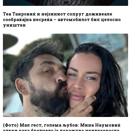
Теа Таировиќ и нејзиниот сопруг доживеале
сообраќајна несреќа – автомобилот бил целосно
уништен
(Фото) Мал гест, голема љубов: Мина Наумовиќ
откри како братчето ја покажува приврзаноста