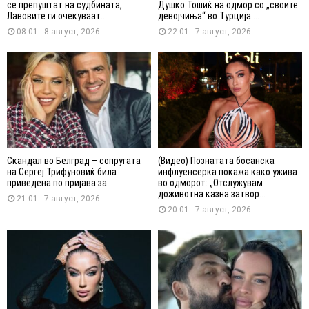
се препуштат на судбината,
Душко Тошиќ на одмор со „своите
Лавовите ги очекуваат...
девојчиња“ во Турција:...
08:01 - 8 август, 2026
22:01 - 7 август, 2026
Скандал во Белград – сопругата
(Видео) Познатата босанска
на Сергеј Трифуновиќ била
инфлуенсерка покажа како ужива
приведена по пријава за...
во одморот: „Отслужувам
доживотна казна затвор...
21:01 - 7 август, 2026
20:01 - 7 август, 2026