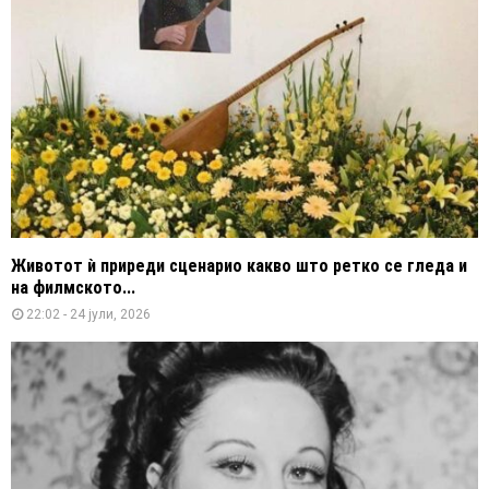
Животот ѝ приреди сценарио какво што ретко се гледа и
на филмското...
22:02 - 24 јули, 2026