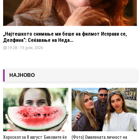
„Најтешкото снимање ми беше на филмот Исправи се,
Делфина“: Сеќавање на Неда...
19:28 - 15 јули, 2026
НАЈНОВО
Хороскоп за 8 август: Биковите ќе
(Фото) Омилената личност на