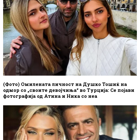
(Фото) Омилената личност на Душко Тошиќ на
одмор со „своите девојчиња“ во Турција: Се појави
фотографија од Атина и Ника со неа