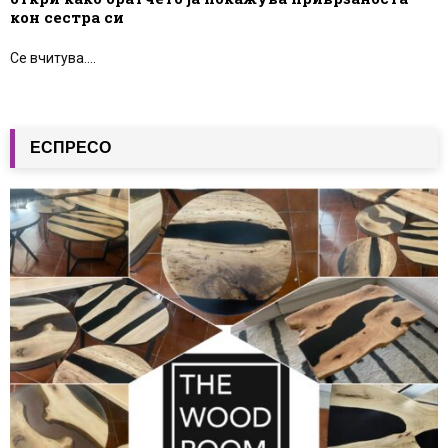
кон сестра си
Се вчитува....
ЕСПРЕСО