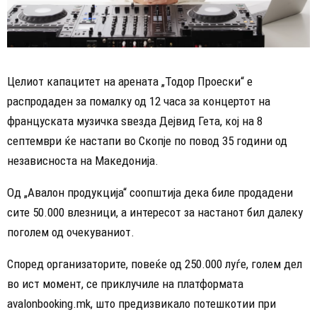
Целиот капацитет на арената „Тодор Проески“ е
распродаден за помалку од 12 часа за концертот на
француската музичка ѕвезда Дејвид Гета, кој на 8
септември ќе настапи во Скопје по повод 35 години од
независноста на Македонија.
Од „Авалон продукција“ соопштија дека биле продадени
сите 50.000 влезници, а интересот за настанот бил далеку
поголем од очекуваниот.
Според организаторите, повеќе од 250.000 луѓе, голем дел
во ист момент, се приклучиле на платформата
avalonbooking.mk, што предизвикало потешкотии при