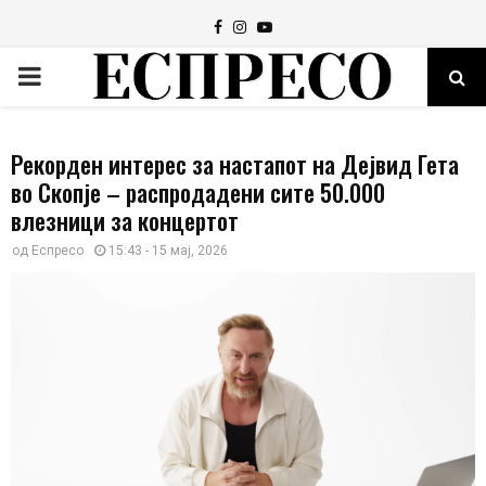
Facebook
Instagram
Youtube
PRIMARY
MENU
Рекорден интерес за настапот на Дејвид Гета
во Скопје – распродадени сите 50.000
влезници за концертот
од
Еспресо
15:43 - 15 мај, 2026