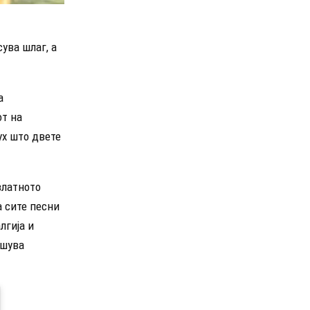
ува шлаг, а
а
от на
ух што двете
златното
а сите песни
лгија и
ишува