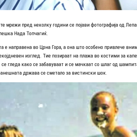
те мрежи пред неколку години се појави фотографија од Лепа
олешка Нада Топчагиќ.
а е направена во Црна Гора, а она што особено привлече вни
којдневен изглед. Тие позираат на плажа во костими за капе
се гледа како се забавуваат и се мачкаат со шлаг од шампита
ранешната држава се сметало за вистински шок.