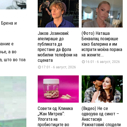
 Брена и
Јаков Јозиновиќ
(Фото) Наташа
апелираше до
Беквалац позираше
мание е
публиката да
како балерина и им
престане да фрла
испрати моќна порака
ње, а во
мобилни телефони на
на жените:...
, што во тоа
сцената
16:01 - 6 август, 2026
17:01 - 6 август, 2026
Совети од Клиника
(Видео) Не се
„Жан Митрев“:
одвојува од синот –
Улогата на
Анастасија
пробиотиците во
Ражнатовиќ сподели