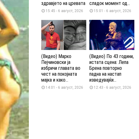
здравјето на цревата
сладок момент од...
15:45 - 6 август, 2026
15:01 - 6 август, 2026
(Видео) Марко
(Видео) По 43 години,
Пејчиновски ја
истата сцена: Лепа
избричи главата во
Брена повторно
чест на покојната
падна на настап
мајка и како...
изведувајќи...
14:01 - 6 август, 2026
12:43 - 6 август, 2026