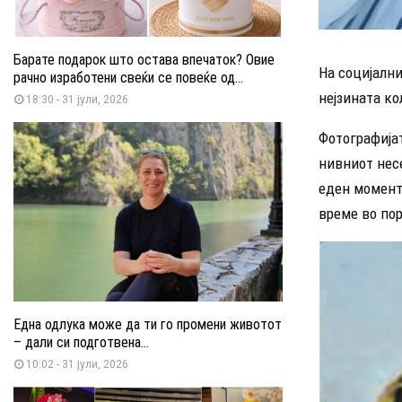
Барате подарок што остава впечаток? Овие
На социјални
рачно изработени свеќи се повеќе од...
нејзината к
18:30 - 31 јули, 2026
Фотографијат
нивниот несе
еден момент 
време во по
Една одлука може да ти го промени животот
– дали си подготвена...
10:02 - 31 јули, 2026