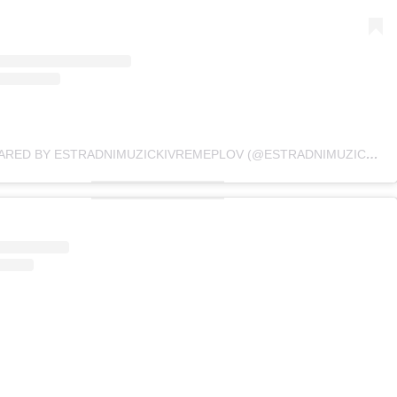
A POST SHARED BY ESTRADNIMUZICKIVREMEPLOV (@ESTRADNIMUZICKIVREMEPLOV)