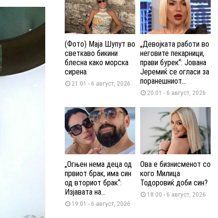
(Фото) Маја Шупут во
„Девојката работи во
светкаво бикини
неговите пекарници,
блесна како морска
прави бурек“: Јована
сирена
Јеремиќ се огласи за
поранешниот...
21:01 - 6 август, 2026
20:01 - 6 август, 2026
„Огњен нема деца од
Ова е бизнисменот со
првиот брак, има син
кого Милица
од вториот брак“:
Тодоровиќ доби син?
Изјавата на...
18:00 - 6 август, 2026
19:01 - 6 август, 2026