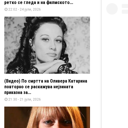
ретко се гледа и на филмското...
22:02 - 24 јули, 2026
(Видео) По смртта на Оливера Катарина
повторно се раскажува нејзината
приказна за...
21:30 - 21 јули, 2026