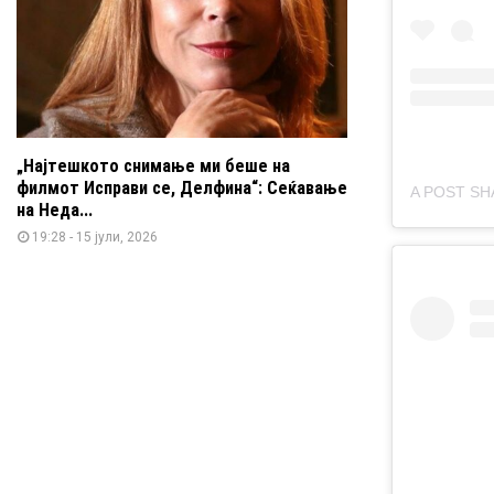
„Најтешкото снимање ми беше на
филмот Исправи се, Делфина“: Сеќавање
на Неда...
19:28 - 15 јули, 2026