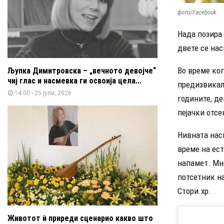
фото/Facebook
Нада позира 
двете се на
Во време ког
Љупка Димитровска – „вечното девојче“
чиј глас и насмевка ги освоија цела...
предизвикала
14:00 - 25 јули, 2026
годините, де
пејачки отсе
Нивната насм
време на ест
напамет. Мн
потсетник н
Стори.хр.
Животот ѝ приреди сценарио какво што