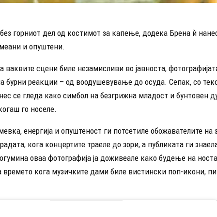
без горниот дел од костимот за капење, додека Брена ѝ нанес
смеани и опуштени.
а ваквите сцени биле незамисливи во јавноста, фотографијат
 бурни реакции – од воодушевување до осуда. Сепак, со тек
нес се гледа како симбол на безгрижна младост и бунтовен д
когаш го носеле.
евка, енергија и опуштеност ги потсетиле обожавателите на 
радата, кога концертите траеле до зори, а публиката ги знаел
огумина оваа фотографија ја доживеале како будење на носта
а времето кога музичките дами биле вистински поп-икони, п