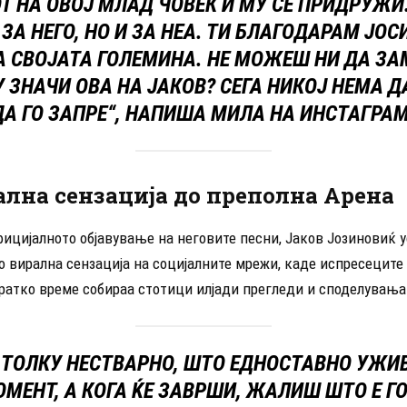
Т НА ОВОЈ МЛАД ЧОВЕК И МУ СЕ ПРИДРУЖИ
 ЗА НЕГО, НО И ЗА НЕА. ТИ БЛАГОДАРАМ ЈОС
 СВОЈАТА ГОЛЕМИНА. НЕ МОЖЕШ НИ ДА З
 ЗНАЧИ ОВА НА ЈАКОВ? СЕГА НИКОЈ НЕМА 
ДА ГО ЗАПРЕ“, НАПИША МИЛА НА ИНСТАГРАМ
ална сензација до преполна Арена
ицијалното објавување на неговите песни, Јаков Јозиновиќ у
 вирална сензација на социјалните мрежи, каде испресеците
кратко време собираа стотици илјади прегледи и споделувања
Е ТОЛКУ НЕСТВАРНО, ШТО ЕДНОСТАВНО УЖИ
ОМЕНТ, А КОГА ЌЕ ЗАВРШИ, ЖАЛИШ ШТО Е ГО