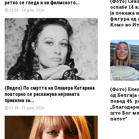
(Фото) Сек
ретко се гледа и на филмското...
ослабе 14 
22:02 - 24 јули, 2026
ја покажа 
фигура од 
Комо во Ит
(Видео) По смртта на Оливера Катарина
(Фото) Еле
повторно се раскажува нејзината
од Белгија 
приказна за...
повод 46. 
„Благодарн
21:30 - 21 јули, 2026
што Бог ми
патот“