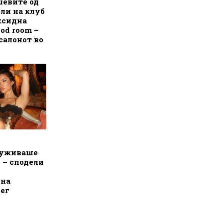
шевите од
ли на клуб
ксидна
od room –
салонот во
 уживаше
е – сподели
 на
ег