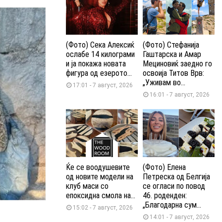
(Фото) Сека Алексиќ
(Фото) Стефанија
ослабе 14 килограми
Гаштарска и Амар
и ја покажа новата
Мециновиќ заедно го
фигура од езерото...
освоија Титов Врв:
„Уживам во...
17:01 - 7 август, 2026
16:01 - 7 август, 2026
Ќе се воодушевите
(Фото) Елена
од новите модели на
Петреска од Белгија
клуб маси со
се огласи по повод
епоксидна смола на...
46. роденден:
„Благодарна сум...
15:02 - 7 август, 2026
14:01 - 7 август, 2026