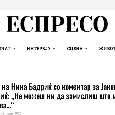
ЕЧАТ
ИНТЕРВЈУ
СЦЕНА
ЖИВОТ
 на Нина Бадриќ со коментар за Јако
виќ: „Не можеш ни да замислиш што 
ова…“
 - 21 јуни, 2026