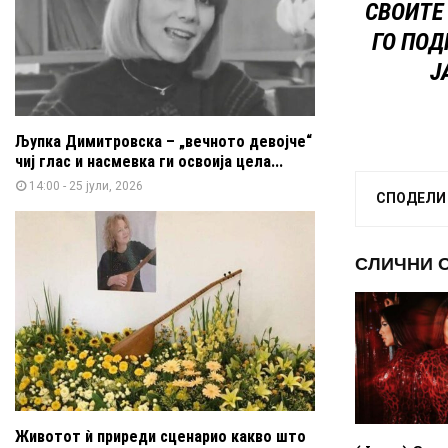
СВОИТЕ
ГО ПОД
Ј
Љупка Димитровска – „вечното девојче“
чиј глас и насмевка ги освоија цела...
14:00 - 25 јули, 2026
СПОДЕЛИ
СЛИЧНИ 
Животот ѝ приреди сценарио какво што