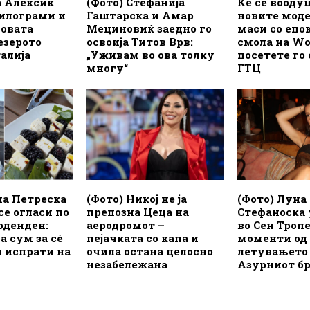
а Алексиќ
(Фото) Стефанија
Ќе се вооду
килограми и
Гаштарска и Амар
новите моде
новата
Мециновиќ заедно го
маси со епо
езерото
освоија Титов Врв:
смола на Wo
алија
„Уживам во ова толку
посетете го 
многу“
ГТЦ
на Петреска
(Фото) Никој не ја
(Фото) Луна
се огласи по
препозна Цеца на
Стефаноска
роденден:
аеродромот –
во Сен Троп
а сум за сè
пејачката со капа и
моменти од
 испрати на
очила остана целосно
летувањето
незабележана
Азурниот бр