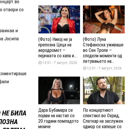
онцерт во
о отвори со
звикаа и
ва Јосипа
(Фото) Никој не ја
(Фото) Луна
препозна Цеца на
Стефаноска уживаше
аеродромот –
во Сен Тропе –
пејачката со капа и...
сподели моменти од
летувањето на...
13:01 - 7 август, 2026
12:01 - 7 август, 2026
 коментираше
офали
Дара Бубамара се
По концертниот
 НЕ БИЛА
појави на настап со
спектакл во Охрид,
ЕПОЗНА
20 години помладото
Слаткар на заслужен
момче
одмор се капеше со