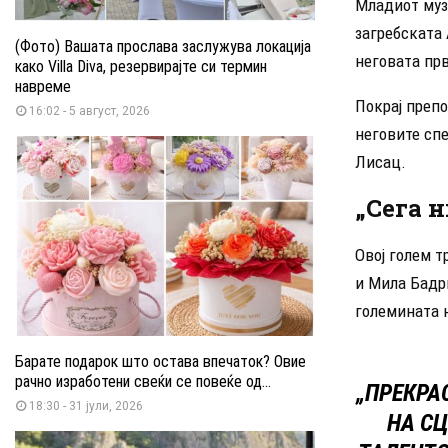
Младиот муз
загребската 
(Фото) Вашата прослава заслужува локација
неговата прв
како Villa Diva, резервирајте си термин
навреме
Покрај преп
16:02 - 5 август, 2026
неговите сп
Лисац.
„Сега н
Овој голем 
и Мила Бадри
големината 
Барате подарок што остава впечаток? Овие
рачно изработени свеќи се повеќе од...
„ПРЕКРА
18:30 - 31 јули, 2026
НА СЦ