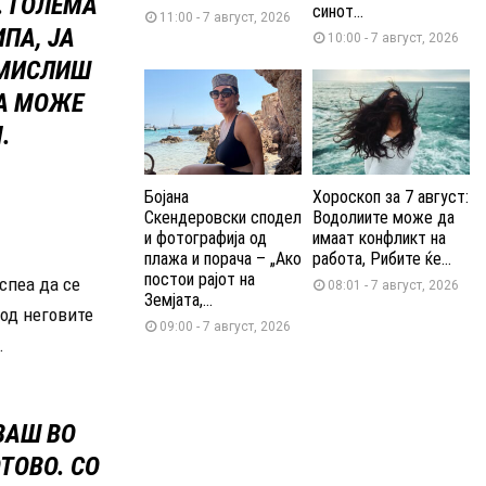
. ГОЛЕМА
синот...
11:00 - 7 август, 2026
ИПА, ЈА
10:00 - 7 август, 2026
АМИСЛИШ
ДА МОЖЕ
.
Бојана
Хороскоп за 7 август:
Скендеровски сподел
Водолиите може да
и фотографија од
имаат конфликт на
плажа и порача – „Ако
работа, Рибите ќе...
постои рајот на
спеа да се
08:01 - 7 август, 2026
Земјата,...
 од неговите
09:00 - 7 август, 2026
.
ВАШ ВО
ТОВО. СО