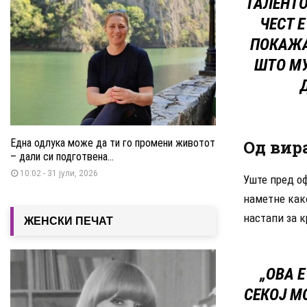
ТАЛЕНТО
ЧЕСТ Е
ПОКАЖА
ШТО МУ
Една одлука може да ти го промени животот
Од вир
– дали си подготвена...
10:02 - 31 јули, 2026
Уште пред оф
наметне како
настапи за 
ЖЕНСКИ ПЕЧАТ
„ОВА 
СЕКОЈ М