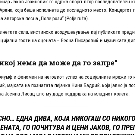
ичар Јаков Јозиновиќ го одржа својот втор последователен к
Арена, која беше исполнета до последното место. Концертот г
а авторска песна „Поле рози“ (Polje ruža).
олнетата сала, вистинско воодушевување кај публиката преди
ецијални гости на сцената – Весна Писаровиќ и музичката ди
икој нема да може да го запре“
триумф и феномен на неговиот успех на социјалните мрежи го
ќ, мајката на познатата пејачка Нина Бадриќ, која јавно ја п
на Јосипа Лисац што му даде поддршка на младиот колега.
СНО… ЕДНА ДИВА, КОЈА НИКОГАШ СО НИКОГО
ЕНАТА, ГО ПОЧИТУВА И ЦЕНИ ЈАКОВ, ГО ПР