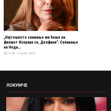
„Најтешкото снимање ми беше на
филмот Исправи се, Делфина“: Сеќавање
на Неда...
19:28 - 15 јули, 2026
ЛОКУМЧЕ