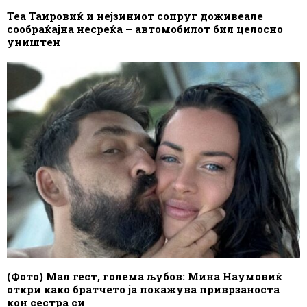
Теа Таировиќ и нејзиниот сопруг доживеале
сообраќајна несреќа – автомобилот бил целосно
уништен
(Фото) Мал гест, голема љубов: Мина Наумовиќ
откри како братчето ја покажува приврзаноста
кон сестра си