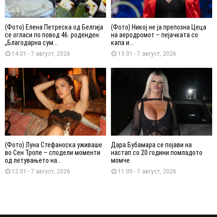
(Фото) Елена Петреска од Белгија
(Фото) Никој не ја препозна Цеца
се огласи по повод 46. роденден:
на аеродромот – пејачката со
„Благодарна сум...
капа и...
14:01 - 7 август, 2026
13:01 - 7 август, 2026
(Фото) Луна Стефаноска уживаше
Дара Бубамара се појави на
во Сен Тропе – сподели моменти
настап со 20 години помладото
од летувањето на...
момче
12:01 - 7 август, 2026
11:00 - 7 август, 2026