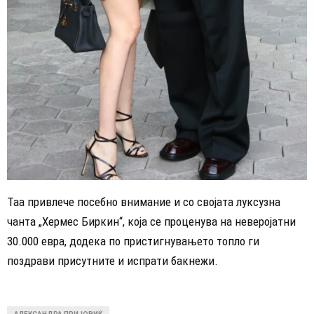
Таа привлече посебно внимание и со својата луксузна
чанта „Хермес Биркин“, која се проценува на неверојатни
30.000 евра, додека по пристигнувањето топло ги
поздрави присутните и испрати бакнежи.