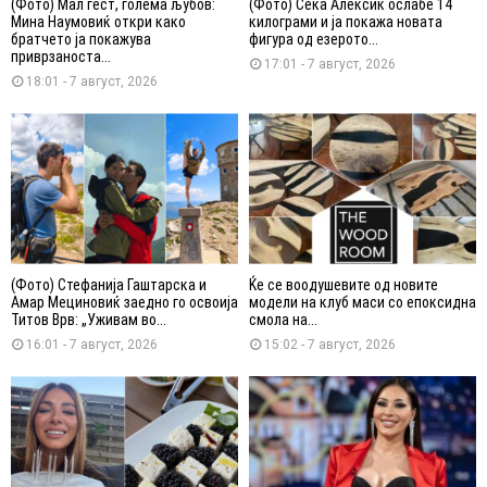
(Фото) Мал гест, голема љубов:
(Фото) Сека Алексиќ ослабе 14
Мина Наумовиќ откри како
килограми и ја покажа новата
братчето ја покажува
фигура од езерото...
приврзаноста...
17:01 - 7 август, 2026
18:01 - 7 август, 2026
(Фото) Стефанија Гаштарска и
Ќе се воодушевите од новите
Амар Мециновиќ заедно го освоија
модели на клуб маси со епоксидна
Титов Врв: „Уживам во...
смола на...
16:01 - 7 август, 2026
15:02 - 7 август, 2026