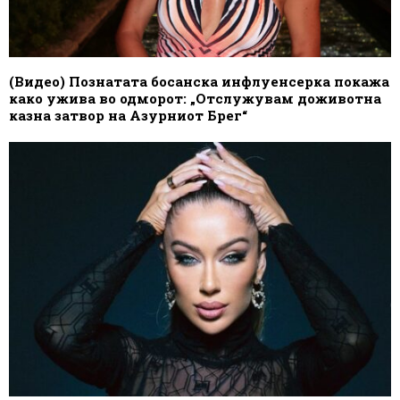
(Видео) Познатата босанска инфлуенсерка покажа
како ужива во одморот: „Отслужувам доживотна
казна затвор на Азурниот Брег“