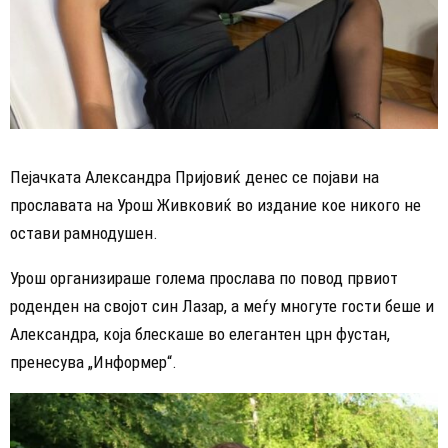
Пејачката Александра Пријовиќ денес се појави на
прославата на Урош Живковиќ во издание кое никого не
остави рамнодушен.
Урош организираше голема прослава по повод првиот
роденден на својот син Лазар, а меѓу многуте гости беше и
Александра, која блескаше во елегантен црн фустан,
пренесува „Информер“.