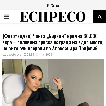
Facebook
Instagram
Youtube
PRIMARY
MENU
(Фото+видео) Чанта „Биркин“ вредна 30.000
евра – половина српска естрада на едно место,
но сите очи вперени во Александра Пријовиќ
од
apostolova
22:15 - 3 јуни, 2026