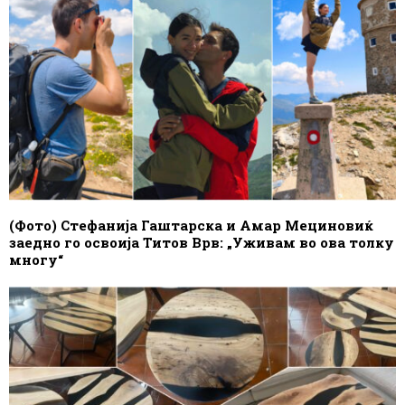
(Фото) Стефанија Гаштарска и Амар Мециновиќ
заедно го освоија Титов Врв: „Уживам во ова толку
многу“