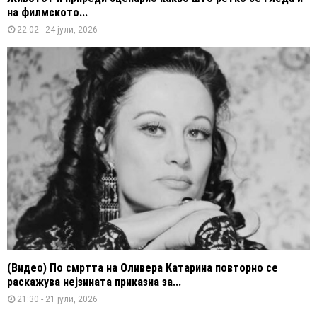
на филмското...
22:02 - 24 јули, 2026
(Видео) По смртта на Оливера Катарина повторно се
раскажува нејзината приказна за...
21:30 - 21 јули, 2026