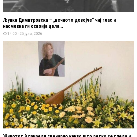
Љупка Димитровска – „вечното девојче“ чиј глас и
насмевка ги освоија цела...
14:00 - 25 јули, 2026
Животот ѝ приреди сценарио какво што ретко се гледа и