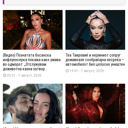
(Видео) Познатата босанска
Теа Таировиќ и нејзиниот сопруг
инфлуенсерка покажа како ужива
доживеале сообраќајна несреќа –
во одморот: „Отслужувам
автомобилот бил целосно уништен
доживотна казна затвор...
19:01 - 7 август, 2026
20:01 - 7 август, 2026