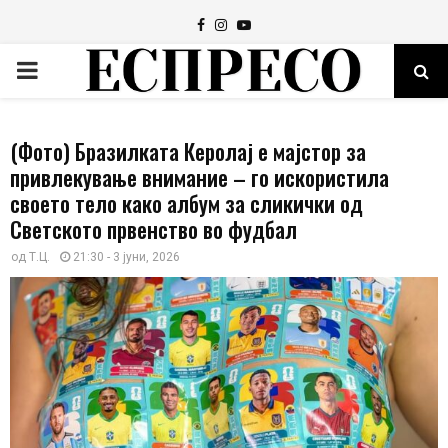
Facebook
Instagram
Youtube
PRIMARY
MENU
(Фото) Бразилката Керолај е мајстор за
привлекување внимание – го искористила
своето тело како албум за сликички од
Светското првенство во фудбал
од
Т.Ц.
21:30 - 3 јуни, 2026