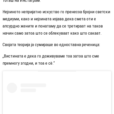
тогаш на Инстаграм.
Нејзиното непријатно искуство го пренесоа бројни светски
медиуми, како и нејзината изјава дека смета оти е
апсурдно жените и понатаму да се третираат на таков
начин само затоа што се облекуваат како што сакаат.
Својата теорија ја сумираше во едноставна реченица:
„Вистината е дека го доживуваме тоа затоа што сме
премногу згодни, и тоа е сè.“