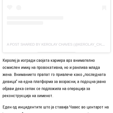
A POST SHARED BY KEROLAY CHAVES (@KEROLAY_CHAVES)
Керолеј ја изгради својата кариера врз внимателно
осмислен имиџ на провокативна, но и ранлива млада
жена. Вниманието првпат го привлече како „последната
девица“ на една платформа за возрасни, а подоцна јавно
објави дека сепак се подложила на операција за
реконструкција на хименот.
Еден од инцидентите што ја ставија Чавес во центарот на