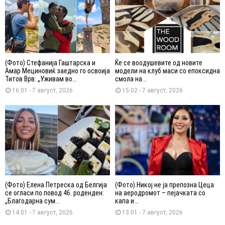
(Фото) Стефанија Гаштарска и
Ќе се воодушевите од новите
Амар Мециновиќ заедно го освоија
модели на клуб маси со епоксидна
Титов Врв: „Уживам во...
смола на...
16:01 - 7 август, 2026
15:02 - 7 август, 2026
(Фото) Елена Петреска од Белгија
(Фото) Никој не ја препозна Цеца
се огласи по повод 46. роденден:
на аеродромот – пејачката со
„Благодарна сум...
капа и...
14:01 - 7 август, 2026
13:01 - 7 август, 2026