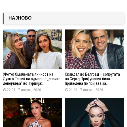
НАЈНОВО
(Фото) Омилената личност на
Скандал во Белград – сопругата
Душко Тошиќ на одмор со „своите
на Сергеј Трифуновиќ била
девојчиња“ во Турција:...
приведена по пријава за...
22:01 - 7 август, 2026
21:01 - 7 август, 2026