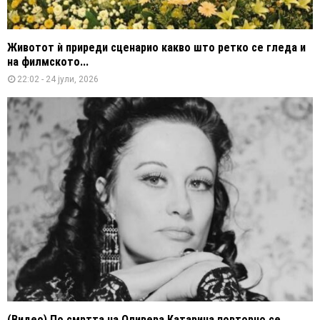
Животот ѝ приреди сценарио какво што ретко се гледа и
на филмското...
22:02 - 24 јули, 2026
(Видео) По смртта на Оливера Катарина повторно се