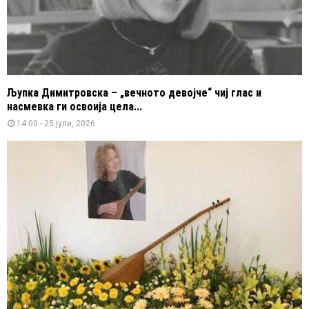
Љупка Димитровска – „вечното девојче“ чиј глас и
насмевка ги освоија цела...
14:00 - 25 јули, 2026