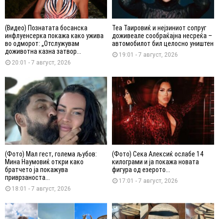
(Видео) Познатата босанска
Теа Таировиќ и нејзиниот сопруг
инфлуенсерка покажа како ужива
доживеале сообраќајна несреќа –
во одморот: „Отслужувам
автомобилот бил целосно уништен
доживотна казна затвор...
19:01 - 7 август, 2026
20:01 - 7 август, 2026
(Фото) Мал гест, голема љубов:
(Фото) Сека Алексиќ ослабе 14
Мина Наумовиќ откри како
килограми и ја покажа новата
братчето ја покажува
фигура од езерото...
приврзаноста...
17:01 - 7 август, 2026
18:01 - 7 август, 2026