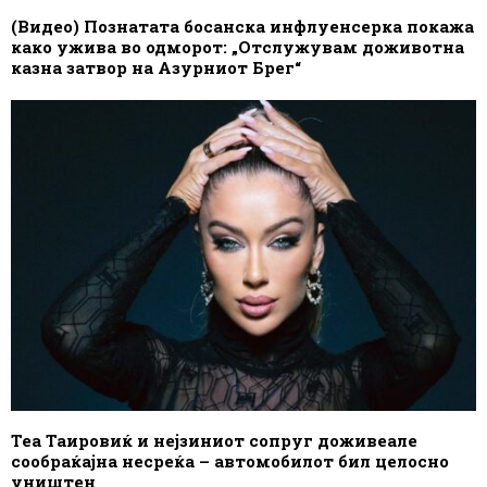
(Видео) Познатата босанска инфлуенсерка покажа
како ужива во одморот: „Отслужувам доживотна
казна затвор на Азурниот Брег“
Теа Таировиќ и нејзиниот сопруг доживеале
сообраќајна несреќа – автомобилот бил целосно
уништен