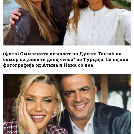
(Фото) Омилената личност на Душко Тошиќ на
одмор со „своите девојчиња“ во Турција: Се појави
фотографија од Атина и Ника со неа