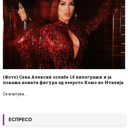
(Фото) Сека Алексиќ ослабе 14 килограми и ја
покажа новата фигура од езерото Комо во Италија
Се вчитува....
ЕСПРЕСО