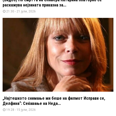
раскажува нејзината приказна за...
21:30 - 21 јули, 2026
„Најтешкото снимање ми беше на филмот Исправи се,
Делфина“: Сеќавање на Неда...
19:28 - 15 јули, 2026