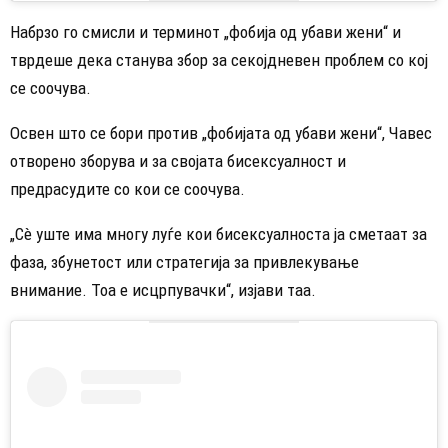
Набрзо го смисли и терминот „фобија од убави жени“ и
тврдеше дека станува збор за секојдневен проблем со кој
се соочува.
Освен што се бори против „фобијата од убави жени“, Чавес
отворено зборува и за својата бисексуалност и
предрасудите со кои се соочува.
„Сè уште има многу луѓе кои бисексуалноста ја сметаат за
фаза, збунетост или стратегија за привлекување
внимание. Тоа е исцрпувачки“, изјави таа.