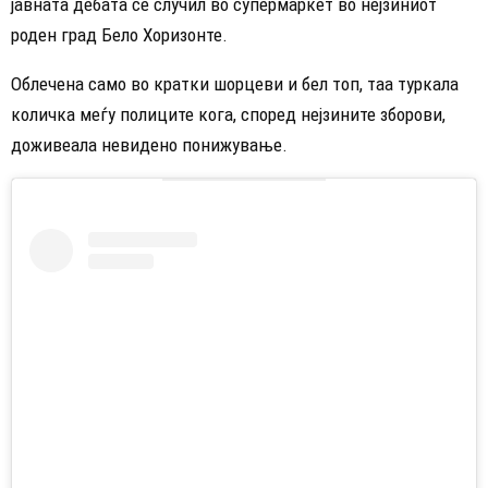
јавната дебата се случил во супермаркет во нејзиниот
роден град Бело Хоризонте.
Облечена само во кратки шорцеви и бел топ, таа туркала
количка меѓу полиците кога, според нејзините зборови,
доживеала невидено понижување.