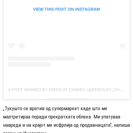
VIEW THIS POST ON INSTAGRAM
A POST SHARED BY KEROLAY CHAVES (@KEROLAY_CHAVES)
„Тукушто се вратив од супермаркет каде што ме
малтретираа поради прекратката облека. Ми упатуваа
навреди и на крајот ме исфрлија од продавницата“, напиша