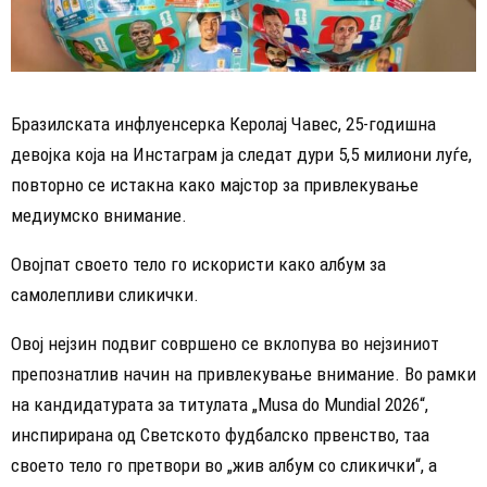
Бразилската инфлуенсерка Керолај Чавес, 25-годишна
девојка која на Инстаграм ја следат дури 5,5 милиони луѓе,
повторно се истакна како мајстор за привлекување
медиумско внимание.
Овојпат своето тело го искористи како албум за
самолепливи сликички.
Овој нејзин подвиг совршено се вклопува во нејзиниот
препознатлив начин на привлекување внимание. Во рамки
на кандидатурата за титулата „Musa do Mundial 2026“,
инспирирана од Светското фудбалско првенство, таа
своето тело го претвори во „жив албум со сликички“, а