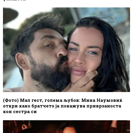
(Фото) Мал гест, голема љубов: Мина Наумовиќ
откри како братчето ја покажува приврзаноста
кон сестра си