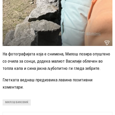
На фотографијата која е снимена, Милош позира опуштено
со очила за сонце, додека малиот Василије облечен во
топла капа и сина јакна љубопитно ги гледа зебрите.
Глетката веднаш предизвика лавина позитивни
коментари.
МИЛОШ БИКОВИЌ