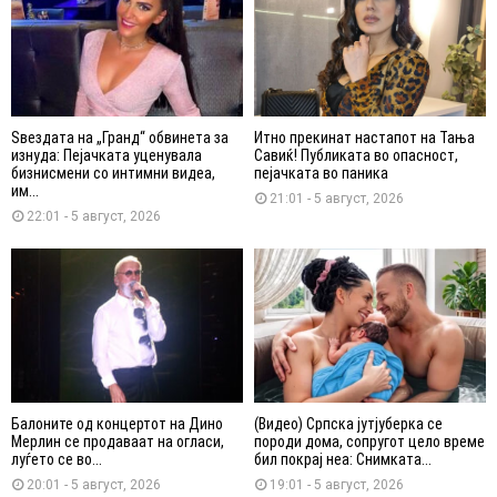
Ѕвездата на „Гранд“ обвинета за
Итно прекинат настапот на Тања
изнуда: Пејачката уценувала
Савиќ! Публиката во опасност,
бизнисмени со интимни видеа,
пејачката во паника
им...
21:01 - 5 август, 2026
22:01 - 5 август, 2026
Балоните од концертот на Дино
(Видео) Српска јутјуберка се
Мерлин се продаваат на огласи,
породи дома, сопругот цело време
луѓето се во...
бил покрај неа: Снимката...
20:01 - 5 август, 2026
19:01 - 5 август, 2026