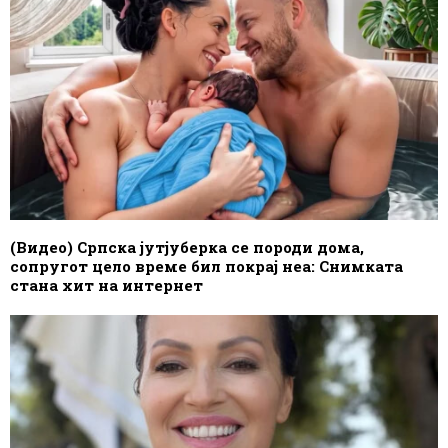
(Видео) Српска јутјуберка се породи дома,
сопругот цело време бил покрај неа: Снимката
стана хит на интернет