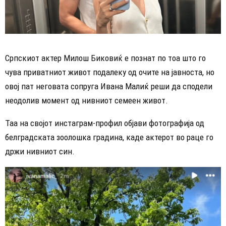
Српскиот актер Милош Биковиќ е познат по тоа што го
чува приватниот живот подалеку од очите на јавноста, но
овој пат неговата сопруга Ивана Малиќ реши да сподели
неодолив момент од нивниот семеен живот.
Таа на својот инстаграм-профил објави фотографија од
белградската зоолошка градина, каде актерот во раце го
држи нивниот син.