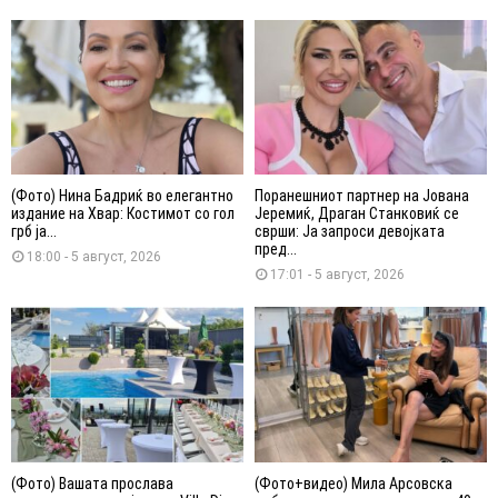
(Фото) Нина Бадриќ во елегантно
Поранешниот партнер на Јована
издание на Хвар: Костимот со гол
Јеремиќ, Драган Станковиќ се
грб ја...
сврши: Ја запроси девојката
пред...
18:00 - 5 август, 2026
17:01 - 5 август, 2026
(Фото) Вашата прослава
(Фото+видео) Мила Арсовска