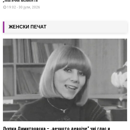
„Магични моменти“
19:02 - 30 јули, 2026
ЖЕНСКИ ПЕЧАТ
Љупка Димитровска – „вечното девојче“ чиј глас и