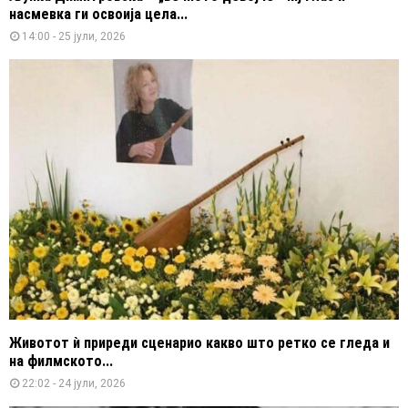
насмевка ги освоија цела...
14:00 - 25 јули, 2026
Животот ѝ приреди сценарио какво што ретко се гледа и
на филмското...
22:02 - 24 јули, 2026