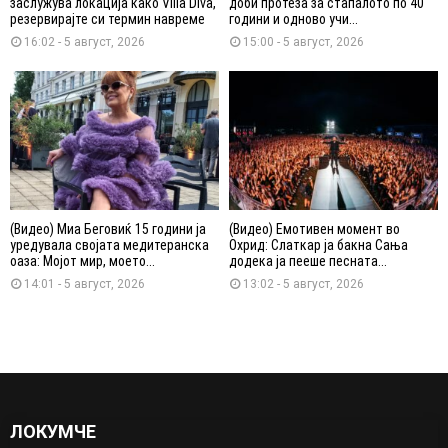
заслужува локација како Villa Diva,
доби протеза за стапалото по 40
резервирајте си термин навреме
години и одново учи...
16:02 - 5 август, 2026
15:00 - 5 август, 2026
(Видео) Миа Беговиќ 15 години ја
(Видео) Емотивен момент во
уредувала својата медитеранска
Охрид: Слаткар ја бакна Сања
оаза: Мојот мир, моето...
додека ја пееше песната...
14:01 - 5 август, 2026
13:02 - 5 август, 2026
ЛОКУМЧЕ