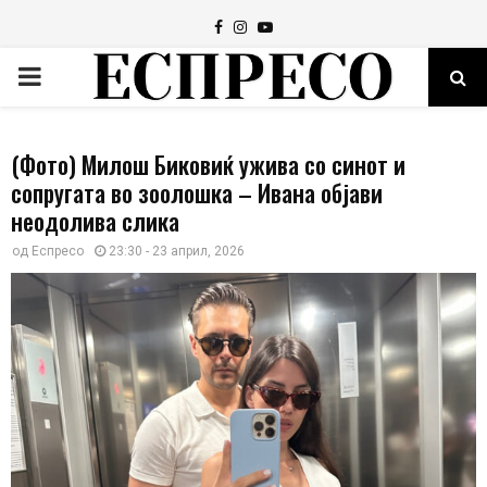
Facebook
Instagram
Youtube
PRIMARY
MENU
(Фото) Милош Биковиќ ужива со синот и
сопругата во зоолошка – Ивана објави
неодолива слика
од
Еспресо
23:30 - 23 април, 2026