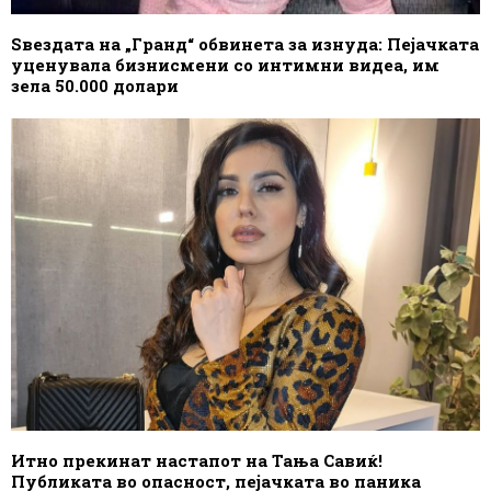
Ѕвездата на „Гранд“ обвинета за изнуда: Пејачката
уценувала бизнисмени со интимни видеа, им
зела 50.000 долари
Итно прекинат настапот на Тања Савиќ!
Публиката во опасност, пејачката во паника