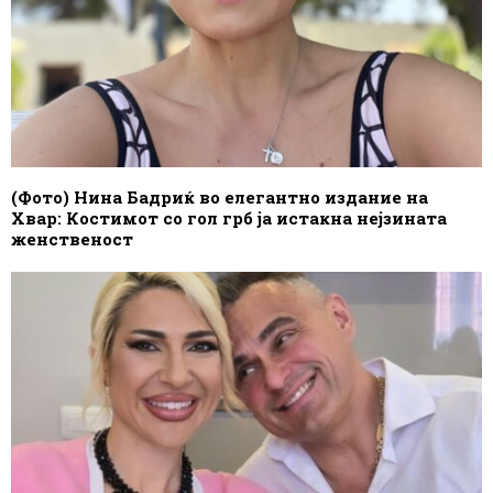
(Фото) Нина Бадриќ во елегантно издание на
Хвар: Костимот со гол грб ја истакна нејзината
женственост