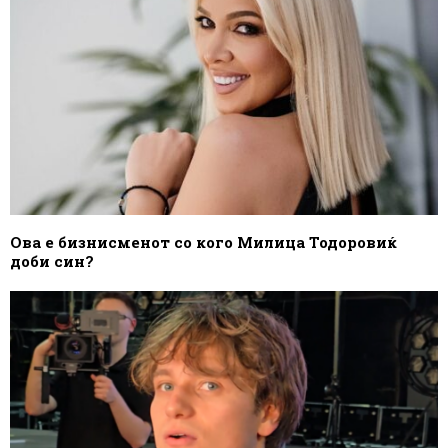
Ова е бизнисменот со кого Милица Тодоровиќ
доби син?