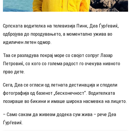
Српската водителка на телевизија Пинк, Деа Ѓурѓевиќ,
одбројува до породувањето, а моментално ужива во
идиличен летен одмор.
Таа се разладува покрај море со својот сопруг Лазар
Петровиќ, со кого со голема радост го очекува нивното
прво дете.
Сега, Деа се огласи од летната дестинација и сподели
фотографија од базенот „бесконечност“. Водителката
позираше во бикини и имаше широка насмевка на лицето.
– Само сакам да живеам додека сум жива – рече Деа
Ѓурѓевиќ.