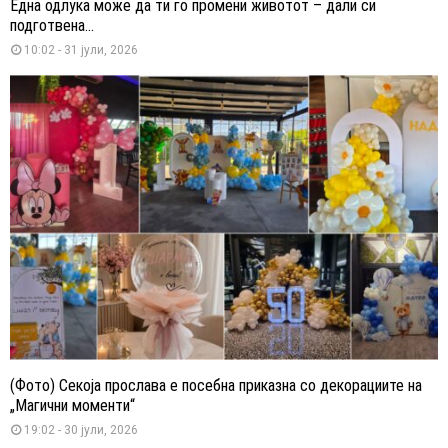
Една одлука може да ти го промени животот – дали си
подготвена...
10:02 - 31 јули, 2026
(Фото) Секоја прослава е посебна приказна со декорациите на
„Магични моменти“
19:02 - 30 јули, 2026