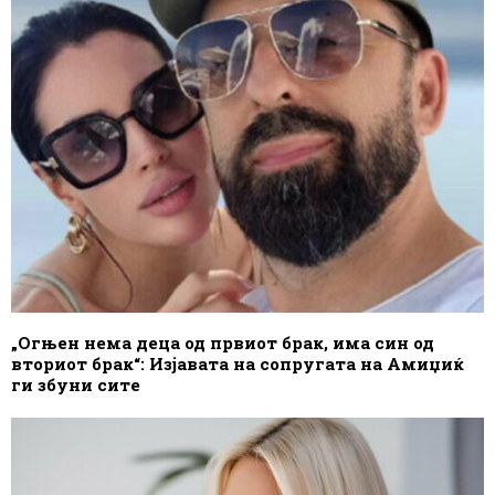
„Огњен нема деца од првиот брак, има син од
вториот брак“: Изјавата на сопругата на Амиџиќ
ги збуни сите