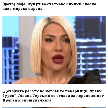
(Фото) Маја Шупут во светкаво бикини блесна
како морска сирена
„Девојката работи во неговите пекарници, прави
бурек“: Јована Јеремиќ се огласи за поранешниот
Драган и свршувачката