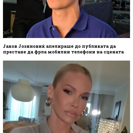
Јаков Јозиновиќ апелираше до публиката да
престане да фрла мобилни телефони на сцената