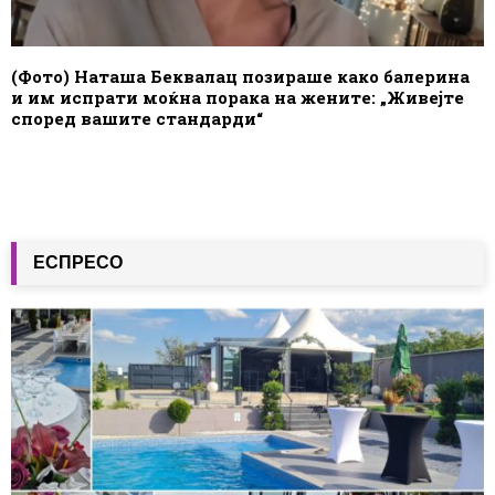
(Фото) Наташа Беквалац позираше како балерина
и им испрати моќна порака на жените: „Живејте
според вашите стандарди“
ЕСПРЕСО