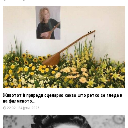
Животот ѝ приреди сценарио какво што ретко се гледа и
на филмското...
22:02 - 24 јули, 2026