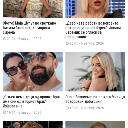
(Фото) Маја Шупут во светкаво
„Девојката работи во неговите
бикини блесна како морска
пекарници, прави бурек“: Јована
сирена
Јеремиќ се огласи за
поранешниот...
21:01 - 6 август, 2026
20:01 - 6 август, 2026
„Огњен нема деца од првиот брак,
Ова е бизнисменот со кого Милица
има син од вториот брак“:
Тодоровиќ доби син?
Изјавата на...
18:00 - 6 август, 2026
19:01 - 6 август, 2026