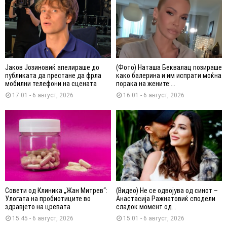
Јаков Јозиновиќ апелираше до
(Фото) Наташа Беквалац позираше
публиката да престане да фрла
како балерина и им испрати моќна
мобилни телефони на сцената
порака на жените:...
17:01 - 6 август, 2026
16:01 - 6 август, 2026
Совети од Клиника „Жан Митрев“:
(Видео) Не се одвојува од синот –
Улогата на пробиотиците во
Анастасија Ражнатовиќ сподели
здравјето на цревата
сладок момент од...
15:45 - 6 август, 2026
15:01 - 6 август, 2026