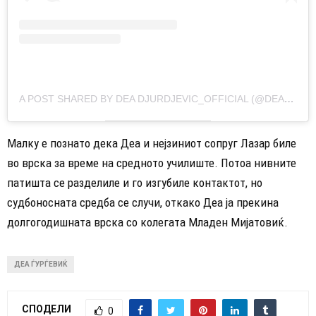
A POST SHARED BY DEA DJURDJEVIC_OFFICIAL (@DEADJURDJEVIC_OFFICIAL)
Малку е познато дека Деа и нејзиниот сопруг Лазар биле
во врска за време на средното училиште. Потоа нивните
патишта се разделиле и го изгубиле контактот, но
судбоносната средба се случи, откако Деа ја прекина
долгогодишната врска со колегата Младен Мијатовиќ.
ДЕА ЃУРЃЕВИЌ
СПОДЕЛИ
0