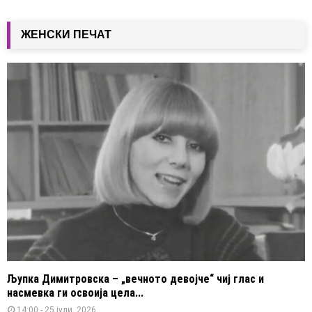
ЖЕНСКИ ПЕЧАТ
Љупка Димитровска – „вечното девојче“ чиј глас и
насмевка ги освоија цела...
14:00 - 25 јули, 2026