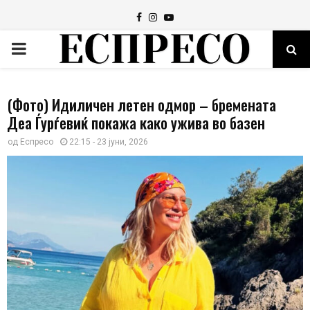
Facebook
Instagram
Youtube
PRIMARY
MENU
(Фото) Идиличен летен одмор – бремената
Деа Ѓурѓевиќ покажа како ужива во базен
од
Еспресо
22:15 - 23 јуни, 2026