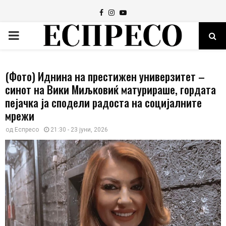
Facebook
Instagram
Youtube
PRIMARY
MENU
(Фото) Иднина на престижен универзитет –
синот на Вики Миљковиќ матурираше, гордата
пејачка ја сподели радоста на социјалните
мрежи
од
Еспресо
21:30 - 23 јуни, 2026