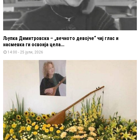
Љупка Димитровска – „вечното девојче“ чиј глас и
насмевка ги освоија цела...
14:00 - 25 јули, 2026