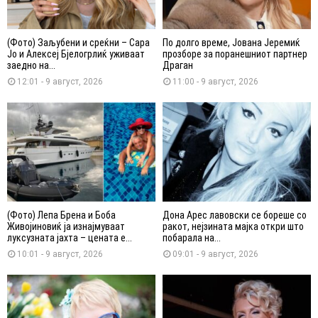
(Фото) Заљубени и среќни – Сара
По долго време, Јована Јеремиќ
Јо и Алексеј Бјелогрлиќ уживаат
прозборе за поранешниот партнер
заедно на...
Драган
12:01 - 9 август, 2026
11:00 - 9 август, 2026
(Фото) Лепа Брена и Боба
Дона Арес лавовски се бореше со
Живојиновиќ ја изнајмуваат
ракот, нејзината мајка откри што
луксузната јахта – цената е...
побарала на...
10:01 - 9 август, 2026
09:01 - 9 август, 2026