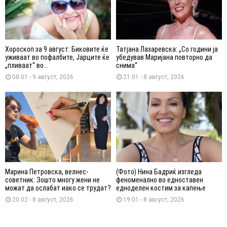
Хороскоп за 9 август: Биковите ќе
Татјана Лазаревска: „Со години ја
уживаат во пофалбите, Јарците ќе
убедував Маријана повторно да
„пливаат“ во...
снима“
08:01 - 9 август, 2026
21:01 - 8 август, 2026
Марина Петровска, велнес-
(Фото) Нина Бадриќ изгледа
советник: Зошто многу жени не
феноменално во едноставен
можат да ослабат иако се трудат?
едноделен костим за капење
20:02 - 8 август, 2026
19:01 - 8 август, 2026