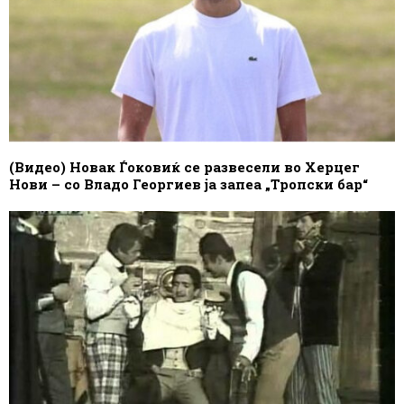
(Видео) Новак Ѓоковиќ се развесели во Херцег
Нови – со Владо Георгиев ја запеа „Тропски бар“