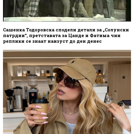
Сашенка Тодоровска сподели детали за „Солунски
патрдии“, претставата за Цанде и Фатима чии
реплики се знаат наизуст до ден денес