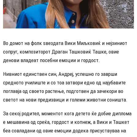
Во домот на фолк ѕвездата Вики Миљковиќ и нејзиниот
сопруг, композиторот Драган Ташковиќ Ташке, овие
денови владеат посебни емоции и гордост.
Нивниот единствен син, Андреј, успешно го заврши
средното училиште и со тоа затвори едно од најубавите
поглавја од своето растење, подготвен да зачекори во
светот на нови предизвици и големи животни соништа.
За секој родител, моментот кога детето ќе добие диплома
е мешавина од среќа, гордост и копнеж, а Вики и Ташкет
беа совладани од овие емоции додека присуствуваа на