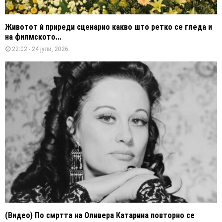
Животот ѝ приреди сценарио какво што ретко се гледа и
на филмското...
22:02 - 24 јули, 2026
(Видео) По смртта на Оливера Катарина повторно се