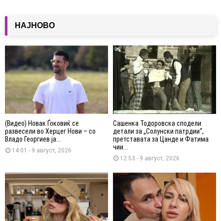
НАЈНОВО
(Видео) Новак Ѓоковиќ се
Сашенка Тодоровска сподели
развесели во Херцег Нови – со
детали за „Солунски патрдии“,
Владо Георгиев ја...
претставата за Цанде и Фатима
чии...
14:01 - 9 август, 2026
12:53 - 9 август, 2026