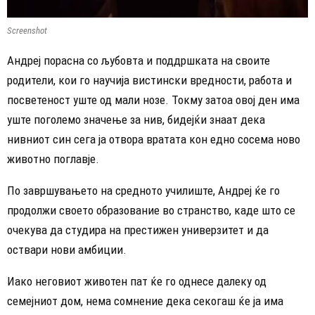
Screenshot
Андреј порасна со љубовта и поддршката на своите
родители, кои го научија вистински вредности, работа и
посветеност уште од мали нозе. Токму затоа овој ден има
уште поголемо значење за нив, бидејќи знаат дека
нивниот син сега ја отвора вратата кон едно сосема ново
животно поглавје.
По завршувањето на средното училиште, Андреј ќе го
продолжи своето образование во странство, каде што се
очекува да студира на престижен универзитет и да
оствари нови амбиции.
Иако неговиот животен пат ќе го однесе далеку од
семејниот дом, нема сомнение дека секогаш ќе ја има