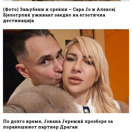
(Фото) Заљубени и среќни – Сара Јо и Алексеј
Бјелогрлиќ уживаат заедно на егзотична
дестинација
По долго време, Јована Јеремиќ прозборе за
поранешниот партнер Драган