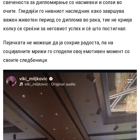
свеченоста за дипломирање со насмевки и солзи во
очите. Гледајќи го нивниот наследник како завршува
важен животен период со диплома во рака, тие не криеја
колку се среќни за неговиот успех и сè што постигнал.
Пејачката не можеше да ја сокрие радоста, па на
социјалните мрежи го сподели овој емотивен момент со
своите следбеници.