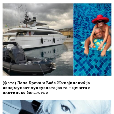
(Фото) Лепа Брена и Боба Живојиновиќ ја
изнајмуваат луксузната јахта – цената е
вистинско богатство