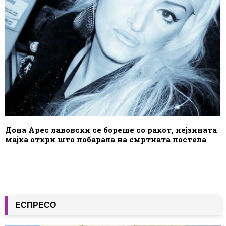
Дона Арес лавовски се бореше со ракот, нејзината
мајка откри што побарала на смртната постела
ЕСПРЕСО