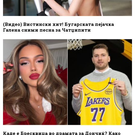
(Видео) Вистински хит! Бугарската пејачка
Галена сними песна за Чатџипити
Каде е Бресквица во драмата за Дончиќ? Како