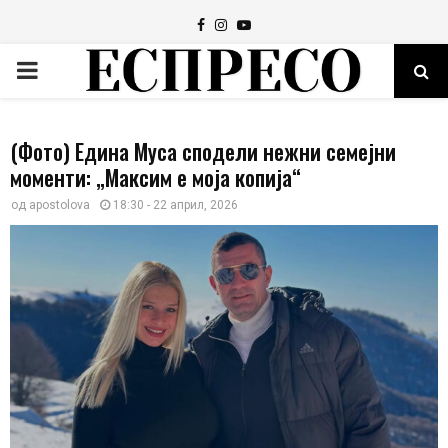
Facebook
Instagram
Youtube
PRIMARY
MENU
(Фото) Едина Муса сподели нежни семејни
моменти: „Максим е моја копија“
од
apostolova
18:30 - 22 април, 2026