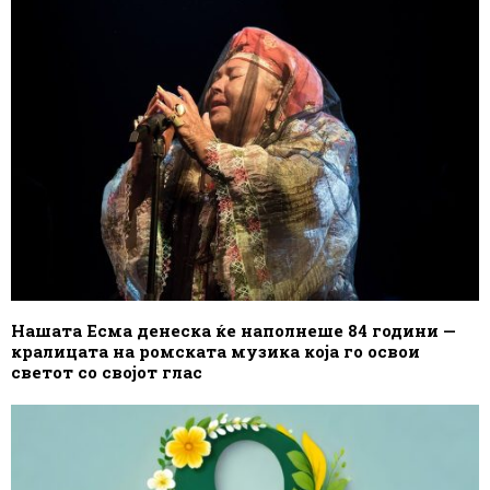
Нашата Есма денеска ќе наполнеше 84 години —
кралицата на ромската музика која го освои
светот со својот глас