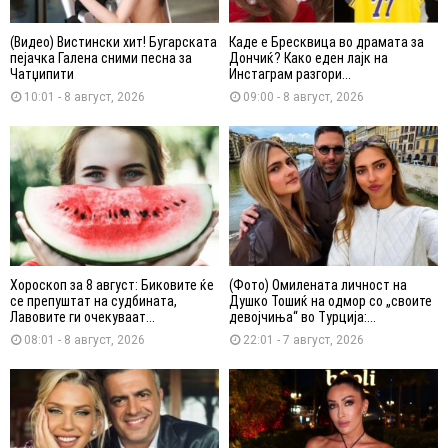
(Видео) Вистински хит! Бугарската
Каде е Бресквица во драмата за
пејачка Галена сними песна за
Дончиќ? Како еден лајк на
Чатџипити
Инстаграм разгори...
10:01 - 8 август, 2026
09:00 - 8 август, 2026
Хороскоп за 8 август: Биковите ќе
(Фото) Омилената личност на
се препуштат на судбината,
Душко Тошиќ на одмор со „своите
Лавовите ги очекуваат...
девојчиња“ во Турција:...
08:01 - 8 август, 2026
22:01 - 7 август, 2026