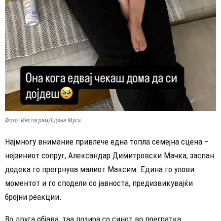
Фото: Инстаграм/Едина Муса
Најмногу внимание привлече една топла семејна сцена –
нејзиниот сопруг, Александар Димитровски Мачка, заспан
додека го прегрнува малиот Максим. Едина го улови
моментот и го сподели со јавноста, предизвикувајќи
бројни реакции.
Во друга објава, таа позира со синот во прегратка,