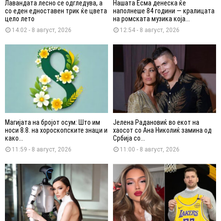
Лавандата лесно се одгледува, а
Нашата Есма денеска ќе
со еден едноставен трик ќе цвета
наполнеше 84 години — кралицата
цело лето
на ромската музика која...
14:02 - 8 август, 2026
12:54 - 8 август, 2026
Магијата на бројот осум: Што им
Јелена Радановиќ во екот на
носи 8.8. на хороскопските знаци и
хаосот со Ана Николиќ замина од
како...
Србија со...
11:59 - 8 август, 2026
11:00 - 8 август, 2026