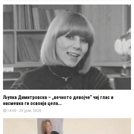
Љупка Димитровска – „вечното девојче“ чиј глас и
насмевка ги освоија цела...
14:00 - 25 јули, 2026