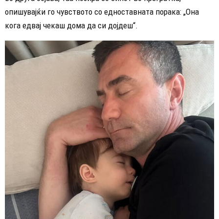
опишувајќи го чувството со едноставната порака: „Она
кога едвај чекаш дома да си дојдеш“.