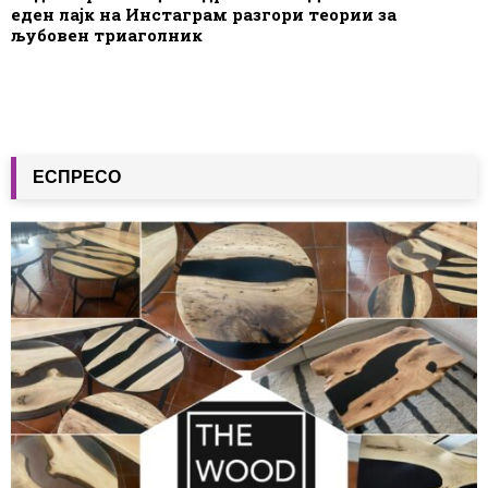
еден лајк на Инстаграм разгори теории за
љубовен триаголник
ЕСПРЕСО