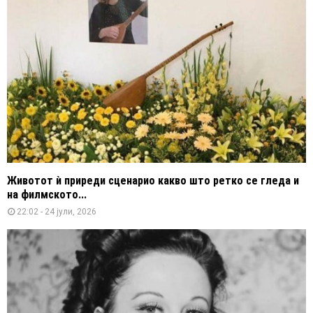
Животот ѝ приреди сценарио какво што ретко се гледа и
на филмското...
22:02 - 24 јули, 2026