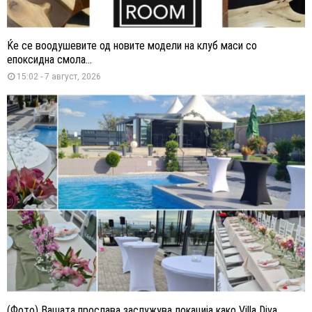
Ќе се воодушевите од новите модели на клуб маси со
епоксидна смола...
15:02 - 7 август, 2026
(Фото) Вашата прослава заслужува локација како Villa Diva,