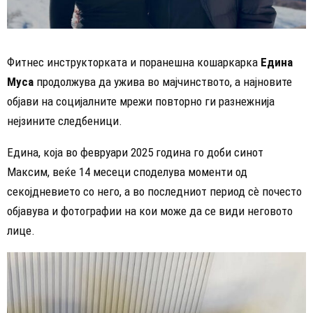
Фитнес инструкторката и поранешна кошаркарка
Едина
Муса
продолжува да ужива во мајчинството, а најновите
објави на социјалните мрежи повторно ги разнежнија
нејзините следбеници.
Едина, која во февруари 2025 година го доби синот
Максим, веќе 14 месеци споделува моменти од
секојдневието со него, а во последниот период сè почесто
објавува и фотографии на кои може да се види неговото
лице.