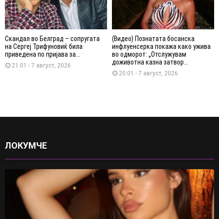
Скандал во Белград – сопругата
(Видео) Познатата босанска
на Сергеј Трифуновиќ била
инфлуенсерка покажа како ужива
приведена по пријава за...
во одморот: „Отслужувам
доживотна казна затвор...
21:01 - 7 август, 2026
20:01 - 7 август, 2026
ЛОКУМЧЕ