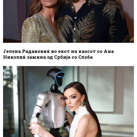
Јелена Радановиќ во екот на хаосот со Ана
Николиќ замина од Србија со Слоба