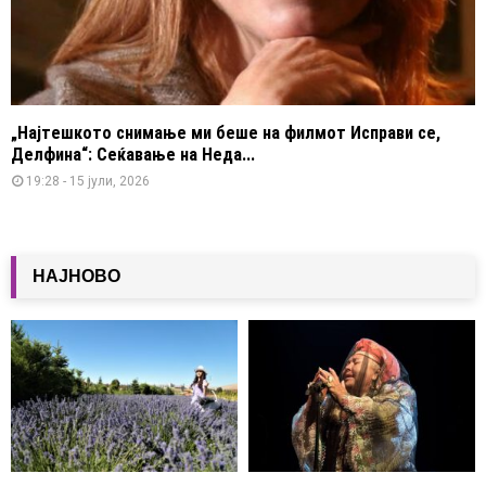
„Најтешкото снимање ми беше на филмот Исправи се,
Делфина“: Сеќавање на Неда...
19:28 - 15 јули, 2026
НАЈНОВО