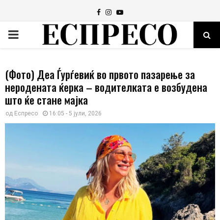
Facebook
Instagram
Youtube
PRIMARY
MENU
(Фото) Деа Ѓурѓевиќ во првото пазарење за
неродената ќерка – водителката е возбудена
што ќе стане мајка
од
Еспресо
16:05 - 5 јули, 2026