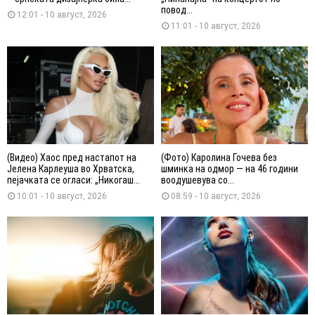
повод...
12:01 - 10 август, 2026
11:01 - 10 август, 2026
(Видео) Хаос пред настапот на
(Фото) Каролина Гочева без
Јелена Карлеуша во Хрватска,
шминка на одмор — на 46 години
пејачката се огласи: „Никогаш...
воодушевува со...
10:01 - 10 август, 2026
08:59 - 10 август, 2026