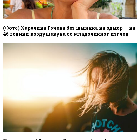
(Фото) Каролина Гочева без шминка на одмор — на
46 години воодушевува со младоликиот изглед