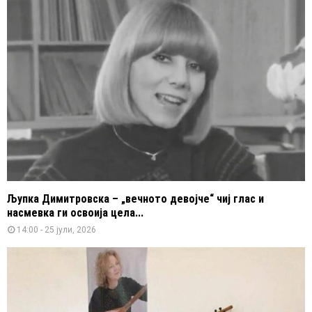
Љупка Димитровска – „вечното девојче“ чиј глас и
насмевка ги освоија цела...
14:00 - 25 јули, 2026