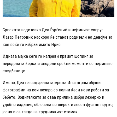
Српската водителка Деа Ѓурѓевиќ и нејзиниот сопруг
Лазар Петровиќ наскоро ќе станат родители на девојче за
кое веќе го избраа името Ирис.
Идната мајка сега го направи првиот шопинг за
неродената ќерка и сподели среќни моменти со нејзините
следбеници.
Имено, Деа на социјалната мрежа Инстаграм објави
фотографии на кои позира со полни ќеси нови работи за
бебето. Водителката за оваа прилика избра лежерно и
удобно издание, облечена во широк и лесен фустан под кој
јасно и се гледаше трудничкиот стомак.