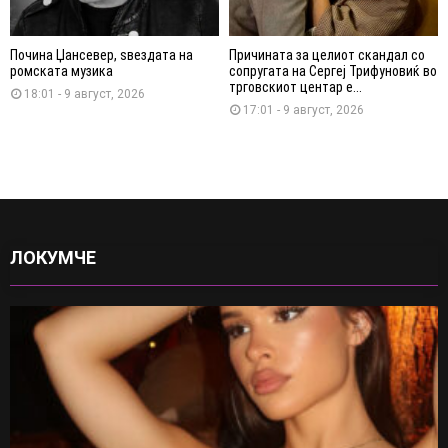
Почина Џансевер, ѕвездата на
Причината за целиот скандал со
ромската музика
сопругата на Сергеј Трифуновиќ во
трговскиот центар е...
18:01 - 9 август, 2026
17:01 - 9 август, 2026
ЛОКУМЧЕ