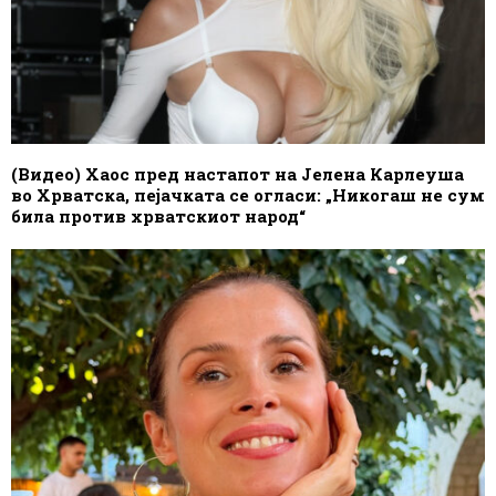
(Видео) Хаос пред настапот на Јелена Карлеуша
во Хрватска, пејачката се огласи: „Никогаш не сум
била против хрватскиот народ“