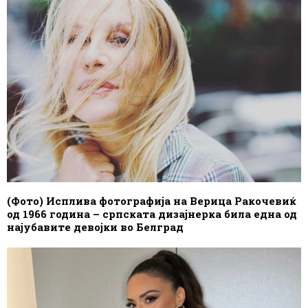
(Фото) Исплива фотографија на Верица Ракочевиќ
од 1966 година – српската дизајнерка била една од
најубавите девојки во Белград