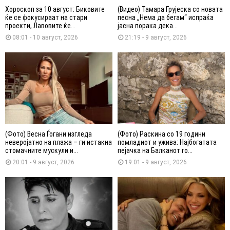
Хороскоп за 10 август: Биковите
(Видео) Тамара Грујеска со новата
ќе се фокусираат на стари
песна „Нема да бегам“ испраќа
проекти, Лавовите ќе...
јасна порака дека...
08:01 - 10 август, 2026
21:19 - 9 август, 2026
(Фото) Весна Ѓогани изгледа
(Фото) Раскина со 19 години
неверојатно на плажа – ги истакна
помладиот и ужива: Најбогатата
стомачните мускули и...
пејачка на Балканот го...
20:01 - 9 август, 2026
19:01 - 9 август, 2026