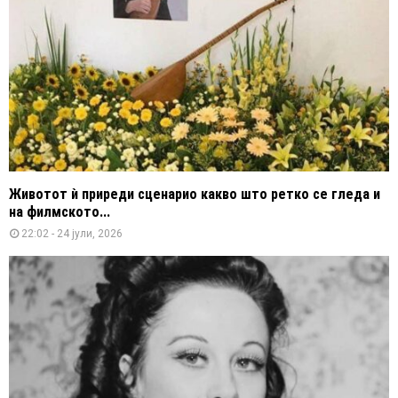
Животот ѝ приреди сценарио какво што ретко се гледа и
на филмското...
22:02 - 24 јули, 2026