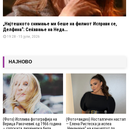
„Најтешкото снимање ми беше на филмот Исправи се,
Делфина“: Сеќавање на Неда...
19:28 - 15 јули, 2026
НАЈНОВО
(Фото) Исплива фотографија на
(Фото+видео) Носталгичен настап
Верица Ракочевиќ од 1966 година
— Елена Ристеска ја испеа
– српската дизајнерка била...
„Нинанајна“ на концертот по