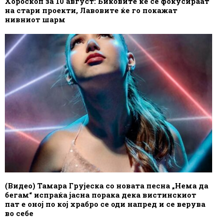
Хороскоп за 10 август: Биковите ќе се фокусираат
на стари проекти, Лавовите ќе го покажат
нивниот шарм
(Видео) Тамара Грујеска со новата песна „Нема да
бегам“ испраќа јасна порака дека вистинскиот
пат е оној по кој храбро се оди напред и се верува
во себе