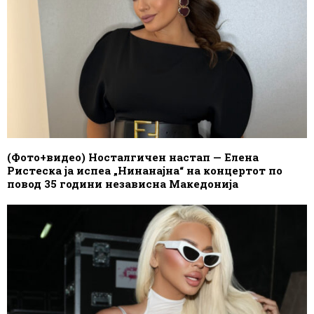
(Фото+видео) Носталгичен настап — Елена
Ристеска ја испеа „Нинанајна“ на концертот по
повод 35 години независна Македонија