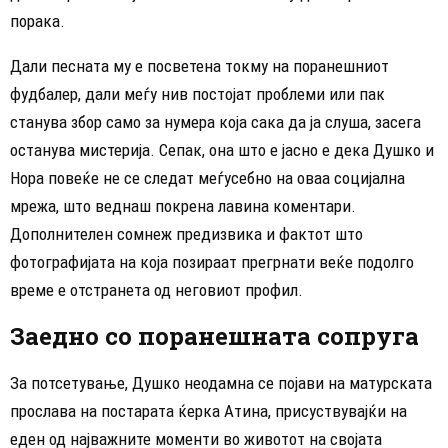
порака.
Дали песната му е посветена токму на поранешниот
фудбалер, дали меѓу нив постојат проблеми или пак
станува збор само за нумера која сака да ја слуша, засега
останува мистерија. Сепак, она што е јасно е дека Душко и
Нора повеќе не се следат меѓусебно на оваа социјална
мрежа, што веднаш покрена лавина коментари.
Дополнителен сомнеж предизвика и фактот што
фотографијата на која позираат прегрнати веќе подолго
време е отстранета од неговиот профил.
Заедно со поранешната сопруга
За потсетување, Душко неодамна се појави на матурската
прослава на постарата ќерка Атина, присуствувајќи на
еден од најважните моменти во животот на својата