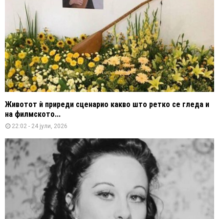
Животот ѝ приреди сценарио какво што ретко се гледа и
на филмското...
22:02 - 24 јули, 2026