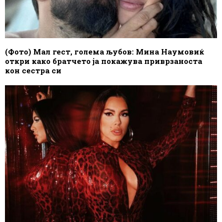
(Фото) Мал гест, голема љубов: Мина Наумовиќ
откри како братчето ја покажува приврзаноста
кон сестра си