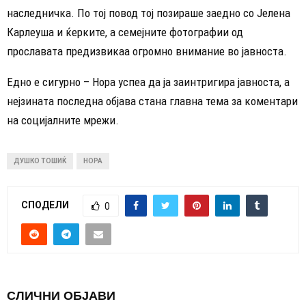
наследничка. По тој повод тој позираше заедно со Јелена
Карлеуша и ќерките, а семејните фотографии од
прославата предизвикаа огромно внимание во јавноста.
Едно е сигурно – Нора успеа да ја заинтригира јавноста, а
нејзината последна објава стана главна тема за коментари
на социјалните мрежи.
ДУШКО ТОШИЌ
НОРА
СПОДЕЛИ
0
СЛИЧНИ ОБЈАВИ