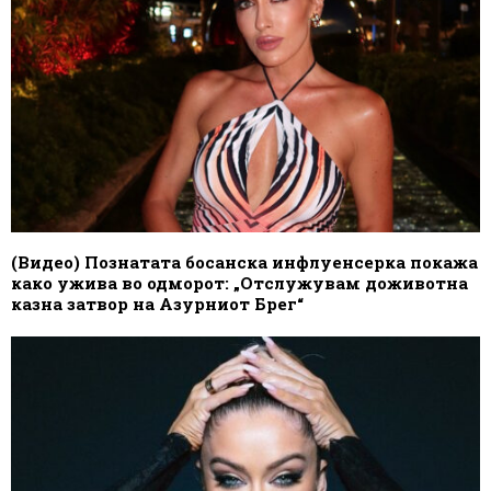
(Видео) Познатата босанска инфлуенсерка покажа
како ужива во одморот: „Отслужувам доживотна
казна затвор на Азурниот Брег“