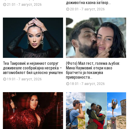
доживотна казна затвор...
21:01 - 7 август, 2026
20:01 - 7 август, 2026
Теа Таировиќ и нејзиниот сопруг
(Фото) Мал гест, голема љубов:
доживеале сообраќајна несреќа –
Мина Наумовиќ откри како
автомобилот бил целосно уништен
братчето ја покажува
приврзаноста...
19:01 - 7 август, 2026
18:01 - 7 август, 2026