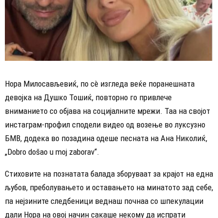
Нора Милосављевиќ, по сè изгледа веќе поранешната
девојка на Душко Тошиќ, повторно го привлече
вниманието со објава на социјалните мрежи. Таа на својот
инстаграм-профил сподели видео од возење во луксузно
БМВ, додека во позадина одеше песната на Ана Николиќ,
„Dobro došao u moj zaborav“.
Стиховите на познатата балада зборуваат за крајот на една
љубов, преболувањето и оставањето на минатото зад себе,
па нејзините следбеници веднаш почнаа со шпекулации
дали Нора на овој начин сакаше некому да испрати