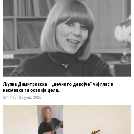
Љупка Димитровска – „вечното девојче“ чиј глас и
насмевка ги освоија цела...
14:00 - 25 јули, 2026