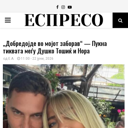
Facebook
Instagram
Youtube
PRIMARY
MENU
„Добредојде во мојот заборав“ — Пукна
тиквата меѓу Душко Тошиќ и Нора
од
Е.А.
11:00 - 22 јуни, 2026