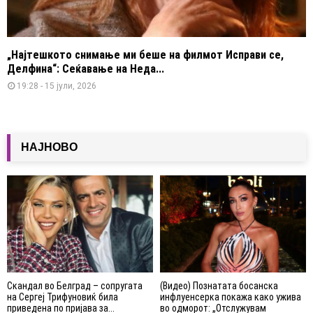
„Најтешкото снимање ми беше на филмот Исправи се,
Делфина“: Сеќавање на Неда...
19:28 - 15 јули, 2026
НАЈНОВО
Скандал во Белград – сопругата
(Видео) Познатата босанска
на Сергеј Трифуновиќ била
инфлуенсерка покажа како ужива
приведена по пријава за...
во одморот: „Отслужувам