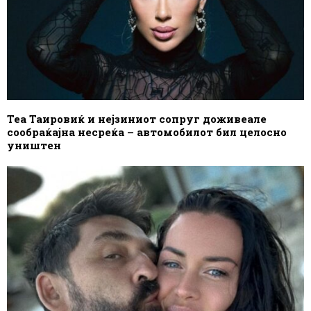
Теа Таировиќ и нејзиниот сопруг доживеале
сообраќајна несреќа – автомобилот бил целосно
уништен