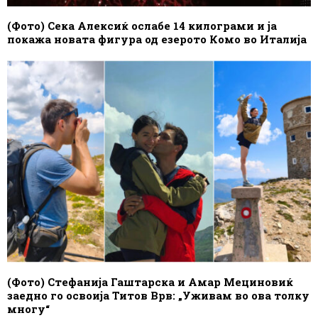
(Фото) Сека Алексиќ ослабе 14 килограми и ја
покажа новата фигура од езерото Комо во Италија
(Фото) Стефанија Гаштарска и Амар Мециновиќ
заедно го освоија Титов Врв: „Уживам во ова толку
многу“