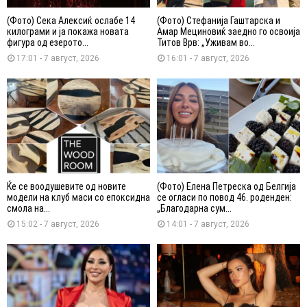
(Фото) Сека Алексиќ ослабе 14
(Фото) Стефанија Гаштарска и
килограми и ја покажа новата
Амар Мециновиќ заедно го освоија
фигура од езерото...
Титов Врв: „Уживам во...
17:01 - 7 август, 2026
16:01 - 7 август, 2026
Ќе се воодушевите од новите
(Фото) Елена Петреска од Белгија
модели на клуб маси со епоксидна
се огласи по повод 46. роденден:
смола на...
„Благодарна сум...
15:02 - 7 август, 2026
14:01 - 7 август, 2026