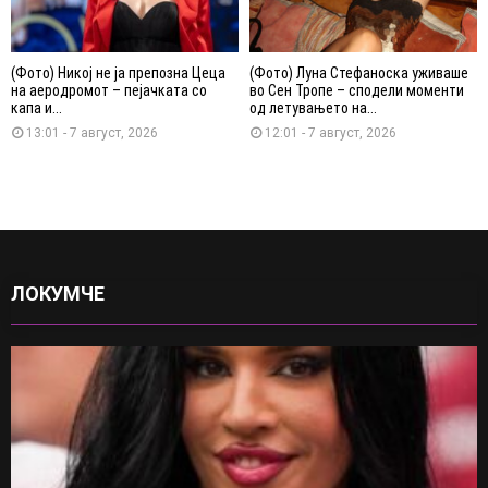
(Фото) Никој не ја препозна Цеца
(Фото) Луна Стефаноска уживаше
на аеродромот – пејачката со
во Сен Тропе – сподели моменти
капа и...
од летувањето на...
13:01 - 7 август, 2026
12:01 - 7 август, 2026
ЛОКУМЧЕ