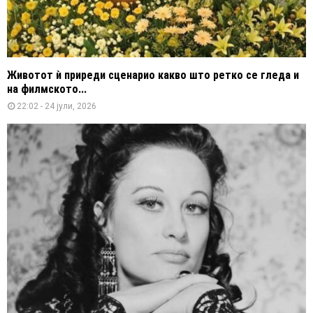
Животот ѝ приреди сценарио какво што ретко се гледа и
на филмското...
22:02 - 24 јули, 2026