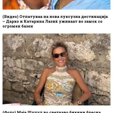
(Видео) Отпатуваа на нова луксузна дестинација
– Дарко и Катарина Лазиќ уживаат во замок со
огромен базен
(Фото) Маја Шупут во светкаво бикини блесна