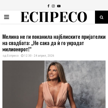
Facebook
Instagram
Youtube
PRIMARY
MENU
Мелина не ги поканила најблиските пријателки
на свадбата: „Не сака да ѝ го украдат
милионерот!“
од
Еспресо
12:30 - 24 април, 2026