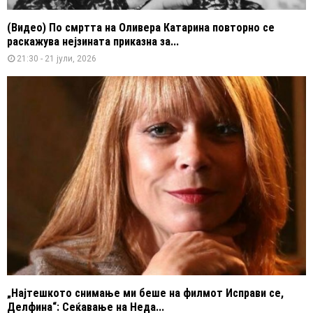
(Видео) По смртта на Оливера Катарина повторно се
раскажува нејзината приказна за...
21:30 - 21 јули, 2026
„Најтешкото снимање ми беше на филмот Исправи се,
Делфина“: Сеќавање на Неда...