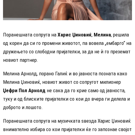
Поранешната сопруга на
Харис Џиновиќ
,
Мелина
, решила
од корен да си го промени животот, па вовела „ембарго“ на
дружењето со слободни пријателки, за да не ѝ го преземат
новиот партнер.
Мелина Арнолд, порано Галиќ и во јавноста позната како
Мелина Џиновиќ, новиот живот со сопругот милионер
Џефри Пол Арнолд
не сака да го крие само од јавноста,
туку и од блиските пријателки со кои до вчера ги делела и
доброто и лошото.
Поранешната сопруга на музичката ѕвезда Харис Џиновиќ
внимателно избира со кои пријателки ќе го запознае својот