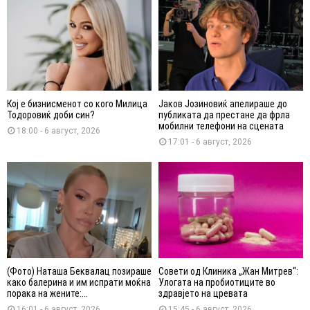
Кој е бизнисменот со кого Милица
Јаков Јозиновиќ апелираше до
Тодоровиќ доби син?
публиката да престане да фрла
мобилни телефони на сцената
18:00 - 6 август, 2026
17:01 - 6 август, 2026
(Фото) Наташа Беквалац позираше
Совети од Клиника „Жан Митрев“:
како балерина и им испрати моќна
Улогата на пробиотиците во
порака на жените:...
здравјето на цревата
16:01 - 6 август, 2026
15:45 - 6 август, 2026