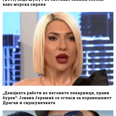
како морска сирена
„Девојката работи во неговите пекарници, прави
бурек“: Јована Јеремиќ се огласи за поранешниот
Драган и свршувачката