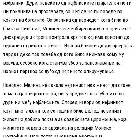
избраник. Дури, повеќето од најблиските пријателки не ги
ни поканила на прославата, со цел да не ги воведе во
кругот на богатите. За разлика од периодот кога била во
брак со Џиновиќ, Мелина сега избира поинаков пристап –
дискреција и строга контрола врз тоа кој има пристап до
нејзиниот приватен живот. Извори блиски до дизајнерката
тврдат дека таа повеќе од кога било внимава кому му
верува, особено кога станува збор за запознавање на
новиот партнер со луѓе од нејзиното опкружување.
Наводно, Мелина не сакала нејзиниот нов живот да стане
тема на јавни разговори, ниту предмет на љубопитност
дури ни меѓу најблиските. Според извори од нејзиниот
круг, многу жени кои со години биле дел од нејзиниот
живот не добиле покана за свадбената церемонија, која
минатата недела се одржала на релација Монако –
Портофино. Овој потег изненадил многумина.