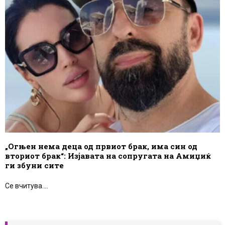
„Огњен нема деца од првиот брак, има син од
вториот брак“: Изјавата на сопругата на Амиџиќ
ги збуни сите
Се вчитува....