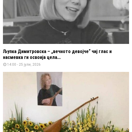
Љупка Димитровска – „вечното девојче“ чиј глас и
насмевка ги освоија цела...
14:00 - 25 јули, 2026