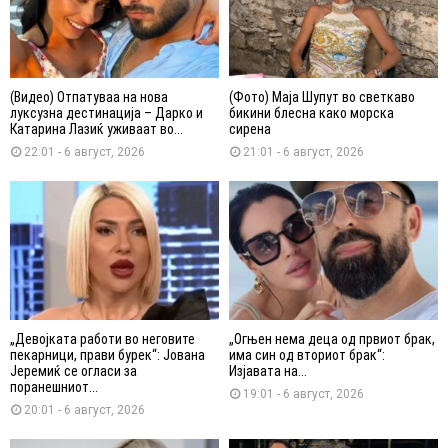
(Видео) Отпатуваа на нова
(Фото) Маја Шупут во светкаво
луксузна дестинација – Дарко и
бикини блесна како морска
Катарина Лазиќ уживаат во...
сирена
22:01 - 6 август, 2026
21:01 - 6 август, 2026
„Девојката работи во неговите
„Огњен нема деца од првиот брак,
пекарници, прави бурек“: Јована
има син од вториот брак“:
Јеремиќ се огласи за
Изјавата на...
поранешниот...
19:01 - 6 август, 2026
20:01 - 6 август, 2026