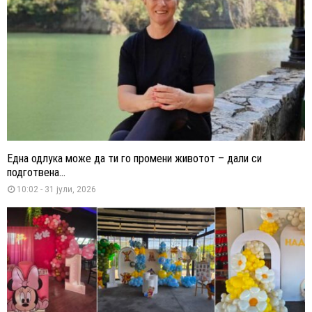
Една одлука може да ти го промени животот – дали си
подготвена...
10:02 - 31 јули, 2026