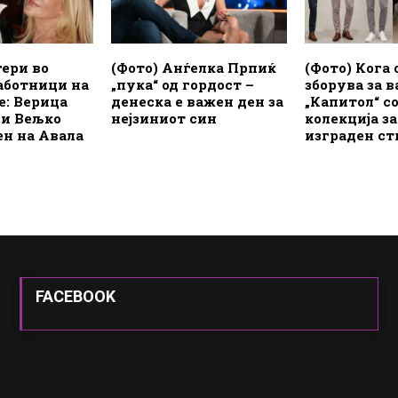
гери во
(Фото) Анѓелка Прпиќ
(Фото) Кога 
аботници на
„пука“ од гордост –
зборува за в
: Верица
денеска е важен ден за
„Капитол“ с
 и Вељко
нејзиниот син
колекција з
ен на Авала
изграден ст
FACEBOOK