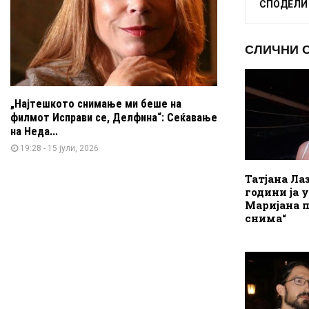
СПОДЕЛИ
СЛИЧНИ 
„Најтешкото снимање ми беше на
филмот Исправи се, Делфина“: Сеќавање
на Неда...
19:28 - 15 јули, 2026
Татјана Лаз
години ја 
Маријана п
снима“