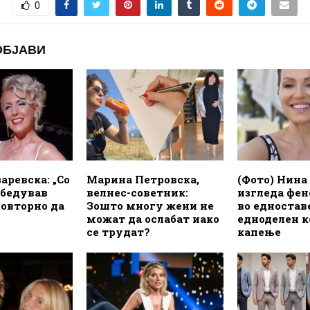
0
ОБЈАВИ
аревска: „Со
Марина Петровска,
(Фото) Нина
убедував
велнес-советник:
изгледа фе
овторно да
Зошто многу жени не
во едностав
можат да ослабат иако
едноделен к
се трудат?
капење