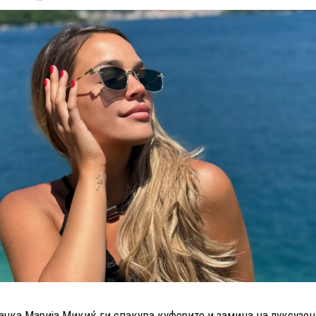
ачка Марија Микиќ ги спакува куферите и замина на луксузен