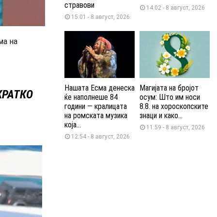
стравови
14:02 - 8 август, 2026
15:01 - 8 август, 2026
ма на
Нашата Есма денеска
Магијата на бројот
КРАТКО
ќе наполнеше 84
осум: Што им носи
години — кралицата
8.8. на хороскопските
на ромската музика
знаци и како...
која...
11:59 - 8 август, 2026
12:54 - 8 август, 2026