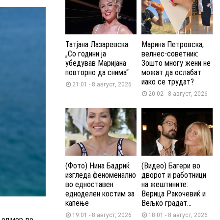
Татјана Лазаревска:
Марина Петровска,
„Со години ја
велнес-советник:
убедував Маријана
Зошто многу жени не
повторно да снима“
можат да ослабат
иако се трудат?
21:01 - 8 август, 2026
20:02 - 8 август, 2026
(Фото) Нина Бадриќ
(Видео) Багери во
изгледа феноменално
дворот и работници
во едноставен
на жештините:
едноделен костим за
Верица Ракочевиќ и
капење
Вељко градат...
19:01 - 8 август, 2026
18:01 - 8 август, 2026
 одмор во