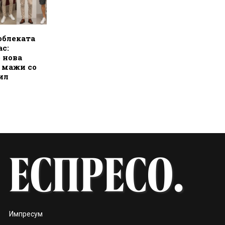
облеката
ас:
о нова
а мажи со
ил
Импресум