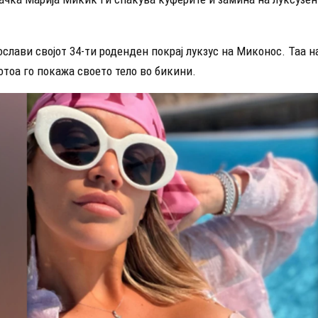
ослави својот 34-ти роденден покрај лукзус на Миконос. Таа н
тоа го покажа своето тело во бикини.