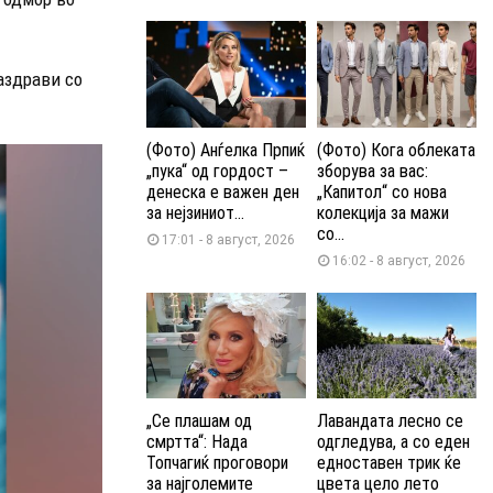
аздрави со
(Фото) Анѓелка Прпиќ
(Фото) Кога облеката
„пука“ од гордост –
зборува за вас:
денеска е важен ден
„Капитол“ со нова
за нејзиниот...
колекција за мажи
со...
17:01 - 8 август, 2026
16:02 - 8 август, 2026
„Се плашам од
Лавандата лесно се
смртта“: Нада
одгледува, а со еден
Топчагиќ проговори
едноставен трик ќе
за најголемите
цвета цело лето