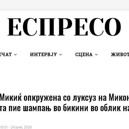
ЕЧАТ
ИНТЕРВЈУ
СЦЕНА
ЖИВОТ
 Микиќ опкружена со луксуз на Мико
та пие шампањ во бикини во облик н
18:01 - 24 јуни, 2026