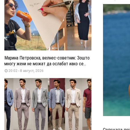
Марина Петровска, велнес-советник: Зошто
многу жени не можат да ослабат иако се...
20:02 - 8 август, 2026
Српската пеј