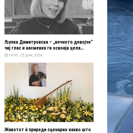
Љупка Димитровска – „вечното девојче“
чиј глас и насмевка ги освоија цела...
14:00 - 25 јули, 2026
Животот ѝ приреди сценарио какво што