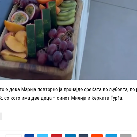
то е дека Марија повторно ја пронајде среќата во љубовта, по
, со кого има две деца – синот Милија и ќерката Ѓурѓа.