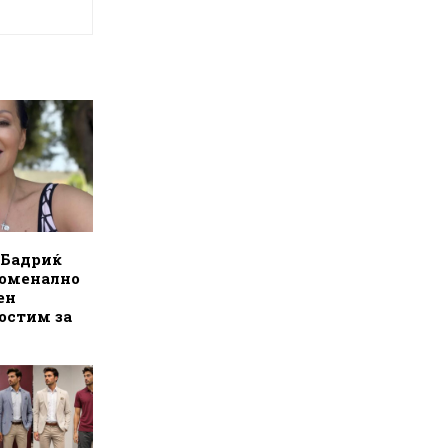
 Бадриќ
номенално
ен
остим за