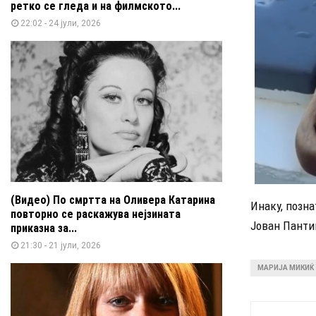
ретко се гледа и на филмското...
22:02 - 24 јули, 2026
(Видео) По смртта на Оливера Катарина
Инаку, позна
повторно се раскажува нејзината
Јован Пантиќ
приказна за...
21:30 - 21 јули, 2026
МАРИЈА МИКИЌ