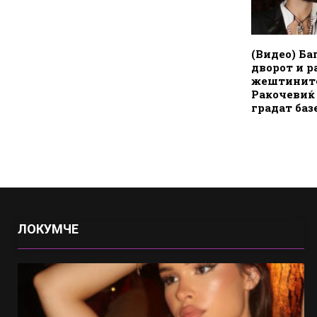
(Видео) Ба
дворот и р
жештините
Ракочевиќ
градат баз
ЛОКУМЧЕ