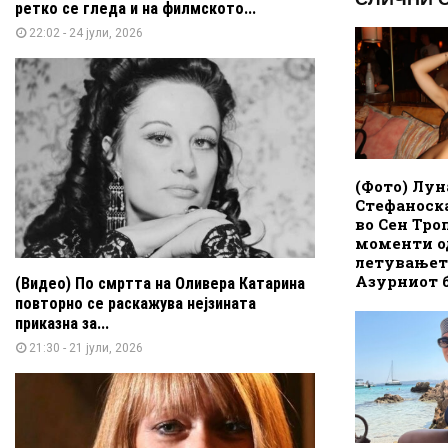
ретко се гледа и на филмското...
22:02 - 24 јули, 2026
(Фото) Лун
Стефаноск
во Сен Тро
моменти о
летувањет
Азурниот 
(Видео) По смртта на Оливера Катарина
повторно се раскажува нејзината
приказна за...
21:30 - 21 јули, 2026