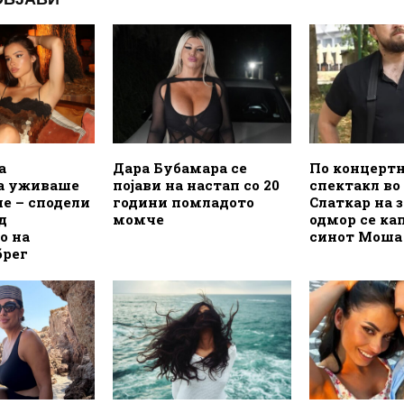
а
Дара Бубамара се
По концерт
а уживаше
појави на настап со 20
спектакл во
пе – сподели
години помладото
Слаткар на 
д
момче
одмор се ка
о на
синот Моша
брег