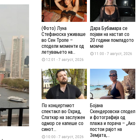
(Фото) Луна
Дара Бубамара се
Стефаноска уживаше
појави на настап со
во Сен Тропе –
20 години помладото
сподели моменти од
момче
летувањето на...
11:00 - 7 август, 2026
12:01 - 7 август, 2026
По концертниот
Бојана
спектакл во Охрид,
Скендеровски сподел
Слаткар на заслужен
и фотографија од
одмор се капеше со
плажа и порача – „Ако
синот...
постои рајот на
Земјата,...
10:00 - 7 август, 2026