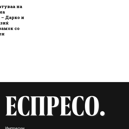
атуваа на
на
 – Дарко и
азиќ
замок со
ен
Импресум