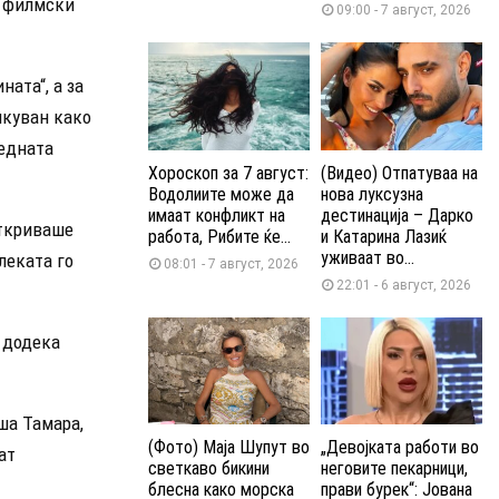
т филмски
09:00 - 7 август, 2026
ата“, а за
икуван како
 едната
Хороскоп за 7 август:
(Видео) Отпатуваа на
Водолиите може да
нова луксузна
имаат конфликт на
дестинација – Дарко
откриваше
работа, Рибите ќе...
и Катарина Лазиќ
уживаат во...
леката го
08:01 - 7 август, 2026
22:01 - 6 август, 2026
 додека
ша Тамара,
(Фото) Маја Шупут во
„Девојката работи во
ат
светкаво бикини
неговите пекарници,
блесна како морска
прави бурек“: Јована