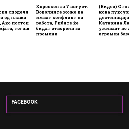
Хороскоп за 7 август:
(Видео) Отп
ски сподели
Водолиите може да
нова луксуз
а од плажа
имаат конфликт на
дестинација
 „Ако постои
работа, Рибите ќе
Катарина Л
емјата, тогаш
бидат отворени за
уживаат во 
промени
огромен баз
FACEBOOK