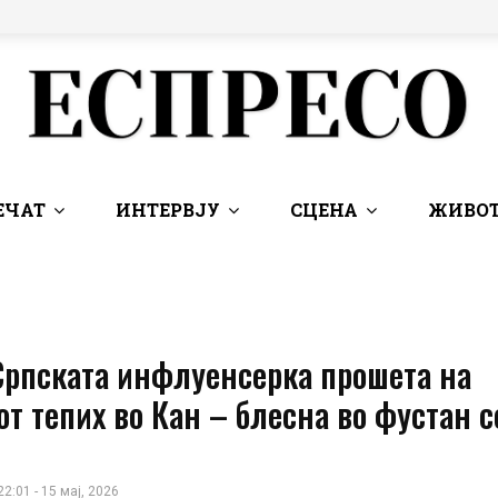
ЕЧАТ
ИНТЕРВЈУ
СЦЕНА
ЖИВОТ
Српската инфлуенсерка прошета на
т тепих во Кан – блесна во фустан с
22:01 - 15 мај, 2026