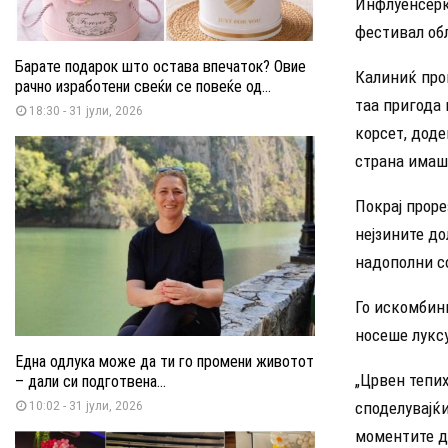
Инфлуенсерк
фестивал обл
Барате подарок што остава впечаток? Овие
Калиниќ прош
рачно изработени свеќи се повеќе од...
таа пригода 
18:30 - 31 јули, 2026
корсет, доде
страна имаш
Покрај прор
нејзините до
надополни с
Го искомбини
носеше лукс
Една одлука може да ти го промени животот
„Црвен тепих
– дали си подготвена...
споделувајќи
10:02 - 31 јули, 2026
моментите до