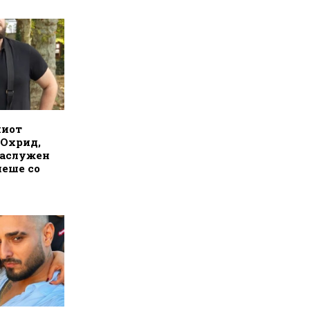
ниот
 Охрид,
заслужен
пеше со