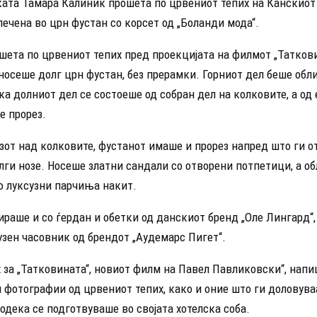
ата Тамара Калиниќ прошета по црвениот тепих на Канскио
ечена во црн фустан со корсет од „Боланди мода“.
ета по црвениот тепих пред проекцијата на филмот „Татковин
носеше долг црн фустан, без прерамки. Горниот дел беше обл
ка долниот дел се состоеше од собран дел на колковите, а од
е прорез.
езот над колковите, фустанот имаше и прорез напред што ги 
лги нозе. Носеше златни сандали со отворени потпетици, а об
о луксузни парчиња накит.
раше и со ѓердан и обетки од данскиот бренд „Оле Лингард“,
узен часовник од брендот „Аудемарс Пигет“.
 за „Татковината“, новиот филм на Павел Павликовски“, напи
 фотографии од црвениот тепих, како и оние што ги доловува
дека се подготвуваше во својата хотелска соба.