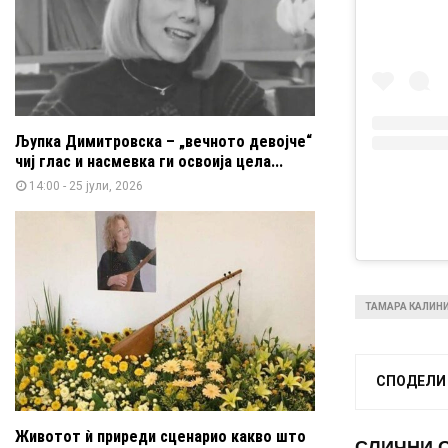
Љупка Димитровска – „вечното девојче“
чиј глас и насмевка ги освоија цела...
14:00 - 25 јули, 2026
ТАМАРА КАЛИН
СПОДЕЛИ
Животот ѝ приреди сценарио какво што
СЛИЧНИ 