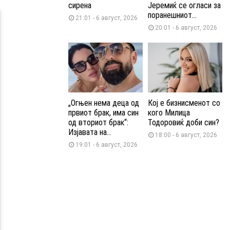
сирена
Јеремиќ се огласи за
поранешниот...
21:01 - 6 август, 2026
20:01 - 6 август, 2026
„Огњен нема деца од
Кој е бизнисменот со
првиот брак, има син
кого Милица
од вториот брак“:
Тодоровиќ доби син?
Изјавата на...
18:00 - 6 август, 2026
19:01 - 6 август, 2026