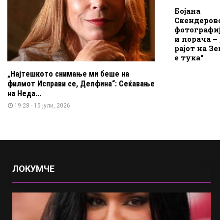
Бојана
Скендеров
фотографиј
и порача –
рајот на З
е тука“
„Најтешкото снимање ми беше на
филмот Исправи се, Делфина“: Сеќавање
на Неда...
19:28 - 15 јули, 2026
ЛОКУМЧЕ