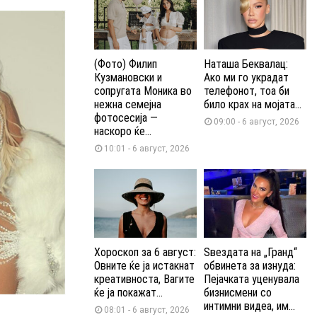
(Фото) Филип
Наташа Беквалац:
Кузмановски и
Ако ми го украдат
сопругата Моника во
телефонот, тоа би
нежна семејна
било крах на мојата...
фотосесија —
09:00 - 6 август, 2026
наскоро ќе...
10:01 - 6 август, 2026
Хороскоп за 6 август:
Ѕвездата на „Гранд“
Овните ќе ја истакнат
обвинета за изнуда:
креативноста, Вагите
Пејачката уценувала
ќе ја покажат...
бизнисмени со
интимни видеа, им...
08:01 - 6 август, 2026