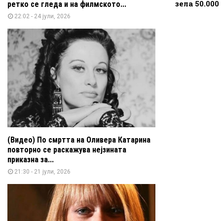
зела 50.00
ретко се гледа и на филмското...
22:02 - 24 јули, 2026
(Видео) По смртта на Оливера Катарина
повторно се раскажува нејзината
приказна за...
21:30 - 21 јули, 2026