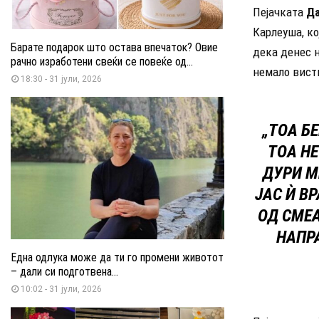
Пејачката
Да
Карлеуша, к
Барате подарок што остава впечаток? Овие
дека денес н
рачно изработени свеќи се повеќе од...
немало вист
18:30 - 31 јули, 2026
„ТОА Б
ТОА НЕ
ДУРИ М
ЈАС Ѝ В
ОД СМЕА
НАПР
Една одлука може да ти го промени животот
– дали си подготвена...
10:02 - 31 јули, 2026