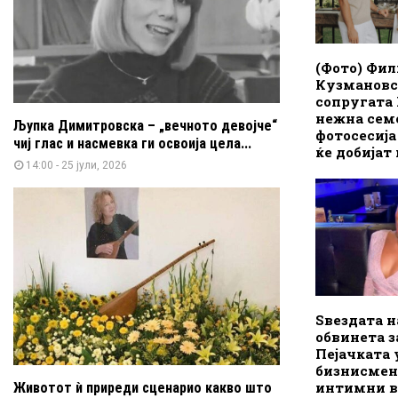
(Фото) Фи
Кузмановс
сопругата
нежна сем
Љупка Димитровска – „вечното девојче“
фотосесија
чиј глас и насмевка ги освоија цела...
ќе добијат
14:00 - 25 јули, 2026
Ѕвездата н
обвинета з
Пејачката
бизнисмен
интимни в
Животот ѝ приреди сценарио какво што