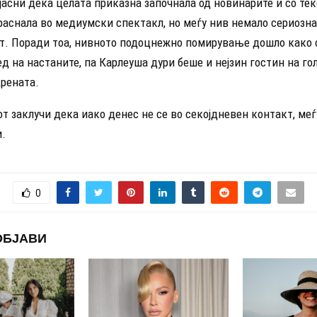
јасни дека целата приказна започнала од новинарите и со тек
раснала во медиумски спектакл, но меѓу нив немало сериозна
т. Поради тоа, нивното подоцнежно помирување дошло како 
д на настаните, па Карлеуша дури беше и нејзин гостин на г
Арената.
от заклучи дека иако денес не се во секојдневен контакт, ме
.
0
ОБЈАВИ