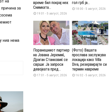
от на
време бил покрај неа:
гол грб ја...
Снимката...
 причина за
18:00 - 5 август, 2026
19:01 - 5 август, 2026
сосема
олемиот
ѓу нив нема
Поранешниот партнер
(Фото) Вашата
на Јована Јеремиќ,
прослава заслужува
Драган Станковиќ се
локација како Villa
сврши: Ја запроси
Diva, резервирајте си
девојката пред...
термин навреме
17:01 - 5 август, 2026
16:02 - 5 август, 2026