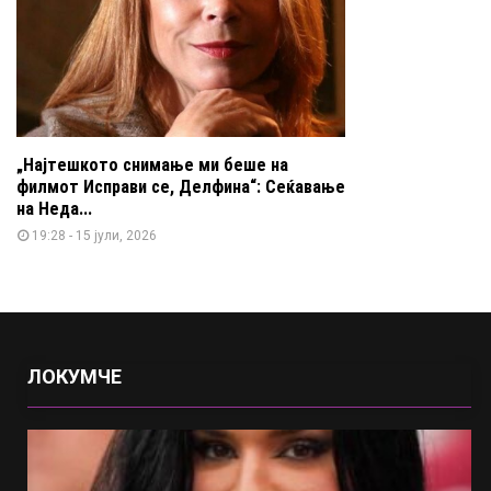
„Најтешкото снимање ми беше на
филмот Исправи се, Делфина“: Сеќавање
на Неда...
19:28 - 15 јули, 2026
ЛОКУМЧЕ