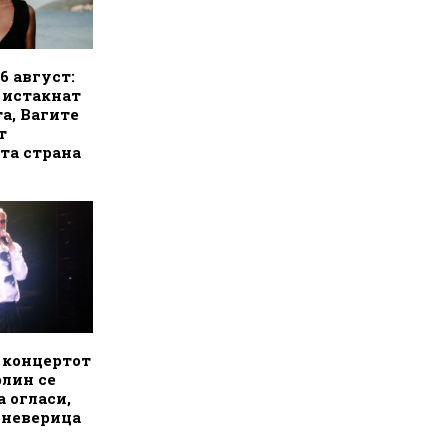
6 август:
а истакнат
а, Вагите
т
та страна
 концертот
лин се
а огласи,
о неверица