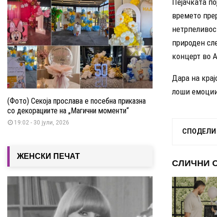
Пејачката по
времето пре
нетрпеливос
природен сле
концерт во 
Дара на крај
лоши емоции
(Фото) Секоја прослава е посебна приказна
со декорациите на „Магични моменти“
19:02 - 30 јули, 2026
СПОДЕЛИ
ЖЕНСКИ ПЕЧАТ
СЛИЧНИ 