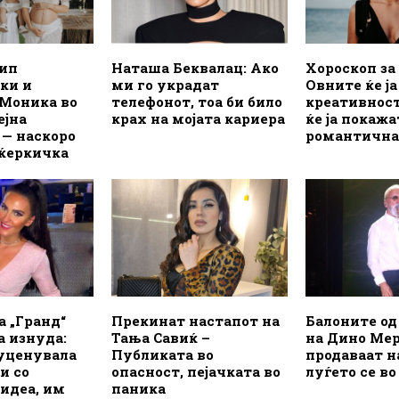
лип
Наташа Беквалац: Ако
Хороскоп за 
ки и
ми го украдат
Овните ќе ј
 Моника во
телефонот, тоа би било
креативност
ејна
крах на мојата кариера
ќе ја покажа
 — наскоро
романтична
 ќеркичка
а „Гранд“
Прекинат настапот на
Балоните од
а изнуда:
Тања Савиќ –
на Дино Мер
 уценувала
Публиката во
продаваат н
и со
опасност, пејачката во
луѓето се в
идеа, им
паника