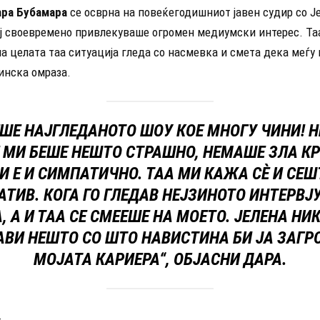
ра Бубамара
се осврна на повеќегодишниот јавен судир со Ј
ој своевремено привлекуваше огромен медиумски интерес. Та
а целата таа ситуација гледа со насмевка и смета дека меѓу
инска омраза.
ЕШЕ НАЈГЛЕДАНОТО ШОУ КОЕ МНОГУ ЧИНИ! 
 МИ БЕШЕ НЕШТО СТРАШНО, НЕМАШЕ ЗЛА КР
И Е И СИМПАТИЧНО. ТАА МИ КАЖА СÈ И СЕШТ
РАТИВ. КОГА ГО ГЛЕДАВ НЕЈЗИНОТО ИНТЕРВЈ
, А И ТАА СЕ СМЕЕШЕ НА МОЕТО. ЈЕЛЕНА НИ
АВИ НЕШТО СО ШТО НАВИСТИНА БИ ЈА ЗАГР
МОЈАТА КАРИЕРА“, ОБЈАСНИ ДАРА.