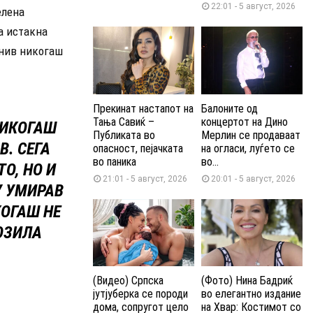
22:01 - 5 август, 2026
елена
а истакна
 нив никогаш
Прекинат настапот на
Балоните од
Тања Савиќ –
концертот на Дино
НИКОГАШ
Публиката во
Мерлин се продаваат
В. СЕГА
опасност, пејачката
на огласи, луѓето се
во паника
во...
О, НО И
21:01 - 5 август, 2026
20:01 - 5 август, 2026
У УМИРАВ
КОГАШ НЕ
ОЗИЛА
(Видео) Српска
(Фото) Нина Бадриќ
јутјуберка се породи
во елегантно издание
дома, сопругот цело
на Хвар: Костимот со