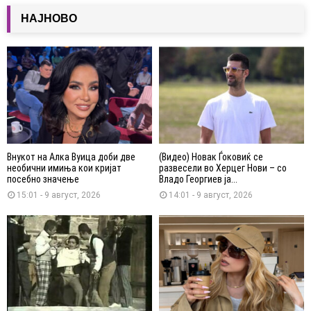
НАЈНОВО
Внукот на Алка Вуица доби две
(Видео) Новак Ѓоковиќ се
необични имиња кои кријат
развесели во Херцег Нови – со
посебно значење
Владо Георгиев ја...
15:01 - 9 август, 2026
14:01 - 9 август, 2026