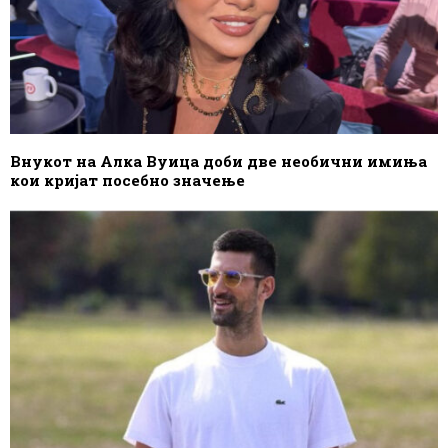
Внукот на Алка Вуица доби две необични имиња
кои кријат посебно значење