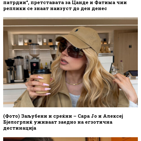
патрдии“, претставата за Цанде и Фатима чии
реплики се знаат наизуст до ден денес
(Фото) Заљубени и среќни – Сара Јо и Алексеј
Бјелогрлиќ уживаат заедно на егзотична
дестинација