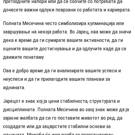
претходните напори или да се соочите со потребата да
донесете важни одлуки поврзани со работата и кариерата.
Полната Месечина често симболизира кулминација или
завршување на некоја работа. Во Јарец, ова може да значи
дека е време да ги сумирате вашите активности, да ги
оцените вашите достигнувања и да одлучите каде да се
движите понатаму.
Ова е добро време да ги анализирате вашите успеси и
неуспеси и да ги прилагодите вашите планови за
иднината.
Јарецот е знак кој ја цени стабилноста, структурата и
дисциплината. Полната Месечина во овој знак може да ја
зајакне желбата да си го поставите животот во ред, да
создадете или да зацврстите стабилни основи за
иднината. Можеби ќе има желба за поорганизиран