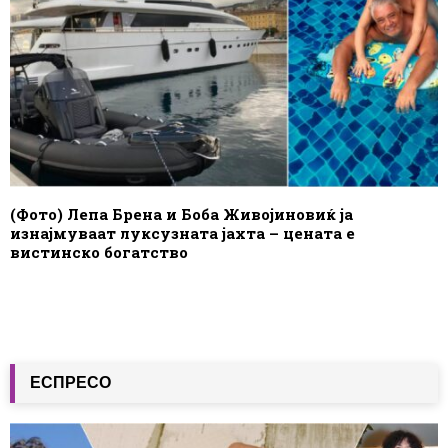
(Фото) Лепа Брена и Боба Живојиновиќ ја
изнајмуваат луксузната јахта – цената е
вистинско богатство
ЕСПРЕСО