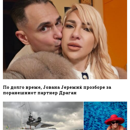
По долго време, Јована Јеремиќ прозборе за
поранешниот партнер Драган