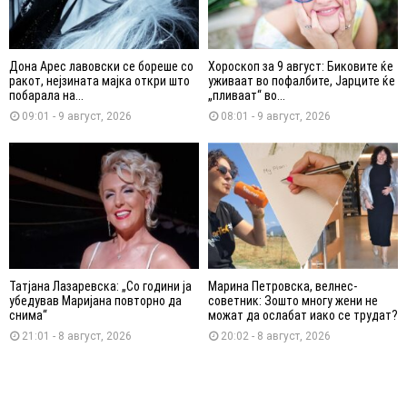
Дона Арес лавовски се бореше со
Хороскоп за 9 август: Биковите ќе
ракот, нејзината мајка откри што
уживаат во пофалбите, Јарците ќе
побарала на...
„пливаат“ во...
09:01 - 9 август, 2026
08:01 - 9 август, 2026
Татјана Лазаревска: „Со години ја
Марина Петровска, велнес-
убедував Маријана повторно да
советник: Зошто многу жени не
снима“
можат да ослабат иако се трудат?
21:01 - 8 август, 2026
20:02 - 8 август, 2026