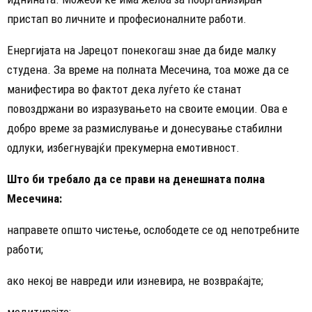
пристап во личните и професионалните работи.
Енергијата на Јарецот понекогаш знае да биде малку
студена. За време на полната Месечина, тоа може да се
манифестира во фактот дека луѓето ќе станат
повоздржани во изразувањето на своите емоции. Ова е
добро време за размислување и донесување стабилни
одлуки, избегнувајќи прекумерна емотивност.
Што би требало да се прави на денешната полна
Месечина:
направете општо чистење, ослободете се од непотребните
работи;
ако некој ве навреди или изневира, не возвраќајте;
медитирајте;