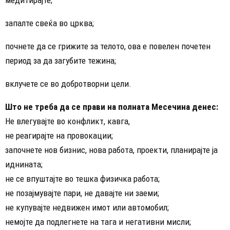
запалте свеќа во црква;
почнете да се грижите за телото, ова е повелен почетен
период за да загубите тежина;
вклучете се во добротворни цели.
Што не треба да се прави на полната Месечина денес:
Не влегувајте во конфликт, кавга,
не реагирајте на провокации;
започнете нов бизнис, нова работа, проекти, планирајте ја
иднината;
не се впуштајте во тешка физичка работа;
не позајмувајте пари, не давајте ни заеми;
не купувајте недвижен имот или автомобил;
немојте да подлегнете на тага и негативни мисли;