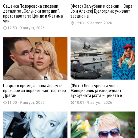
Сашенка Тодоровска сподели
(Фото) Заљубени и среќни – Сара
детали за „Солунски патрдии“,
Јо и Алексеј Бјелогрлиќ уживаат
претставата за Цанде и Фатима
заедно на...
чии...
12:01 - 9 август, 2026
12:53 - 9 август, 2026
По долго време, Јована Јеремиќ
(Фото) Лепа Брена и Боба
прозборе за поранешниот партнер
Живојиновиќ ја изнајмуваат
Драган
луксузната јахта – цената е...
11:00 - 9 август, 2026
10:01 - 9 август, 2026