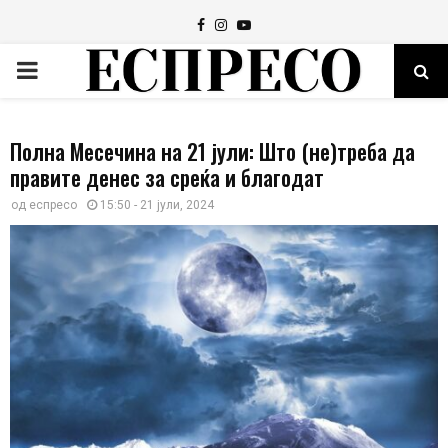
Facebook
Instagram
Youtube
PRIMARY
MENU
Полна Месечина на 21 јули: Што (не)треба да
правите денес за среќа и благодат
од
еспресо
15:50 - 21 јули, 2024