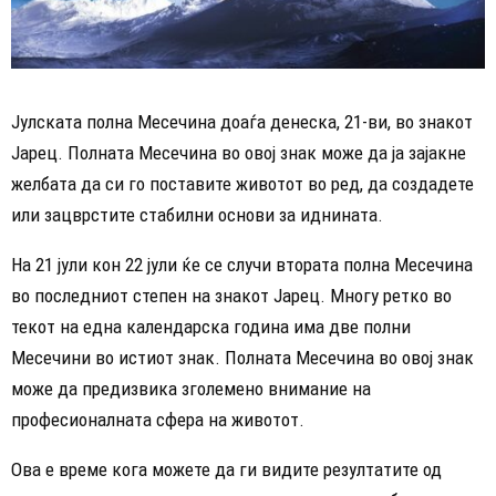
Јулската полна Месечина доаѓа денеска, 21-ви, во знакот
Јарец. Полната Месечина во овој знак може да ја зајакне
желбата да си го поставите животот во ред, да создадете
или зацврстите стабилни основи за иднината.
На 21 јули кон 22 јули ќе се случи втората полна Месечина
во последниот степен на знакот Јарец. Многу ретко во
текот на една календарска година има две полни
Месечини во истиот знак. Полната Месечина во овој знак
може да предизвика зголемено внимание на
професионалната сфера на животот.
Ова е време кога можете да ги видите резултатите од