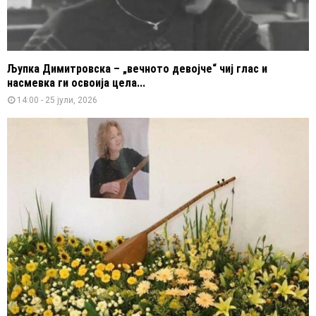
Љупка Димитровска – „вечното девојче“ чиј глас и
насмевка ги освоија цела...
14:00 - 25 јули, 2026