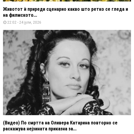
Животот ѝ приреди сценарио какво што ретко се гледа и
на филмското...
22:02 - 24 јули, 2026
(Видео) По смртта на Оливера Катарина повторно се
раскажува нејзината приказна за...