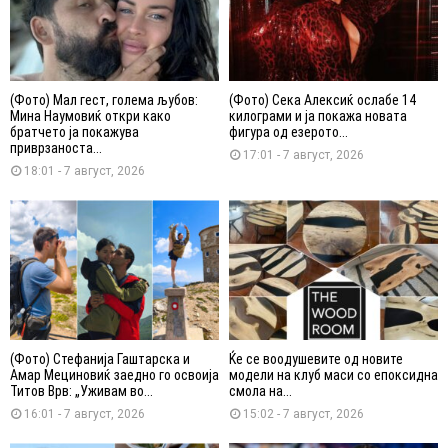
(Фото) Мал гест, голема љубов:
(Фото) Сека Алексиќ ослабе 14
Мина Наумовиќ откри како
килограми и ја покажа новата
братчето ја покажува
фигура од езерото...
приврзаноста...
17:01 - 7 август, 2026
18:01 - 7 август, 2026
(Фото) Стефанија Гаштарска и
Ќе се воодушевите од новите
Амар Мециновиќ заедно го освоија
модели на клуб маси со епоксидна
Титов Врв: „Уживам во...
смола на...
16:01 - 7 август, 2026
15:02 - 7 август, 2026