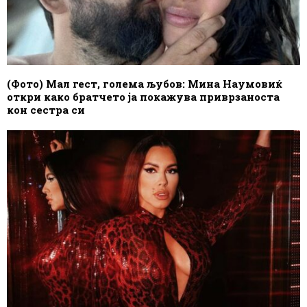
(Фото) Мал гест, голема љубов: Мина Наумовиќ
откри како братчето ја покажува приврзаноста
кон сестра си