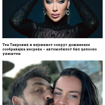
Теа Таировиќ и нејзиниот сопруг доживеале
сообраќајна несреќа – автомобилот бил целосно
уништен