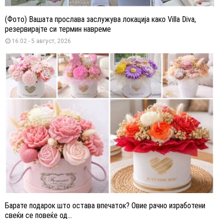
(Фото) Вашата прослава заслужува локација како Villa Diva,
резервирајте си термин навреме
16:02 - 5 август, 2026
Барате подарок што остава впечаток? Овие рачно изработени
свеќи се повеќе од...