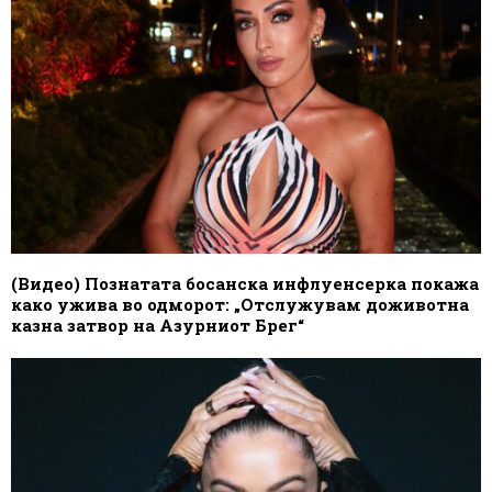
(Видео) Познатата босанска инфлуенсерка покажа
како ужива во одморот: „Отслужувам доживотна
казна затвор на Азурниот Брег“