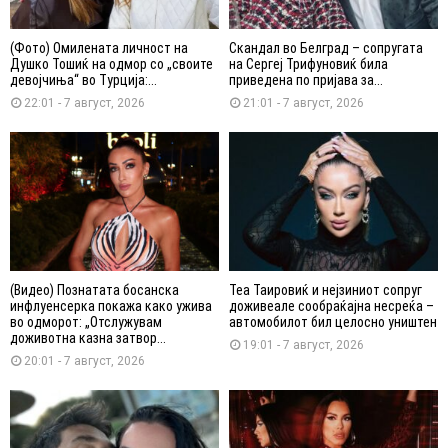
(Фото) Омилената личност на
Скандал во Белград – сопругата
Душко Тошиќ на одмор со „своите
на Сергеј Трифуновиќ била
девојчиња“ во Турција:...
приведена по пријава за...
22:01 - 7 август, 2026
21:01 - 7 август, 2026
(Видео) Познатата босанска
Теа Таировиќ и нејзиниот сопруг
инфлуенсерка покажа како ужива
доживеале сообраќајна несреќа –
во одморот: „Отслужувам
автомобилот бил целосно уништен
доживотна казна затвор...
19:01 - 7 август, 2026
20:01 - 7 август, 2026