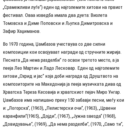
„Срамежливи луѓе“) еден од најголемите хитови на првиот
фестивал. Оваа изведба имала два дуета: Виолета
Томовска и Диме Поповски и Љупка Димитровска и
Зафир Хаџиманов.
Во 1970 година, Џамбазов учествува со две силни
композиции кои освојуваат награди од стручните жирија.
Песната „Да нема разделби“ го освои третото место, а ја
пееја Лео Мартин и Ладо Лесковар. Еден од најголемите
хитови „Охрид и јас“ која доби награда од Друштвото на
композиторите на Македонија ја пееја музичката дива од
Хрватска Тереза Кесовија и хрватскиот пејач Миро Унгар.
Џамбазов има напишано преку 150 забавји песни, меѓу кои
и: „Логорска“, (1963), „Пелистерски очи“, (1963), „Црвени
каранфили“(1965), „Дојди“, (1967), „Јужна ѕвезда“ (1968),
„Довидување“, (1969), „Да нема разделби“, (1970, „Само ти“,