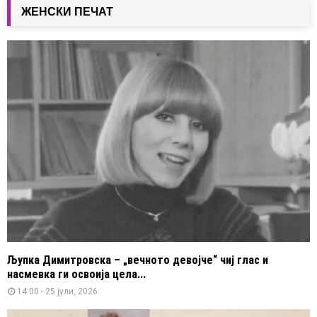
ЖЕНСКИ ПЕЧАТ
Љупка Димитровска – „вечното девојче“ чиј глас и
насмевка ги освоија цела...
14:00 - 25 јули, 2026