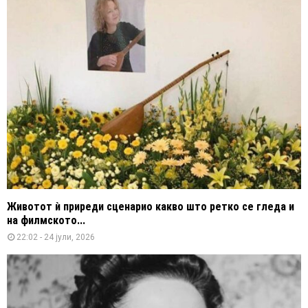
Животот ѝ приреди сценарио какво што ретко се гледа и
на филмското...
22:02 - 24 јули, 2026