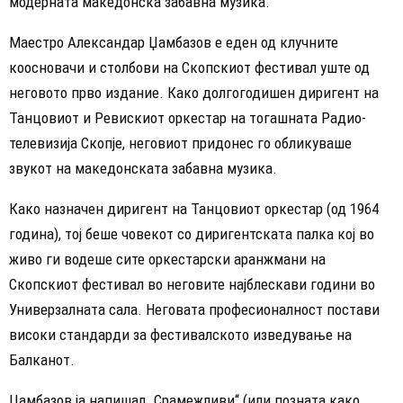
модерната македонска забавна музика.
Маестро Александар Џамбазов е еден од клучните
коосновачи и столбови на Скопскиот фестивал уште од
неговото прво издание. Како долгогодишен диригент на
Танцовиот и Ревискиот оркестар на тогашната Радио-
телевизија Скопје, неговиот придонес го обликуваше
звукот на македонската забавна музика.
Како назначен диригент на Танцовиот оркестар (од 1964
година), тој беше човекот со диригентската палка кој во
живо ги водеше сите оркестарски аранжмани на
Скопскиот фестивал во неговите најблескави години во
Универзалната сала. Неговата професионалност постави
високи стандарди за фестивалското изведување на
Балканот.
Џамбазов ја напишал „Срамежливи“ (или позната како