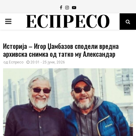
Facebook
Instagram
Youtube
PRIMARY
MENU
Историја – Игор Џамбазов сподели вредна
архивска снимка од татко му Александар
од
Еспресо
20:01 - 25 јуни, 2026