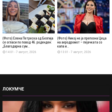
(Фото) Елена Петреска од Белгија
(Фото) Никој не ја препозна Цеца
се огласи по повод 46. роденден:
на аеродромот – пејачката со
„Благодарна сум...
капа и...
14:01 - 7 август, 2026
13:01 - 7 август, 2026
ЛОКУМЧЕ