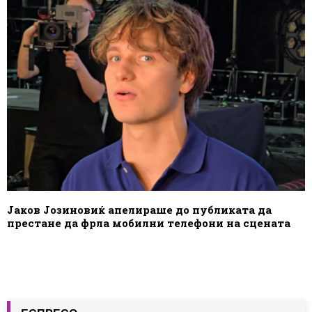
Јаков Јозиновиќ апелираше до публиката да
престане да фрла мобилни телефони на сцената