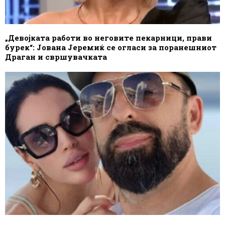
„Девојката работи во неговите пекарници, прави
бурек“: Јована Јеремиќ се огласи за поранешниот
Драган и свршувачката