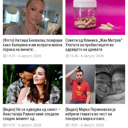
(Фото) Наташа Беквалац позираше
Совети од Клиника „Жан Митрев“:
како балерина и им испрати моќна
Улогата на пробиотиците во
порака на жените:...
здравјето на цревата
16:01 - 6 август, 2026
15:45 - 6 август, 2026
(Видео) Не се одвојува од синот –
(Видео) Марко Пејчиновски ја
Анастасија Ражнатовиќ сподели
избричи главата во чест на
сладок момент од...
покојната мајка и како...
15:01 - 6 август, 2026
14:01 - 6 август, 2026