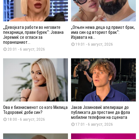
„Девојката работи во неговите
„Огњен нема деца од првиот брак,
пекарници, прави бурек“: Јована
има син од вториот брак“:
Јеремиќ се огласи за
Изјавата на...
поранешниот...
19:01 - 6 август, 2026
20:01 - 6 август, 2026
Ова е бизнисменот со кого Милица
Јаков Јозиновиќ апелираше до
Тодоровиќ доби син?
публиката да престане да фрла
мобилни телефони на сцената
18:00 - 6 август, 2026
17:01 - 6 август, 2026