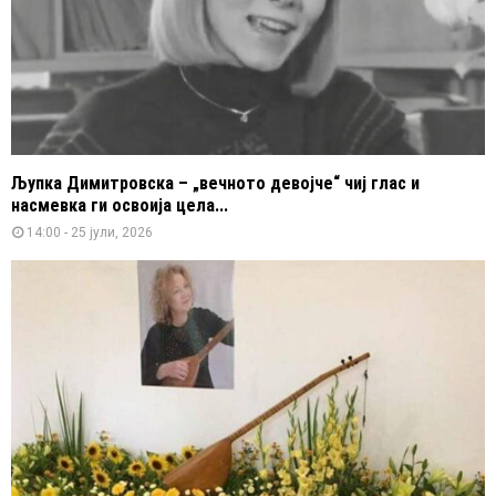
Љупка Димитровска – „вечното девојче“ чиј глас и
насмевка ги освоија цела...
14:00 - 25 јули, 2026