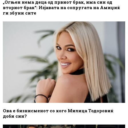
„Огњен нема деца од првиот брак, има син од
вториот брак“: Изјавата на сопругата на Амиџиќ
ги збуни сите
Ова е бизнисменот со кого Милица Тодоровиќ
доби син?