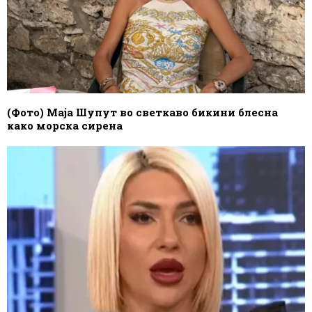
(Фото) Маја Шупут во светкаво бикини блесна
како морска сирена