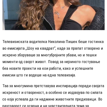
Телевизиската водителка Николина Пишек беше гостинка
во емисијата „Шоу на квадрат“, каде за првпат отворено и
искрено зборуваше за многубројните убави, но и тешки
моменти од својот живот. Повод за нејзиното гостување
беа новите проекти на кои работи, како и успешните
емисии што ги водеше на една телевизија.
Таа за многумина претставува инспирација поради својата
искреност и отвореност, а особено се издвојува по силата
со која успеала да ги надмине животните предизвици. Во
разговорот се осврна и на чувствителната тема за