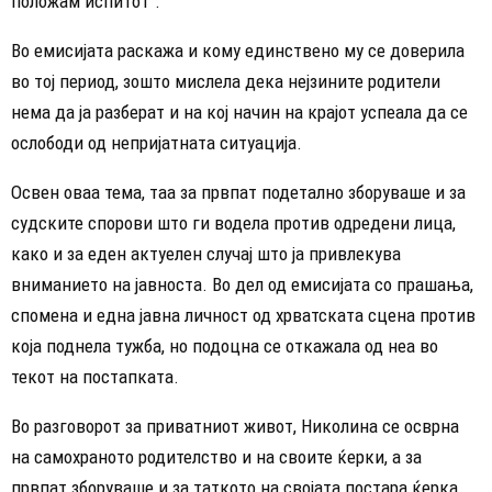
положам испитот“.
Во емисијата раскажа и кому единствено му се доверила
во тој период, зошто мислела дека нејзините родители
нема да ја разберат и на кој начин на крајот успеала да се
ослободи од непријатната ситуација.
Освен оваа тема, таа за првпат подетално зборуваше и за
судските спорови што ги водела против одредени лица,
како и за еден актуелен случај што ја привлекува
вниманието на јавноста. Во дел од емисијата со прашања,
спомена и една јавна личност од хрватската сцена против
која поднела тужба, но подоцна се откажала од неа во
текот на постапката.
Во разговорот за приватниот живот, Николина се осврна
на самохраното родителство и на своите ќерки, а за
првпат зборуваше и за таткото на својата постара ќерка.