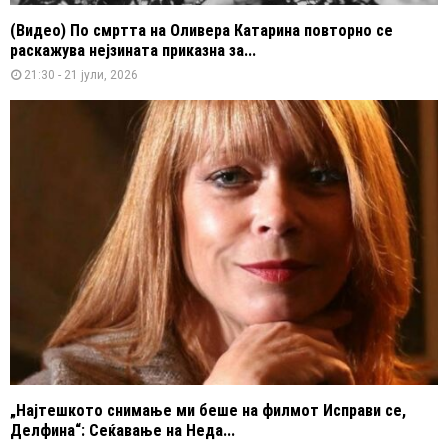
(Видео) По смртта на Оливера Катарина повторно се
раскажува нејзината приказна за...
21:30 - 21 јули, 2026
„Најтешкото снимање ми беше на филмот Исправи се,
Делфина“: Сеќавање на Неда...