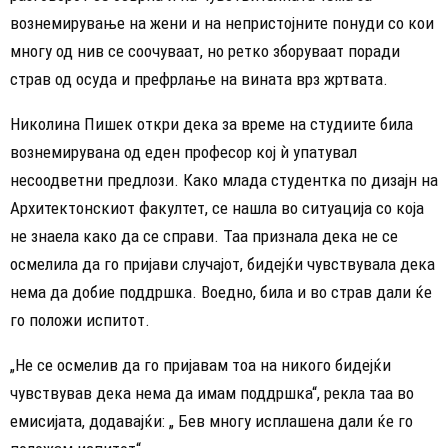
вознемирување на жени и на непристојните понуди со кои
многу од нив се соочуваат, но ретко зборуваат поради
страв од осуда и префрлање на вината врз жртвата.
Николина Пишек откри дека за време на студиите била
вознемирувана од еден професор кој ѝ упатувал
несоодветни предлози. Како млада студентка по дизајн на
Архитектонскиот факултет, се нашла во ситуација со која
не знаела како да се справи. Таа признала дека не се
осмелила да го пријави случајот, бидејќи чувствувала дека
нема да добие поддршка. Воедно, била и во страв дали ќе
го положи испитот.
„Не се осмелив да го пријавам тоа на никого бидејќи
чувствував дека нема да имам поддршка“, рекла таа во
емисијата, додавајќи: „ Бев многу исплашена дали ќе го