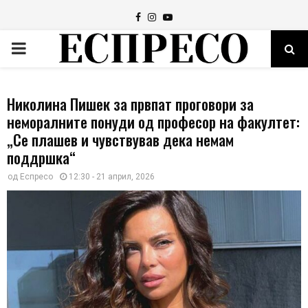
Facebook
Instagram
Youtube
PRIMARY
MENU
Николина Пишек за првпат проговори за
неморалните понуди од професор на факултет:
„Се плашев и чувствував дека немам
поддршка“
од
Еспресо
12:30 - 21 април, 2026