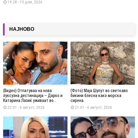
19:28 - 15 јули, 2026
НАЈНОВО
(Видео) Отпатуваа на нова
(Фото) Маја Шупут во светкаво
луксузна дестинација – Дарко и
бикини блесна како морска
Катарина Лазиќ уживаат во...
сирена
22:01 - 6 август, 2026
21:01 - 6 август, 2026