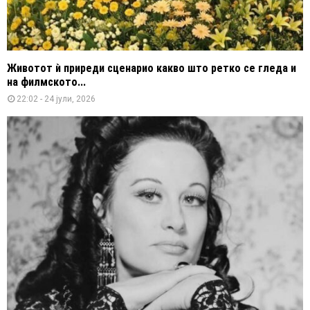
Животот ѝ приреди сценарио какво што ретко се гледа и
на филмското...
22:02 - 24 јули, 2026