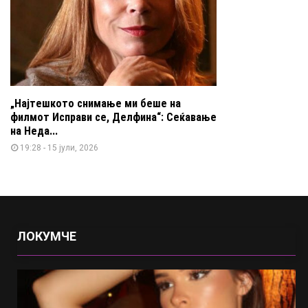
„Најтешкото снимање ми беше на
филмот Исправи се, Делфина“: Сеќавање
на Неда...
19:28 - 15 јули, 2026
ЛОКУМЧЕ