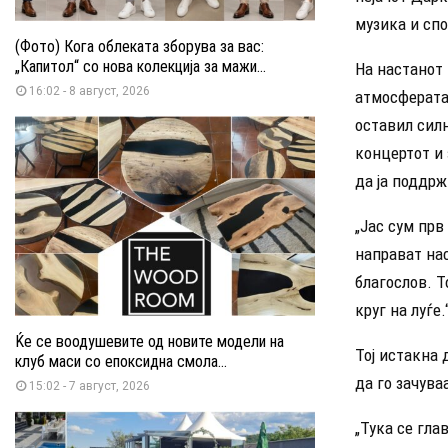
музика и сп
(Фото) Кога облеката зборува за вас:
„Капитол“ со нова колекција за мажи...
На настанот 
16:02 - 8 август, 2026
атмосферата 
оставил силн
концертот и 
да ја поддрж
„Јас сум прв
направат нас
благослов. Т
круг на луѓе.
Ќе се воодушевите од новите модели на
Тој истакна 
клуб маси со епоксидна смола...
да го зачува
15:02 - 7 август, 2026
„Тука се гла