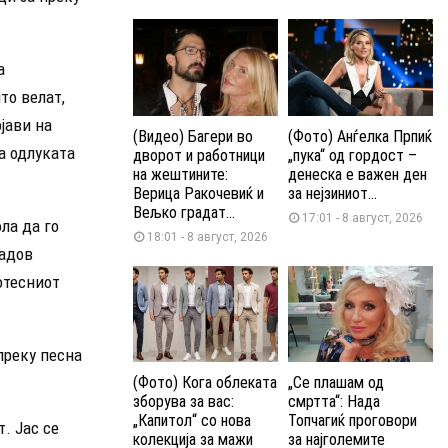
а
то велат,
јави на
(Видео) Багери во
(Фото) Анѓелка Прпиќ
а одлуката
дворот и работници
„пука“ од гордост –
на жештините:
денеска е важен ден
Верица Ракочевиќ и
за нејзиниот...
Вељко градат...
17:01 - 8 август, 2026
ола да го
18:01 - 8 август, 2026
дадов
потесниот
преку песна
(Фото) Кога облеката
„Се плашам од
зборува за вас:
смртта“: Нада
„Капитол“ со нова
Топчагиќ проговори
т. Јас се
колекција за мажи
за најголемите