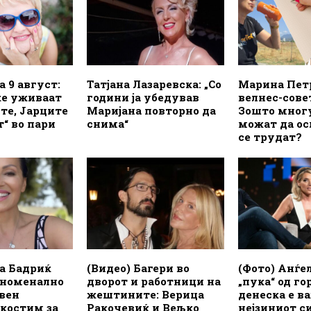
а 9 август:
Татјана Лазаревска: „Со
Марина Пет
ќе уживаат
години ја убедував
велнес-сове
те, Јарците
Маријана повторно да
Зошто мног
т“ во пари
снима“
можат да ос
се трудат?
а Бадриќ
(Видео) Багери во
(Фото) Анѓе
еноменално
дворот и работници на
„пука“ од го
авен
жештините: Верица
денеска е в
 костим за
Ракочевиќ и Вељко
нејзиниот с