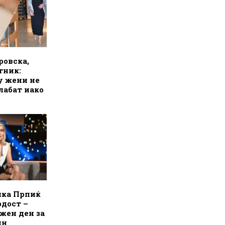
ровска,
тник:
у жени не
лабат иако
лка Прпиќ
рдост –
ажен ден за
ин