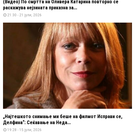
(Видео) По смртта на Оливера Катарина повторно се
раскажува нејзината приказна за...
21:30 - 21 јули, 2026
„Најтешкото снимање ми беше на филмот Исправи се,
Делфина“: Сеќавање на Неда...
19:28 - 15 јули, 2026