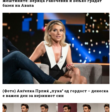
жештините: Верица Ракочевиќ и Вељко градат
базен на Авала
(Фото) Анѓелка Прпиќ „пука“ од гордост – денеска
е важен ден за нејзиниот син