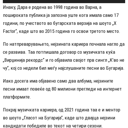
Инаку, Дара е родена во 1998 година во Варна, а
пошироката публика ја запозна уште кога имала само 17
години, по учеството во бугарската верзија на шоуто „X
Factor“, каде што во 2015 година го освои третото место.
По натпреварувањето, нејзината кариера почнала нагло да
се развива. Таа потпишала договор со музичката куќа
„Вирџинија рекордс“ и го објавила својот прв сингл „K’во не
чу“, кој со недели бил меѓу најслушаните песни во Бугарија.
Иако досега има објавено само два албума, нејзините
песни имаат повеќе од 80 милиони прегледи на интернет
платформите.
Покрај музичката кариера, од 2021 година таа е и ментор
во шоуто „Гласот на Бугарија“, каде што двајца нејзини
кандидати победиле во текот на четири сезони.