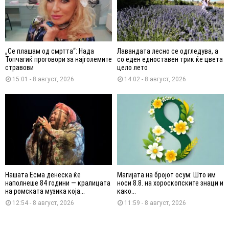
„Се плашам од смртта“: Нада
Лавандата лесно се одгледува, а
Топчагиќ проговори за најголемите
со еден едноставен трик ќе цвета
стравови
цело лето
15:01 - 8 август, 2026
14:02 - 8 август, 2026
Нашата Есма денеска ќе
Магијата на бројот осум: Што им
наполнеше 84 години — кралицата
носи 8.8. на хороскопските знаци и
на ромската музика која...
како...
12:54 - 8 август, 2026
11:59 - 8 август, 2026