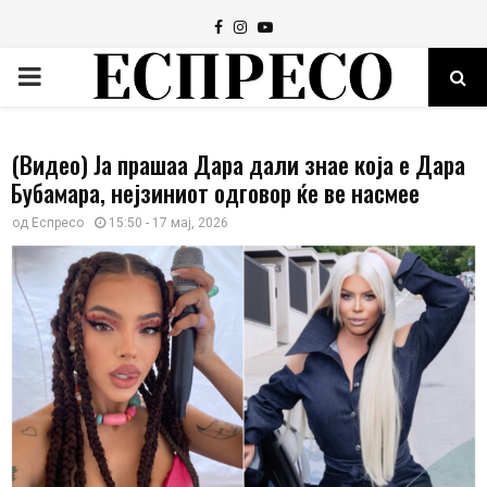
Facebook
Instagram
Youtube
PRIMARY
MENU
(Видео) Ја прашаа Дара дали знае која е Дара
Бубамара, нејзиниот одговор ќе ве насмее
од
Еспресо
15:50 - 17 мај, 2026