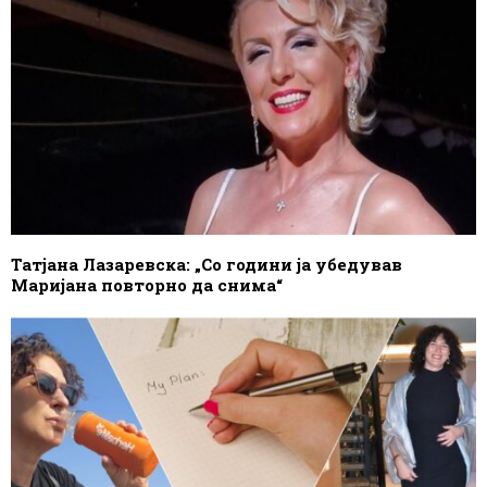
Татјана Лазаревска: „Со години ја убедував
Маријана повторно да снима“