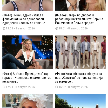
(Фото) Нина Бадриќ изгледа
(Видео) Багери во дворот и
феноменално во едноставен
работници на жештините: Верица
едноделен костим за капење
Ракочевиќ и Вељко градат...
19:01 - 8 август, 2026
18:01 - 8 август, 2026
(Фото) Анѓелка Прпиќ „пука“ од
(Фото) Кога облеката зборува за
гордост – денеска е важен ден за
вас: „Капитол“ со нова колекција
нејзиниот...
за мажи со...
17:01 - 8 август, 2026
16:02 - 8 август, 2026