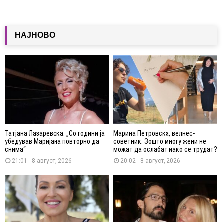
НАЈНОВО
Татјана Лазаревска: „Со години ја
Марина Петровска, велнес-
убедував Маријана повторно да
советник: Зошто многу жени не
снима“
можат да ослабат иако се трудат?
21:01 - 8 август, 2026
20:02 - 8 август, 2026