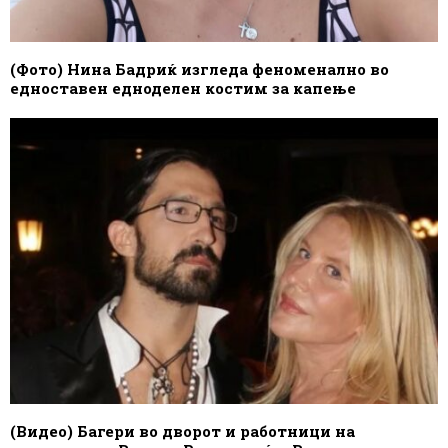
(Фото) Нина Бадриќ изгледа феноменално во
едноставен едноделен костим за капење
(Видео) Багери во дворот и работници на