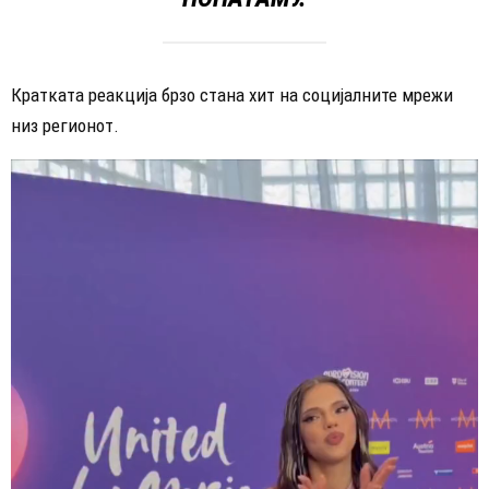
Кратката реакција брзо стана хит на социјалните мрежи
низ регионот.
В
и
д
е
о
п
л
е
ј
е
р