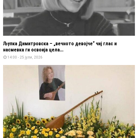
Љупка Димитровска – „вечното девојче“ чиј глас и
насмевка ги освоија цела...
14:00 - 25 јули, 2026