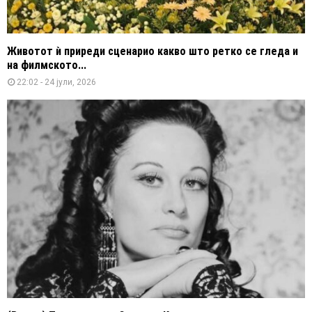
Животот ѝ приреди сценарио какво што ретко се гледа и
на филмското...
22:02 - 24 јули, 2026