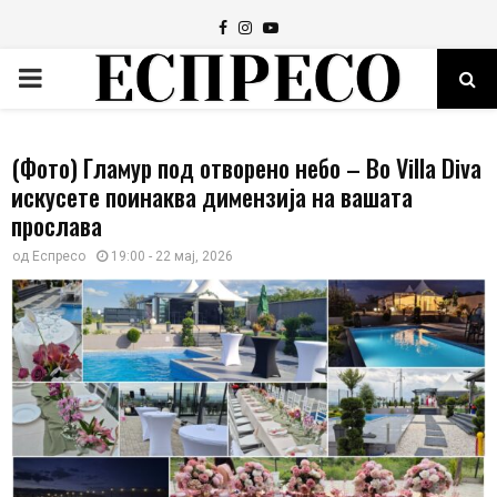
Facebook
Instagram
Youtube
PRIMARY
MENU
(Фото) Гламур под отворено небо – Во Villa Diva
искусете поинаква димензија на вашата
прослава
од
Еспресо
19:00 - 22 мај, 2026