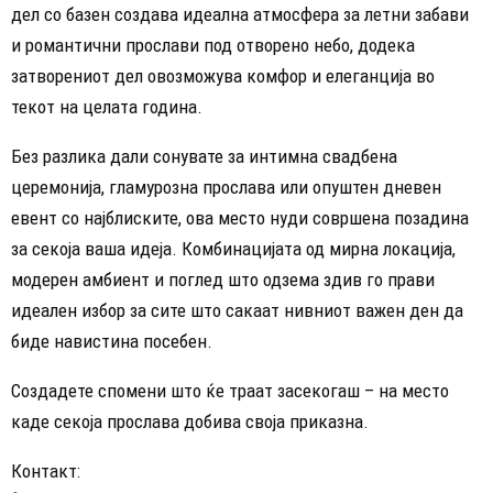
дел со базен создава идеална атмосфера за летни забави
и романтични прослави под отворено небо, додека
затворениот дел овозможува комфор и елеганција во
текот на целата година.
Без разлика дали сонувате за интимна свадбена
церемонија, гламурозна прослава или опуштен дневен
евент со најблиските, ова место нуди совршена позадина
за секоја ваша идеја. Комбинацијата од мирна локација,
модерен амбиент и поглед што одзема здив го прави
идеален избор за сите што сакаат нивниот важен ден да
биде навистина посебен.
Создадете спомени што ќе траат засекогаш – на место
каде секоја прослава добива своја приказна.
Контакт: