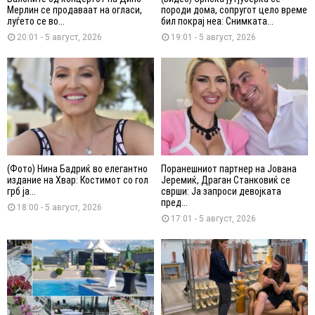
Мерлин се продаваат на огласи,
породи дома, сопругот цело време
луѓето се во...
бил покрај неа: Снимката...
20:01 - 5 август, 2026
19:01 - 5 август, 2026
(Фото) Нина Бадриќ во елегантно
Поранешниот партнер на Јована
издание на Хвар: Костимот со гол
Јеремиќ, Драган Станковиќ се
грб ја...
сврши: Ја запроси девојката
пред...
18:00 - 5 август, 2026
17:01 - 5 август, 2026