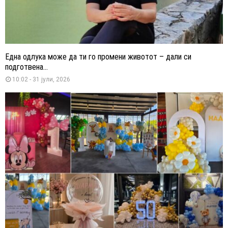
Една одлука може да ти го промени животот – дали си
подготвена...
10:02 - 31 јули, 2026