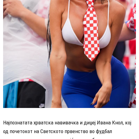
Најпознатата хрватска навивачка и диџеј Ивана Кнол, кој
од почетокот на Светското првенство во фудбал