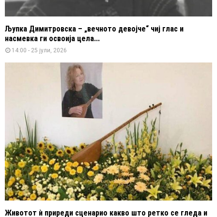
Љупка Димитровска – „вечното девојче“ чиј глас и
насмевка ги освоија цела...
14:00 - 25 јули, 2026
Животот ѝ приреди сценарио какво што ретко се гледа и