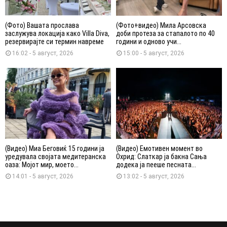
(Фото) Вашата прослава
(Фото+видео) Мила Арсовска
заслужува локација како Villa Diva,
доби протеза за стапалото по 40
резервирајте си термин навреме
години и одново учи...
16:02 - 5 август, 2026
15:00 - 5 август, 2026
(Видео) Миа Беговиќ 15 години ја
(Видео) Емотивен момент во
уредувала својата медитеранска
Охрид: Слаткар ја бакна Сања
оаза: Мојот мир, моето...
додека ја пееше песната...
14:01 - 5 август, 2026
13:02 - 5 август, 2026