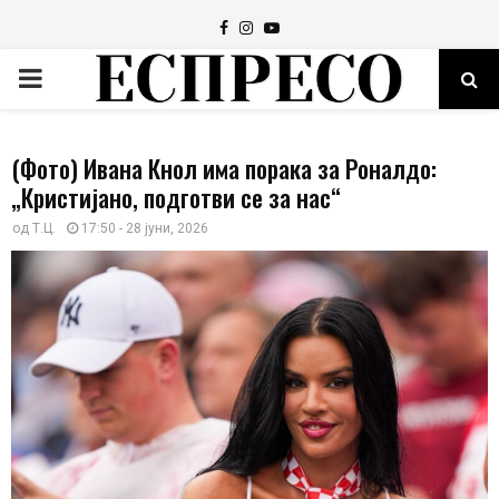
Facebook
Instagram
Youtube
PRIMARY
MENU
(Фото) Ивана Кнол има порака за Роналдо:
„Кристијано, подготви се за нас“
од
Т.Ц.
17:50 - 28 јуни, 2026