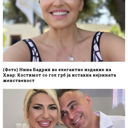
(Фото) Нина Бадриќ во елегантно издание на
Хвар: Костимот со гол грб ја истакна нејзината
женственост