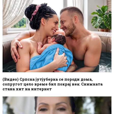
(Видео) Српска јутјуберка се породи дома,
сопругот цело време бил покрај неа: Снимката
стана хит на интернет