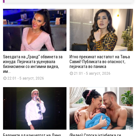
Ѕвездата на „Гранд“ обвинета за
Итно прекинат настапот на Тања
изнуда: Пејачката уценувала
Савиќ! Публиката во опасност,
бизнисмени со интимни видеа,
пејачката во паника
им...
21:01 - 5 август, 2026
22:01 - 5 август, 2026
Балоните од концертот на Дино
(Видео) Српска јутјуберка се