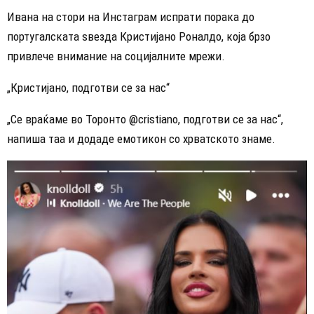
Ивана на стори на Инстаграм испрати порака до
португалската ѕвезда Кристијано Роналдо, која брзо
привлече внимание на социјалните мрежи.
„Кристијано, подготви се за нас“
„Се враќаме во Торонто @cristiano, подготви се за нас“,
напиша таа и додаде емотикон со хрватското знаме.