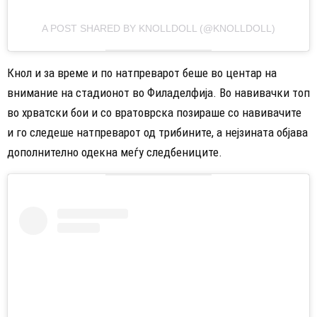
A POST SHARED BY KNOLLDOLL (@KNOLLDOLL)
Кнол и за време и по натпреварот беше во центар на
внимание на стадионот во Филаделфија. Во навивачки топ
во хрватски бои и со вратоврска позираше со навивачите
и го следеше натпреварот од трибините, а нејзината објава
дополнително одекна меѓу следбениците.