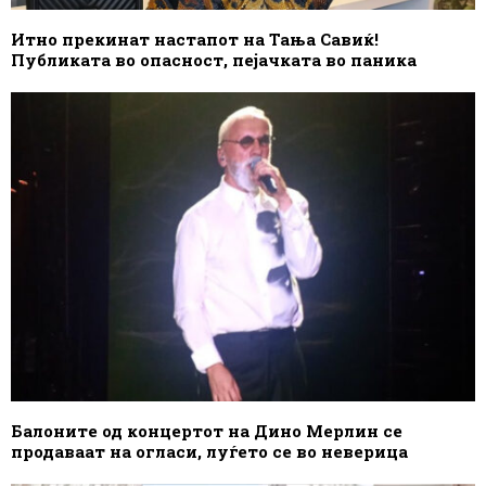
Итно прекинат настапот на Тања Савиќ!
Публиката во опасност, пејачката во паника
Балоните од концертот на Дино Мерлин се
продаваат на огласи, луѓето се во неверица