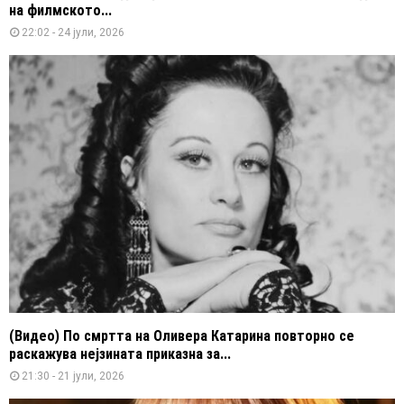
на филмското...
22:02 - 24 јули, 2026
(Видео) По смртта на Оливера Катарина повторно се
раскажува нејзината приказна за...
21:30 - 21 јули, 2026