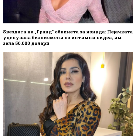
Ѕвездата на „Гранд“ обвинета за изнуда: Пејачката
уценувала бизнисмени со интимни видеа, им
зела 50.000 долари