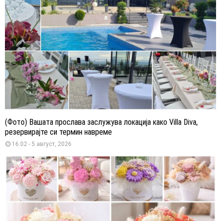
(Фото) Вашата прослава заслужува локација како Villa Diva,
резервирајте си термин навреме
16:02 - 5 август, 2026