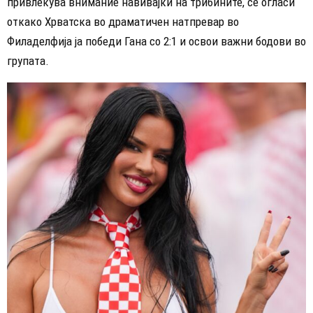
привлекува внимание навивајќи на трибините, се огласи
откако Хрватска во драматичен натпревар во
Филаделфија ја победи Гана со 2:1 и освои важни бодови во
групата.