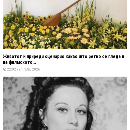
Животот ѝ приреди сценарио какво што ретко се гледа и
на филмското...
22:02 - 24 јули, 2026