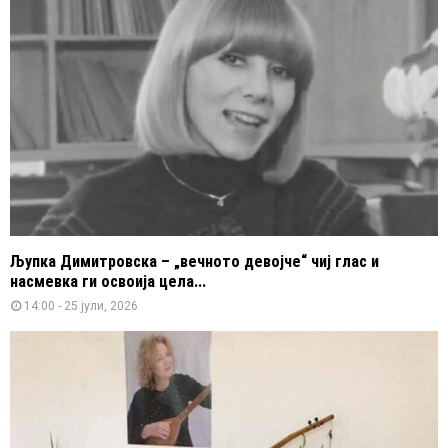
Љупка Димитровска – „вечното девојче“ чиј глас и
насмевка ги освоија цела...
14:00 - 25 јули, 2026