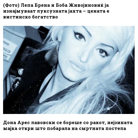
(Фото) Лепа Брена и Боба Живојиновиќ ја
изнајмуваат луксузната јахта – цената е
вистинско богатство
Дона Арес лавовски се бореше со ракот, нејзината
мајка откри што побарала на смртната постела