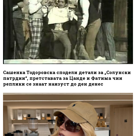
Сашенка Тодоровска сподели детали за „Солунски
патрдии“, претставата за Цанде и Фатима чии
реплики се знаат наизуст до ден денес