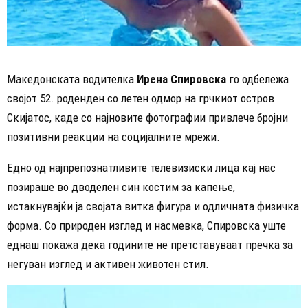
Македонската водителка
Ирена Спировска
го одбележа
својот 52. роденден со летен одмор на грчкиот остров
Скијатос, каде со најновите фотографии привлече бројни
позитивни реакции на социјалните мрежи.
Едно од најпрепознатливите телевизиски лица кај нас
позираше во дводелен син костим за капење,
истакнувајќи ја својата витка фигура и одличната физичка
форма. Со природен изглед и насмевка, Спировска уште
еднаш покажа дека годините не претставуваат пречка за
негуван изглед и активен животен стил.