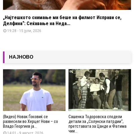
„Најтешкото снимање ми беше на филмот Исправи се,
Делфина“: Сеќавање на Неда...
19:28 - 15 јули, 2026
НАЈНОВО
(Видео) Новак Ѓоковиќ се
Сашенка Тодоровска сподели
развесели во Херцег Нови – со
детали за „Солунски патрдии“,
Владо Георгиев ја...
претставата за Цанде и Фатима
чии...
14:01 - 9 август, 2026