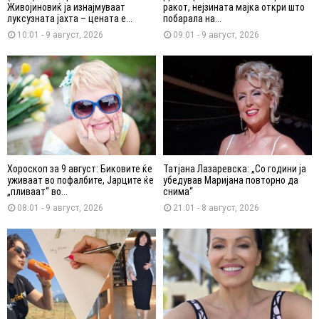
Живојиновиќ ја изнајмуваат
ракот, нејзината мајка откри што
луксузната јахта – цената е...
побарала на...
10:01 - 9 август, 2026
09:01 - 9 август, 2026
Хороскоп за 9 август: Биковите ќе
Татјана Лазаревска: „Со години ја
уживаат во пофалбите, Јарците ќе
убедував Маријана повторно да
„пливаат“ во...
снима“
08:01 - 9 август, 2026
21:01 - 8 август, 2026