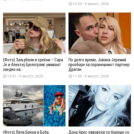
12:53 - 9 август, 2026
(Фото) Заљубени и среќни – Сара
По долго време, Јована Јеремиќ
Јо и Алексеј Бјелогрлиќ уживаат
прозборе за поранешниот партнер
заедно на...
Драган
12:01 - 9 август, 2026
11:00 - 9 август, 2026
(Фото) Лепа Брена и Боба
Дона Арес лавовски се бореше со