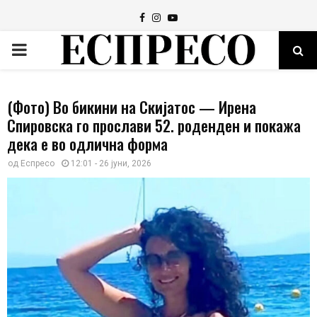
Facebook
Instagram
Youtube
PRIMARY
MENU
(Фото) Во бикини на Скијатос — Ирена
Спировска го прослави 52. роденден и покажа
дека е во одлична форма
од
Еспресо
12:01 - 26 јуни, 2026