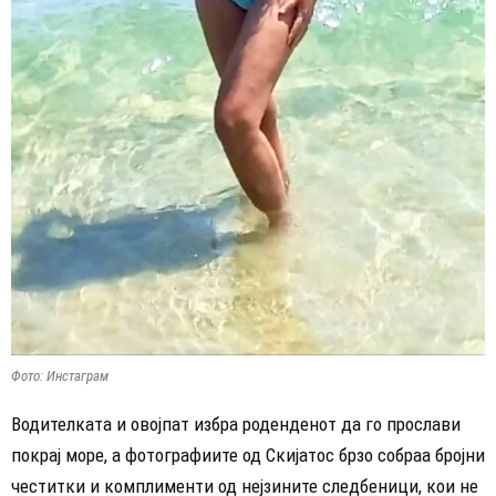
Фото: Инстаграм
Водителката и овојпат избра роденденот да го прослави
покрај море, а фотографиите од Скијатос брзо собраа бројни
честитки и комплименти од нејзините следбеници, кои не