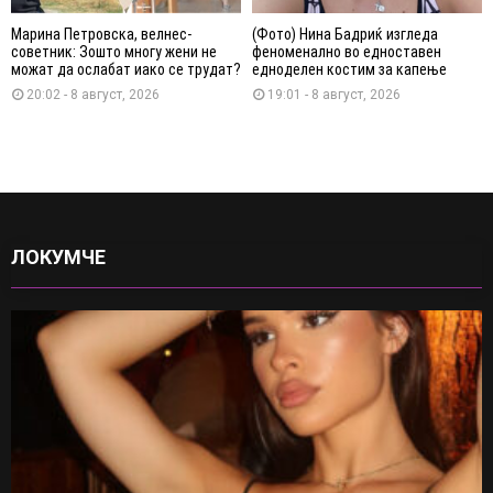
Марина Петровска, велнес-
(Фото) Нина Бадриќ изгледа
советник: Зошто многу жени не
феноменално во едноставен
можат да ослабат иако се трудат?
едноделен костим за капење
20:02 - 8 август, 2026
19:01 - 8 август, 2026
ЛОКУМЧЕ