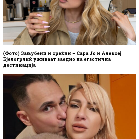
(Фото) Заљубени и среќни – Сара Јо и Алексеј
Бјелогрлиќ уживаат заедно на егзотична
дестинација