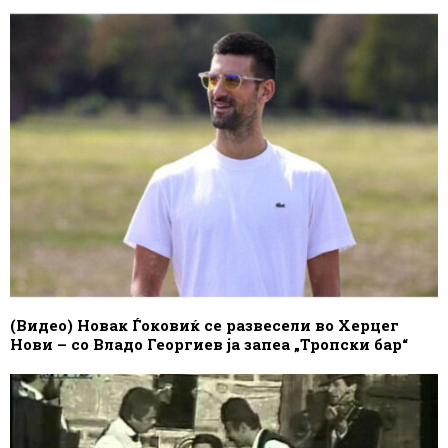
(Видео) Новак Ѓоковиќ се развесели во Херцег
Нови – со Владо Георгиев ја запеа „Тропски бар“