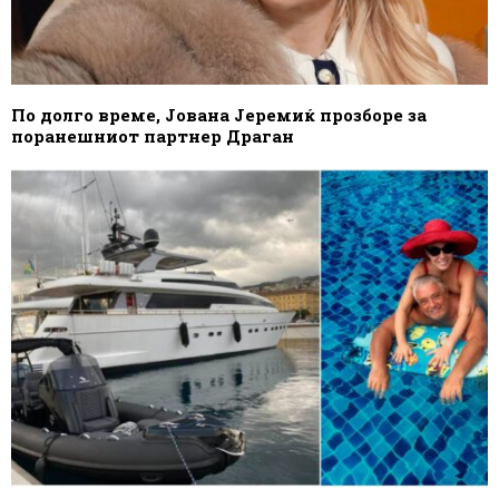
По долго време, Јована Јеремиќ прозборе за
поранешниот партнер Драган