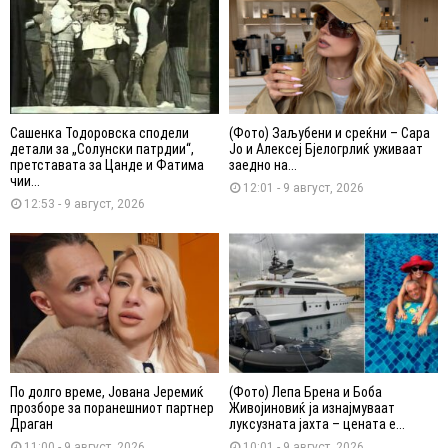
Сашенка Тодоровска сподели
(Фото) Заљубени и среќни – Сара
детали за „Солунски патрдии“,
Јо и Алексеј Бјелогрлиќ уживаат
претставата за Цанде и Фатима
заедно на...
чии...
12:01 - 9 август, 2026
12:53 - 9 август, 2026
По долго време, Јована Јеремиќ
(Фото) Лепа Брена и Боба
прозборе за поранешниот партнер
Живојиновиќ ја изнајмуваат
Драган
луксузната јахта – цената е...
11:00 - 9 август, 2026
10:01 - 9 август, 2026