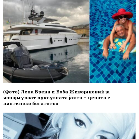
(Фото) Лепа Брена и Боба Живојиновиќ ја
изнајмуваат луксузната јахта – цената е
вистинско богатство