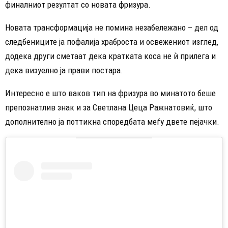
финалниот резултат со новата фризура.
Новата трансформација не помина незабележано – дел од
следбениците ја пофалија храброста и освежениот изглед,
додека други сметаат дека кратката коса не ѝ прилега и
дека визуелно ја прави постара.
Интересно е што ваков тип на фризура во минатото беше
препознатлив знак и за Светлана Цеца Ражнатовиќ, што
дополнително ја поттикна споредбата меѓу двете пејачки.