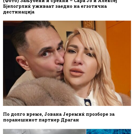
(Фото) Заљубени и среќни – Сара Јо и Алексеј
Бјелогрлиќ уживаат заедно на егзотична
дестинација
По долго време, Јована Јеремиќ прозборе за
поранешниот партнер Драган