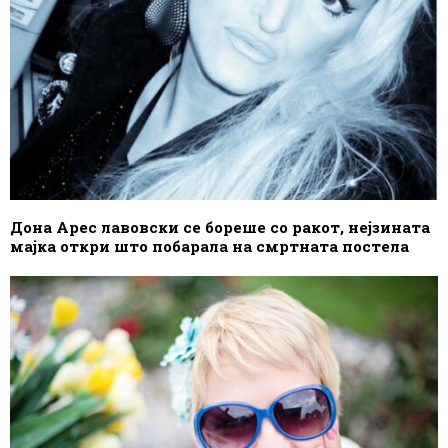
Дона Арес лавовски се бореше со ракот, нејзината
мајка откри што побарала на смртната постела