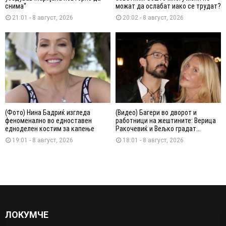
снима“
можат да ослабат иако се трудат?
21:01 - 8 август, 2026
20:02 - 8 август, 2026
(Фото) Нина Бадриќ изгледа
(Видео) Багери во дворот и
феноменално во едноставен
работници на жештините: Верица
едноделен костим за капење
Ракочевиќ и Вељко градат...
19:01 - 8 август, 2026
18:01 - 8 август, 2026
ЛОКУМЧЕ