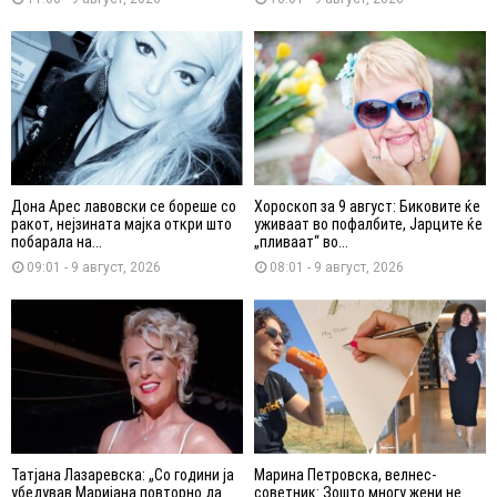
Дона Арес лавовски се бореше со
Хороскоп за 9 август: Биковите ќе
ракот, нејзината мајка откри што
уживаат во пофалбите, Јарците ќе
побарала на...
„пливаат“ во...
09:01 - 9 август, 2026
08:01 - 9 август, 2026
Татјана Лазаревска: „Со години ја
Марина Петровска, велнес-
убедував Маријана повторно да
советник: Зошто многу жени не