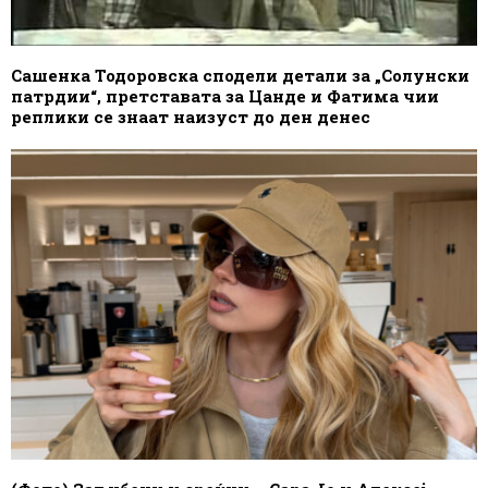
Сашенка Тодоровска сподели детали за „Солунски
патрдии“, претставата за Цанде и Фатима чии
реплики се знаат наизуст до ден денес