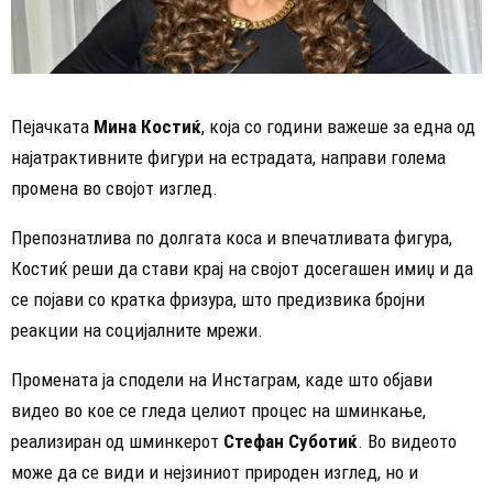
Пејачката
Мина Костиќ
, која со години важеше за една од
најатрактивните фигури на естрадата, направи голема
промена во својот изглед.
Препознатлива по долгата коса и впечатливата фигура,
Костиќ реши да стави крај на својот досегашен имиџ и да
се појави со кратка фризура, што предизвика бројни
реакции на социјалните мрежи.
Промената ја сподели на Инстаграм, каде што објави
видео во кое се гледа целиот процес на шминкање,
реализиран од шминкерот
Стефан Суботиќ
. Во видеото
може да се види и нејзиниот природен изглед, но и