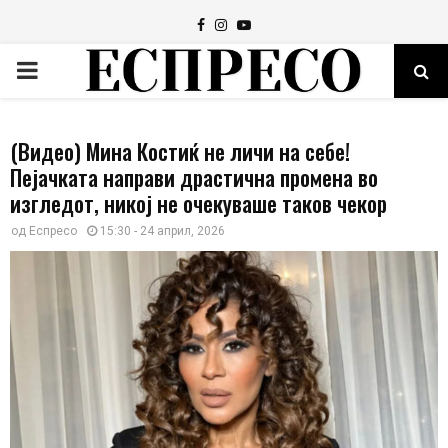
Facebook
Instagram
Youtube
PRIMARY
MENU
(Видео) Мина Костиќ не личи на себе!
Пејачката направи драстична промена во
изгледот, никој не очекуваше таков чекор
од
Еспресо
15:30 - 24 април, 2026