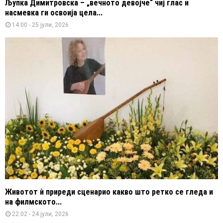
Љупка Димитровска – „вечното девојче“ чиј глас и
насмевка ги освоија цела...
14:00 - 25 јули, 2026
Животот ѝ приреди сценарио какво што ретко се гледа и
на филмското...
22:02 - 24 јули, 2026