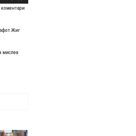
д коментари
рафот Жиг
а мислеа