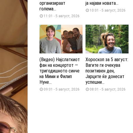
организираат
ја најави новата...
голема...
10:01 - 5 август, 2026
11:01 - 5 август, 2026
(Видео) Најслаткиот
Хороскоп за 5 август:
фан на концертот —
Вагите ги очекува
тригодишното синче
позитивен ден,
на Мими и Филип
Јарците ќе донесат
Нуне...
успешни...
09:01 - 5 август, 2026
08:01 - 5 август, 2026