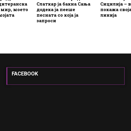
дитеранска
Слаткар ја бакна Сања
Сицилија – в
т мир, моето
додека ја пееше
покажа свој
мојата
песната со која ја
линија
запроси
FACEBOOK