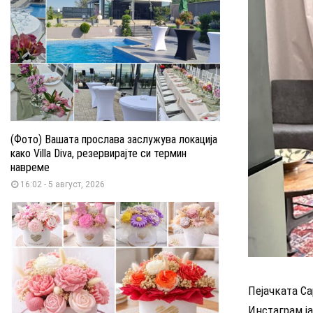
(Фото) Вашата прослава заслужува локација
како Villa Diva, резервирајте си термин
навреме
16:02 - 5 август, 2026
Пејачката Са
Инстаграм ја