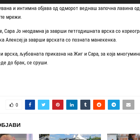
увана и интимна објава од одморот веднаш започна лавина о
ите мрежи.
е, Сара Јо неодамна ја заврши петгодишната врска со кореог
ка Алексеј ја заврши врската со позната манекенка.
и врска, љубовната приказна на Жиг и Сара, за која многумин
де до брак, се сруши.
0
ОБЈАВИ