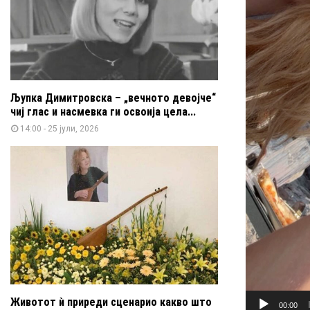
Љупка Димитровска – „вечното девојче“
чиј глас и насмевка ги освоија цела...
14:00 - 25 јули, 2026
Животот ѝ приреди сценарио какво што
00:00