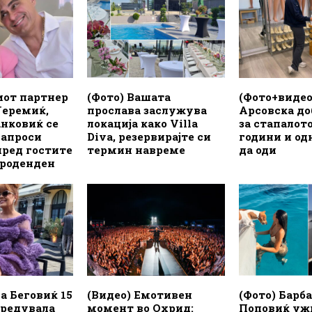
от партнер
(Фото) Вашата
(Фото+видео
Јеремиќ,
прослава заслужува
Арсовска до
анковиќ се
локација како Villa
за стапалото
запроси
Diva, резервирајте си
години и од
пред гостите
термин навреме
да оди
 роденден
а Беговиќ 15
(Видео) Емотивен
(Фото) Барб
уредувала
момент во Охрид:
Поповиќ уж