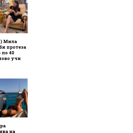
) Мила
би протеза
 по 40
ново учи
ара
ива на