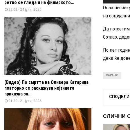
ретко се гледа и на филмското...
Оваа неочек
22:02 - 24 јули, 2026
на социјалн
Да потсетим
Сотлар, доде
По пет годин
дека ќе дове
САРА ЈО
(Видео) По смртта на Оливера Катарина
повторно се раскажува нејзината
приказна за...
СПОДЕЛИ
21:30 - 21 јули, 2026
СЛИЧНИ 