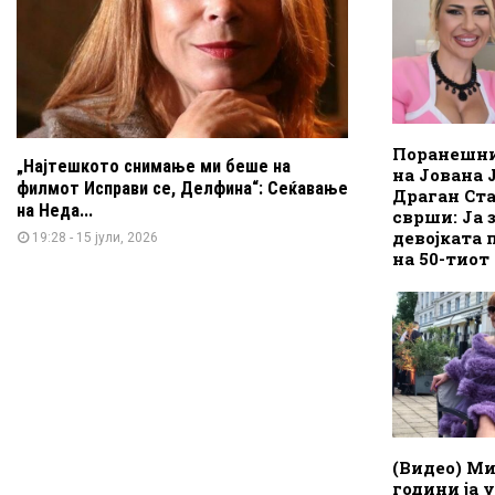
Поранешни
„Најтешкото снимање ми беше на
на Јована 
филмот Исправи се, Делфина“: Сеќавање
Драган Ст
на Неда...
сврши: Ја 
девојката 
19:28 - 15 јули, 2026
на 50-тиот
(Видео) Ми
години ја 