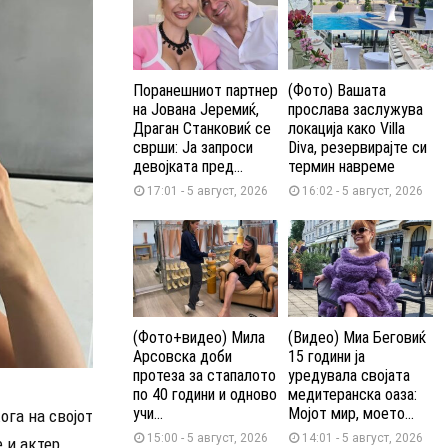
Поранешниот партнер
(Фото) Вашата
на Јована Јеремиќ,
прослава заслужува
Драган Станковиќ се
локација како Villa
сврши: Ја запроси
Diva, резервирајте си
девојката пред...
термин навреме
17:01 - 5 август, 2026
16:02 - 5 август, 2026
(Фото+видео) Мила
(Видео) Миа Беговиќ
Арсовска доби
15 години ја
протеза за стапалото
уредувала својата
по 40 години и одново
медитеранска оаза:
учи...
Мојот мир, моето...
ога на својот
15:00 - 5 август, 2026
14:01 - 5 август, 2026
 и актер