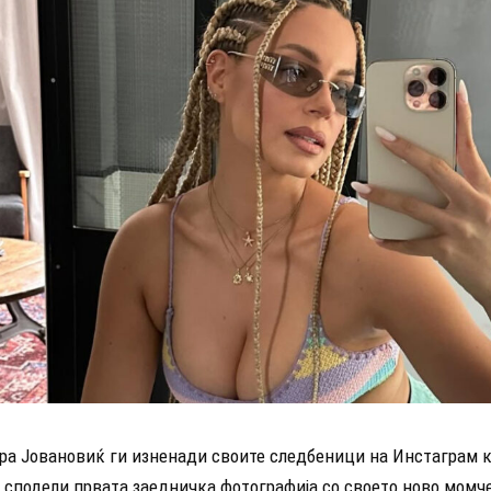
ра Јовановиќ ги изненади своите следбеници на Инстаграм к
 сподели првата заедничка фотографија со своето ново момче