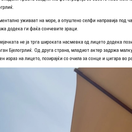
огрлиќ.
ентално уживаат на море, а опуштено селфи направија под ч
ажа додека ги фаќа сончевите зраци.
пејачката не ја трга широката насмевка од лицето додека поз
ган Бјелогрлиќ. Од друга страна, младиот актер задржа малк
н израз на лицето, позирајќи со очила за сонце и цигара во р