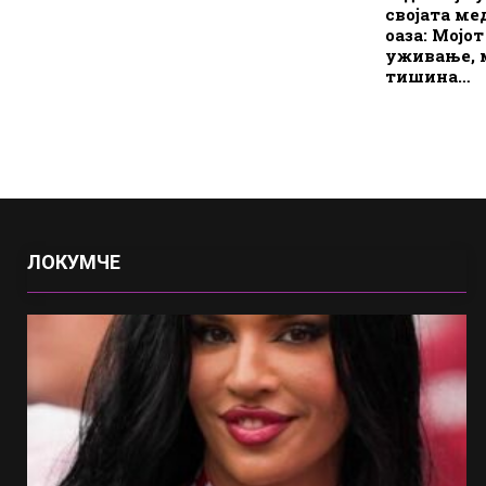
својата ме
оаза: Мојо
уживање, 
тишина…
ЛОКУМЧЕ