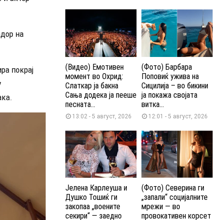
адор на
(Видео) Емотивен
(Фото) Барбара
ира покрај
момент во Охрид:
Поповиќ ужива на
у
Слаткар ја бакна
Сицилија – во бикини
Сања додека ја пееше
ја покажа својата
ака.
песната...
витка...
13:02 - 5 август, 2026
12:01 - 5 август, 2026
Јелена Карлеуша и
(Фото) Северина ги
Душко Тошиќ ги
„запали“ социјалните
закопаа „воените
мрежи — во
секири“ — заедно
провокативен корсет