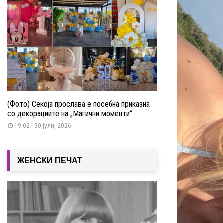
ј
е
р
(Фото) Секоја прослава е посебна приказна
со декорациите на „Магични моменти“
19:02 - 30 јули, 2026
ЖЕНСКИ ПЕЧАТ