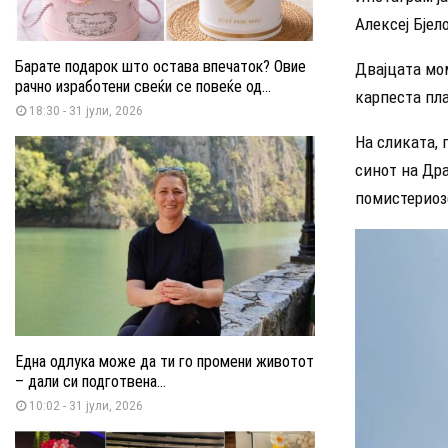
Алексеј Бјел
Барате подарок што остава впечаток? Овие
Двајцата мом
рачно изработени свеќи се повеќе од...
карпеста пл
18:30 - 31 јули, 2026
На сликата, 
синот на Дра
помистериозе
В
и
д
е
о
Една одлука може да ти го промени животот
п
– дали си подготвена...
10:02 - 31 јули, 2026
л
е